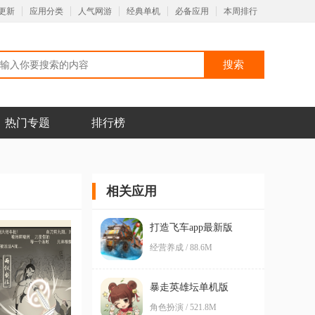
更新
应用分类
人气网游
经典单机
必备应用
本周排行
热门专题
排行榜
相关应用
打造飞车app最新版
经营养成 / 88.6M
暴走英雄坛单机版
角色扮演 / 521.8M