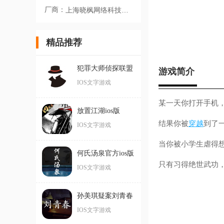
厂商：
上海晓枫网络科技有限公司
精品推荐
犯罪大师侦探联盟
游戏简介
ios官方版
IOS文字游戏
某一天你打开手机
放置江湖ios版
结果你被
穿越
到了
IOS文字游戏
当你被小学生虐得想
何氏汤泉官方ios版
只有习得绝世武功
IOS文字游戏
孙美琪疑案刘青春
官方ios版
IOS文字游戏