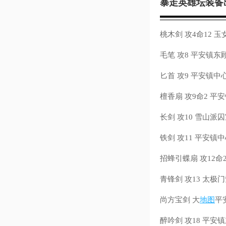
暴走英雄坛装备
桃木剑 攻4命12 
毛笔 攻8 平安镇
匕首 攻9 平安镇
檀香扇 攻9命2 平
长剑 攻10 雪山派
铁剑 攻11 平安镇
招蜂引蝶扇 攻12命
青锋剑 攻13 太
尚方宝剑 大
地图
平
醉吟剑 攻18 平安