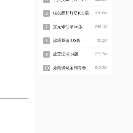
6
猫头鹰和灯塔IOS端
378.6M
7
玄元修仙录ios版
249.1M
8
你演我猜IOS版
38.2M
9
放置江湖ios版
273.7M
孙美琪疑案刘青春官方ios版
10
812.2M