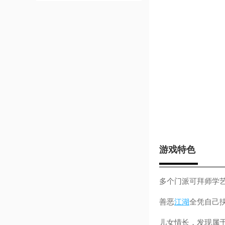
游戏特色
多个门派可拜师学
善恶
江湖
全凭自己
儿女情长，发现属