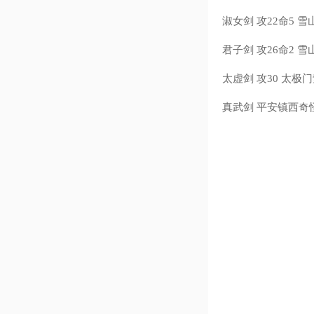
淑女剑 攻22命5 
君子剑 攻26命2 
太虚剑 攻30 太
真武剑 平安镇西奇