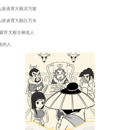
雪山派凌霄大殿洪万紫
雪山派凌霄大殿白万水
极门紫宵大殿古柳道人
怪的人