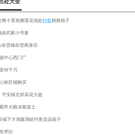
出处大全
玉女阁十里画廊莲花池处
钓鱼
精致箱子
东顾炎武家小书童
中心杂货铺杂货商身后
安镇中心西门广
囚室何千刃
中心铁匠铺购买
2 平安镇北郊采花大盗
极门紫宵大殿淡菊道士
安镇下方洞庭湖处钓鱼贡品箱子
镇东李白