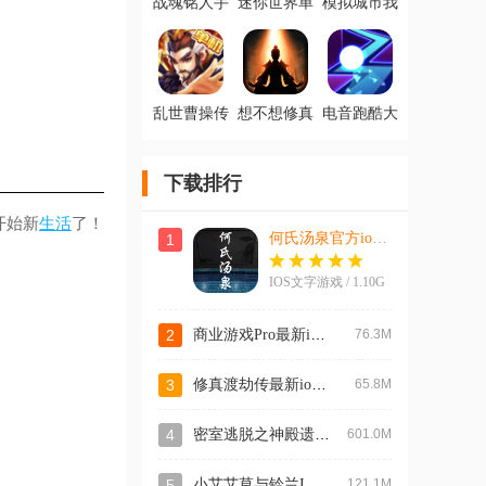
战魂铭人手
迷你世界单
模拟城市我
游官方版
机版安卓版
是市长最新
版
乱世曹操传
想不想修真
电音跑酷大
手游最新版
手游官方版
师官方正版
下载排行
开始新
生活
了！
何氏汤泉官方ios版
1
IOS文字游戏 / 1.10G
商业游戏Pro最新ios版
2
76.3M
修真渡劫传最新ios版
3
65.8M
密室逃脱之神殿遗迹IOS官方版手游
4
601.0M
小艾艾草与铃兰IOS版手游
5
121.1M