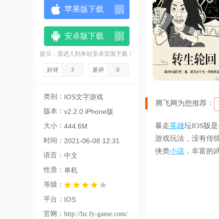
苹果版下载
安卓版下载
提示：需进入到本站安卓页面下载！
好评
3
差评
0
类别：
IOS文字游戏
腾飞网为您推荐：
版本：
v2.2.0 iPhone版
暴走
英雄
坛IOS版
大小：
444.6M
游戏玩法，没有传
时间：
2021-06-08 12:31
侠类
小说
，丰富的
语言：
中文
性质：
单机
等级：
平台：
IOS
官网：
http://bz.fy-game.com/