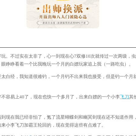
玩。不过实在太非了，心一到现在心7双修10次就传过一次两级，虫
，眼睁睁看着一个比我晚玩一个月的白嫖玩家追上我（一路吃虫）。
要太白经，我知道很难钓，一个月钓不出来我也接受，但是钓一个月
好不容易上40了，现在也快一个多月了，出来白嫖的一个小李
飞刀
其
满到现在我已经非怕了，氪了流星蝴蝶剑和幽冥剑现在还不知道作用
如来小李飞刀加霸王轮回的，现在觉得这些有点难了。