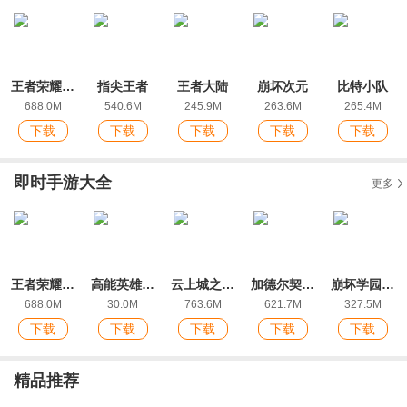
王者荣耀前瞻版最新版本
指尖王者
王者大陆
崩坏次元
比特小队
688.0M
540.6M
245.9M
263.6M
265.4M
下载
下载
下载
下载
下载
即时手游大全
更多
王者荣耀前瞻版最新版本
高能英雄官方正版
云上城之歌雷电版
加德尔契约官方版
崩坏学园2九游版
688.0M
30.0M
763.6M
621.7M
327.5M
下载
下载
下载
下载
下载
精品推荐