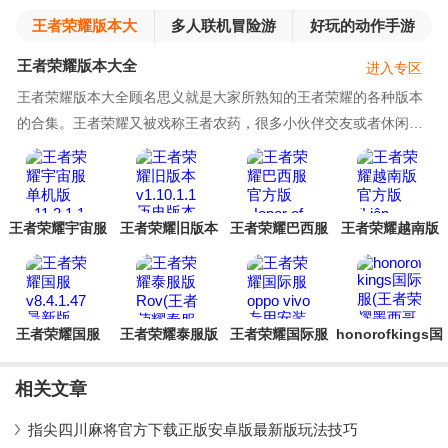
王者荣耀版本大
多人联机冒险游
好玩的动作手游
全
戏
王者荣耀版本大全
进入专区
王者荣耀版本大全顾名思义就是大家所熟知的王者荣耀的各种版本
的合集。王者荣耀又被戏称王者农药，很多小伙伴交友或者休闲游
戏都会体验，不过小伙伴们可能就对王者荣耀的官
王者荣耀宇宙服
王者荣耀旧版本
王者荣耀巴西服
王者荣耀越南版
单机版
官方版Honor of
官方版(Liên
Kings
Quan Mobile)
王者荣耀国服
王者荣耀泰服版
王者荣耀国际服
honorofkings国
Rov(王者荣耀泰
oppo vivo专用
际服(王者荣耀墨
服安装器)
安装包(Honor of
西哥测试服)
相关文章
Kings)
指尖四川麻将官方下载正版安卓版最新版玩法技巧