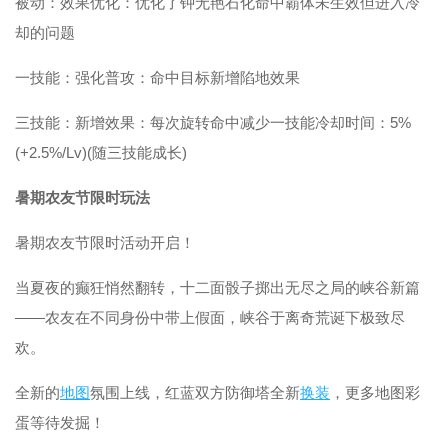
被动：效果优化：优化了钟无艳石化命中霸体未生效但进入冷
却的问题
一技能：强化普攻：命中目标新增陷地效果
三技能：新增效果：每次旋转命中减少一技能冷却时间：5%
(+2.5%/Lv)(随三技能成长)
暑期农友节限时玩法
暑期农友节限时活动开启！
当夏夜的癫狂悄然翻转，十二面骰子掷出无尽之局的峡谷新篇
——农友在不同身份中带上假面，峡谷于离奇荒诞下极致尽
欢。
全新的
地图
氛围上线，红蓝双方防御塔全新
换装
，更多地图彩
蛋等待发掘！