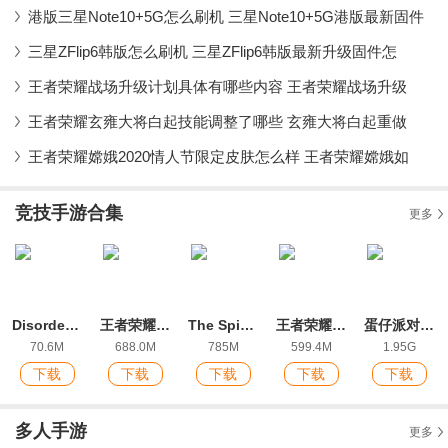
港版三星Note10+5G怎么刷机 三星Note10+5G港版最新固件
三星ZFlip6韩版怎么刷机 三星ZFlip6韩版最新升级固件怎
王者荣耀战场升级计划具体有哪些内容 王者荣耀战场升级
王者荣耀玄雍大将白起技能调整了哪些 玄雍大将白起重做
王者荣耀嫦娥2020情人节限定皮肤怎么样 王者荣耀嫦娥如
竞技手游合集
更多
Disorder国际服新版本
王者荣耀前瞻版最新版本
The Spike官方正式版
王者荣耀国际版(Honor of Kings)
蛋仔派对手游最新版
70.6M
688.0M
785M
599.4M
1.95G
下载
下载
下载
下载
下载
多人手游
更多