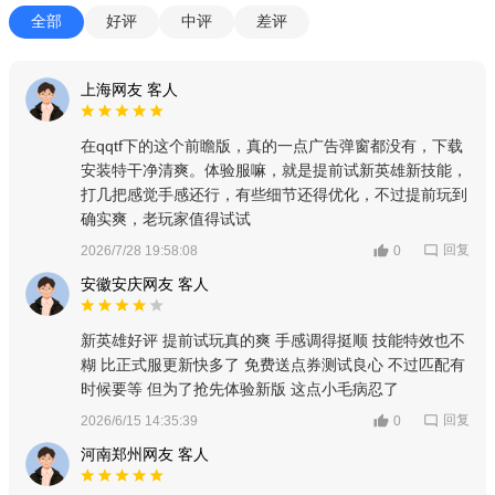
全部
好评
中评
差评
上海网友 客人
在qqtf下的这个前瞻版，真的一点广告弹窗都没有，下载
安装特干净清爽。体验服嘛，就是提前试新英雄新技能，
打几把感觉手感还行，有些细节还得优化，不过提前玩到
确实爽，老玩家值得试试
回复
2026/7/28 19:58:08
0
安徽安庆网友 客人
新英雄好评 提前试玩真的爽 手感调得挺顺 技能特效也不
糊 比正式服更新快多了 免费送点券测试良心 不过匹配有
时候要等 但为了抢先体验新版 这点小毛病忍了
回复
2026/6/15 14:35:39
0
河南郑州网友 客人