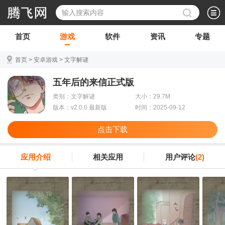
首页
游戏
软件
资讯
专题
首页
>
安卓游戏
>
文字解谜
五年后的来信正式版
类别：文字解谜
大小：29.7M
版本：v2.0.0 最新版
时间：2025-09-12
点击下载
应用介绍
相关应用
用户评论
(2)