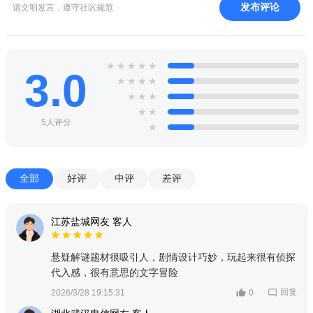
发布评论
请文明发言，遵守社区规范
★
★
★
★
★
3.0
★
★
★
★
★
★
★
★
★
5人评分
★
全部
好评
中评
差评
江苏盐城网友 客人
悬疑解谜题材很吸引人，剧情设计巧妙，玩起来很有侦探
代入感，很有意思的文字冒险
回复
2026/3/28 19:15:31
0