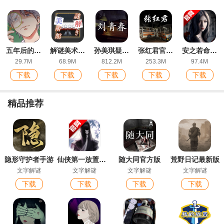
五年后的来信正式版
解谜美术馆IOS版手游(謎解き美術館)
孙美琪疑案刘青春官方ios版
张红君官方版
安之若命游戏官方新版
29.7M
68.9M
812.2M
253.3M
97.4M
下载
下载
下载
下载
下载
精品推荐
隐形守护者手游
仙侠第一放置官方版
随大同官方版
荒野日记最新版
文字解谜
文字解谜
文字解谜
文字解谜
下载
下载
下载
下载