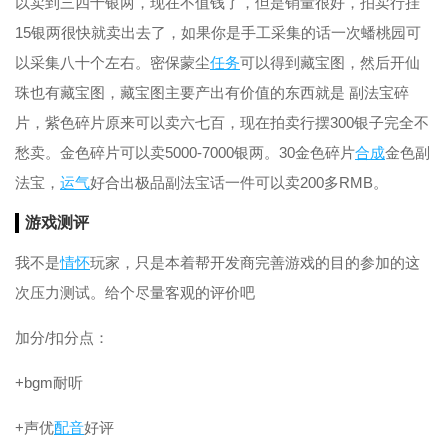
以卖到三四十银两，现在不值钱了，但是销量很好，拍卖行挂
15银两很快就卖出去了，如果你是手工采集的话一次蟠桃园可
以采集八十个左右。密保蒙尘
任务
可以得到藏宝图，然后开仙
珠也有藏宝图，藏宝图主要产出有价值的东西就是 副法宝碎
片，紫色碎片原来可以卖六七百，现在拍卖行摆300银子完全不
愁卖。金色碎片可以卖5000-7000银两。30金色碎片
合成
金色副
法宝，
运气
好合出极品副法宝话一件可以卖200多RMB。
游戏测评
我不是
情怀
玩家，只是本着帮开发商完善游戏的目的参加的这
次压力测试。给个尽量客观的评价吧
加分/扣分点：
+bgm耐听
+声优
配音
好评