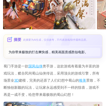
摘要
AI
此摘要为AI生成，仅供参考，不代表游戏/软件最终品质。
为你带来极致的打击爽快感，精美画面质感胜似电影。
蜀门手游是一款
国风
仙侠
类手游，这款游戏有着最为丰富的游
戏玩法，糅合民间蜀山仙侠传说，采用顶尖的游戏引擎，所有
场景全
3D
建模，完美的还原了人们幻想中蜀山的
唯美
景致，不
断独创新颖的玩法，让玩家永远感受到不一样的惊喜，游戏不
再是一成不变，给您带来最极致的蜀山幻想！