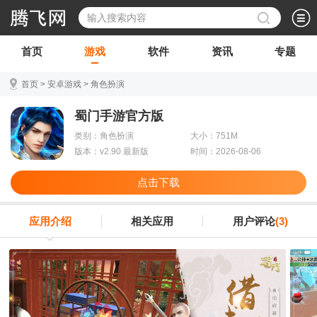
首页
游戏
软件
资讯
专题
首页
>
安卓游戏
>
角色扮演
蜀门手游官方版
类别：角色扮演
大小：751M
版本：v2.90 最新版
时间：2026-08-06
点击下载
应用介绍
相关应用
用户评论
(3)