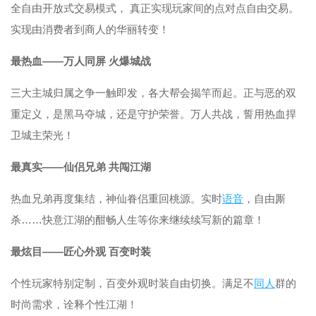
全自由开放式交易模式， 真正实现玩家间的点对点自由交易。
实现由消费者到商人的华丽转变！
最热血——万人同屏 火爆城战
三大主城归属之争一触即发，各大帮会揭竿而起。正与恶的双
重定义，是黑马夺城，还是守护荣誉。万人共战，誓用热血捍
卫城主荣光！
最真实——仙侣兄弟 共闯江湖
热血兄弟再度集结，神仙眷侣重回桃源。实时
语音
，自由厮
杀……快意江湖的酣畅人生等你来继续续写新的篇章！
最炫目——匠心外观 百变时装
个性玩家特别定制，百变外观时装自由切换。满足不
同人
群的
时尚需求，诠释个性江湖！