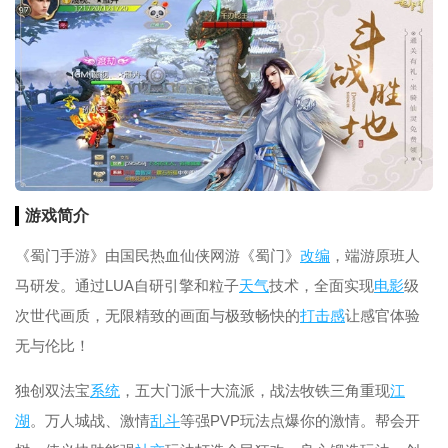
游戏简介
《蜀门手游》由国民热血仙侠网游《蜀门》
改编
，端游原班人
马研发。通过LUA自研引擎和粒子
天气
技术，全面实现
电影
级
次世代画质，无限精致的画面与极致畅快的
打击感
让感官体验
无与伦比！
独创双法宝
系统
，五大门派十大流派，战法牧铁三角重现
江
湖
。万人城战、激情
乱斗
等强PVP玩法点爆你的激情。帮会开