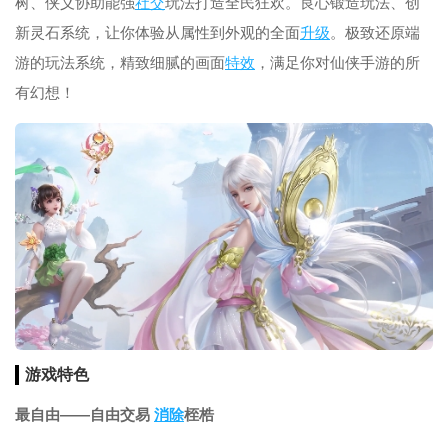
树、侠义协助能强
社交
玩法打造全民狂欢。良心锻造玩法、创
新灵石系统，让你体验从属性到外观的全面
升级
。极致还原端
游的玩法系统，精致细腻的画面
特效
，满足你对仙侠手游的所
有幻想！
游戏特色
最自由——自由交易
消除
桎梏