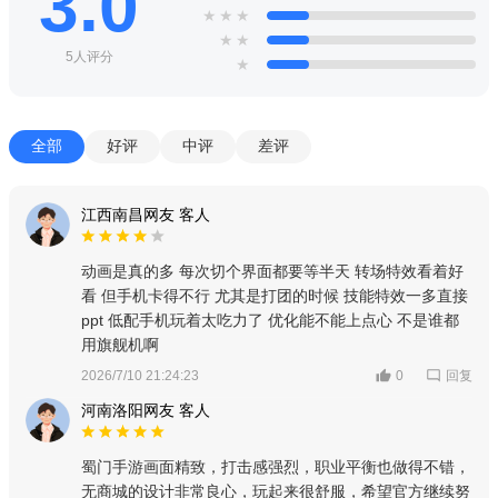
3.0
★
★
★
★
★
5人评分
★
全部
好评
中评
差评
江西南昌网友 客人
动画是真的多 每次切个界面都要等半天 转场特效看着好
看 但手机卡得不行 尤其是打团的时候 技能特效一多直接
ppt 低配手机玩着太吃力了 优化能不能上点心 不是谁都
用旗舰机啊
回复
2026/7/10 21:24:23
0
河南洛阳网友 客人
蜀门手游画面精致，打击感强烈，职业平衡也做得不错，
无商城的设计非常良心，玩起来很舒服，希望官方继续努