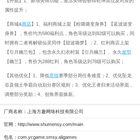
【外观】1、新增头饰功能，激活头饰会获得乾坤加点及对应的
属性提升；
【商城&
商店
】1、福利商城上架【粉璐璐变身券】【蓝波波变
身券】，售价均为580福利点，角色等级达到82级可以购买，同
时拥有二者将解锁仙灵同伴【甜波璐梦】；2、红利商店上架
【引月幽兰包】，包含永久幻衣时装【引月幽兰】、永久
发型
【幽兰】，售价为288红利，角色等级达到78级可以购买；
【其他优化】1、降低
竞技
赛季部分周任务难度；2、优化坠龙
谷及领土争霸自动划分赛区规则；3、优化王者归来活动界面，
调整部分奖励；4、创角界面焕新。
厂商名称：
上海方趣网络科技有限公司
官网：
http://www.shumensy.com/main
包名：com.ycgame.smsy.aligames