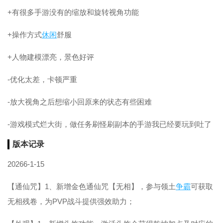
+有很多手游没有的缩放和旋转视角功能
+操作方式
休闲
舒服
+人物建模漂亮，景色好评
-优化太差，卡顿严重
-放大视角之后想缩小回原来的状态有些困难
-游戏模式烂大街，做任务刷怪刷副本的手游我已经要玩到吐了
版本记录
20266-1-15
【通仙咒】1、新增金色通仙咒【无相】，参与领土
争霸
可获取
无相残卷，为PVP战斗提供强效助力；