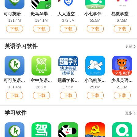
可可英语初中英语点读app安卓版
斑马AI学HDapp官方版
人人通空间app官方版
小七学伴ios版
易教学堂手机appios版
131.4M
184.1M
372.5M
55.5M
67.5M
下载
下载
下载
下载
下载
英语学习软件
更多
可可英语初中英语点读app安卓版
空中英语ios版
题霸学长app官方版
小飞机英语app官方正版
少儿英语app手机版
131.4M
28.2M
17.3M
25.6M
21.1M
下载
下载
下载
下载
下载
学习软件
更多