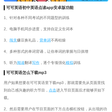
可可英语初中英语点读app安卓版功能
1、针对各种不同考试的不同题型的训练
2、电脑手机同步进度，支持自定义生词本
3、
闯关
赚豆换礼品，
背单词
不再枯燥
4、多种形式的单词背诵，让你单词的掌握与日俱增
5、听力
阅读
翻译
写作
，逐个专项强化
模拟
训练
可可英语怎么下载mp3
用户如果想要在可可英语里下载mp3，那就需要先从页面里找
到自己感兴趣的听力节目，
点击
进入节目页面后才能够开始下
载。
2、然后需要用户在节目页面的下方点击横杠按钮，从出现的功