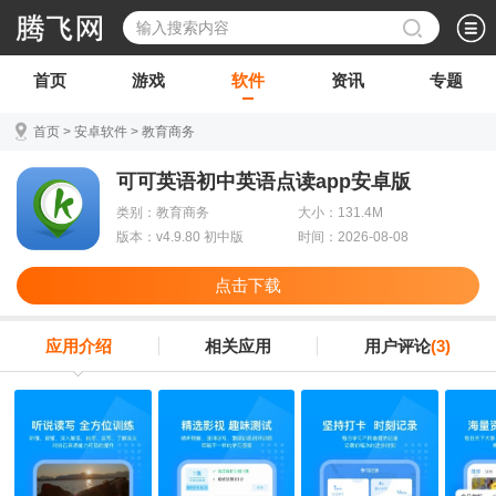
首页
游戏
软件
资讯
专题
首页
>
安卓软件
>
教育商务
可可英语初中英语点读app安卓版
类别：教育商务
大小：131.4M
版本：v4.9.80 初中版
时间：2026-08-08
点击下载
应用介绍
相关应用
用户评论
(3)