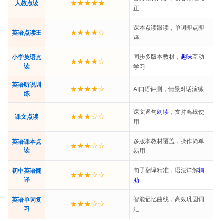
★★★★★
人教点读
正
课本点读跟读，单词即点即
★★★★☆
英语点读王
译
同步多版本教材，
趣味
互动
小学英语点
★★★★☆
读
学习
英语听说训
★★★★☆
AI口语评测，情景对话演练
练
课文逐句
朗读
，支持离线使
★★★☆☆
课文点读
用
多版本教材覆盖，操作简单
英语课本点
★★★☆☆
读
易用
句子翻译精准，语法详解
辅
初中英语翻
★★★☆☆
译
助
智能记忆曲线，高效巩固词
英语单词复
★★★☆☆
习
汇