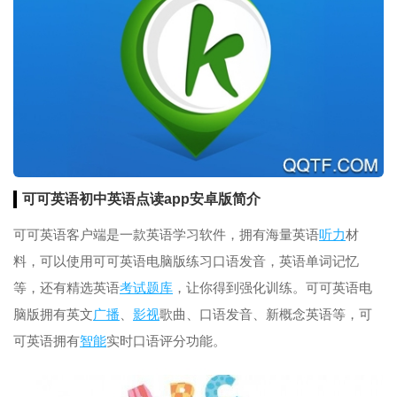
可可
英语
初中英语点读app安卓版简介
可可英语客户端是一款英语学习软件，拥有海量英语
听力
材
料，可以使用可可英语电脑版练习口语发音，英语单词记忆
等，还有精选英语
考试
题库
，让你得到强化训练。可可英语电
脑版拥有英文
广播
、
影视
歌曲、口语发音、新概念英语等，可
可英语拥有
智能
实时口语评分功能。