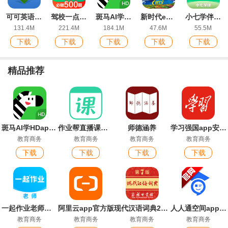
可可英语初中英语点读app安卓版
驾校一点通app官方版
斑马AI学HDapp官方版
新时代e支部BTX测试版
小七学伴ios版
131.4M
221.4M
184.1M
47.6M
55.5M
下载
下载
下载
下载
下载
精品推荐
斑马AI学HDapp官方版
作业帮直播课官方版
师德涵养
学习强国app安卓版
教育商务
教育商务
教育商务
教育商务
下载
下载
下载
下载
一起作业老师端最新版
阿里云app官方版
现代汉语词典2026最新版
人人通空间app官方版
教育商务
教育商务
教育商务
教育商务