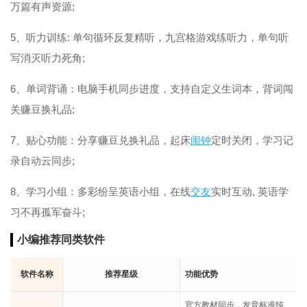
万篇有声资源;
5、听力训练: 单句循环反复精听，九宫格游戏练听力，单句听
写消灭听力死角;
6、单词背诵：电脑手机同步进度，支持自定义生词本，背词闯
关赚豆换礼品;
7、贴心功能：分享赚豆兑换礼品，起床
闹钟
定时关闭，学习记
录自动云同步;
8、学习小组：多彩纷呈英语小组，在线
交友
实时互动, 英语学
习不再孤军奋斗;
小编推荐同类软件
软件名称
推荐星级
功能优势
官方教材同步，发音标准纯