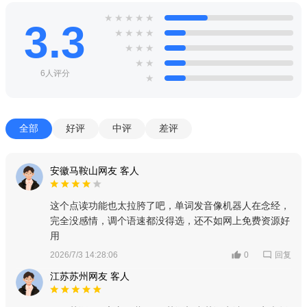
★
★
★
★
★
3.3
★
★
★
★
★
★
★
★
★
6人评分
★
全部
好评
中评
差评
安徽马鞍山网友 客人
这个点读功能也太拉胯了吧，单词发音像机器人在念经，
完全没感情，调个语速都没得选，还不如网上免费资源好
用
回复
2026/7/3 14:28:06
0
江苏苏州网友 客人