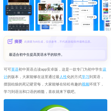
摘要
AI
此摘要为AI生成，仅供参考，不代表游戏/软件最终品质。
最适合初中生提高英语水平的软件。
可可
英语
初中英语点读app安卓版，这是一款专门为初中学生
设
计
的版本，大家能够在这里通过最
人性
化的方式
学习
到英语，
摆脱枯燥的死记硬背每，大家能够在轻松有趣的
视频
环境下，
学习到语法和口语的精髓，喜欢就来下载吧。