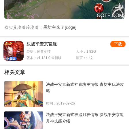
@少艾冷冷冷冷冷：黑坊主来了[doge]
决战平安京官服
下载
类型：体育竞技
大小：1.82G
版本：v1.181.0 最新版
语言：中文
相关文章
决战平安京新式神青坊主情报 青坊主玩法攻
略
时间：2019-09-26
决战平安京新式神追月神情报 决战平安京追
月神技能介绍