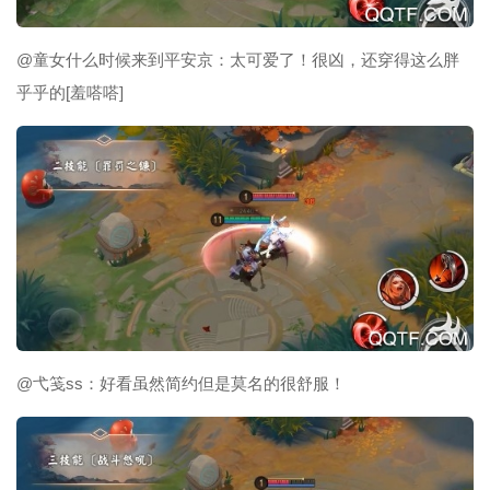
@童女什么时候来到平安京：太可爱了！很凶，还穿得这么胖
乎乎的[羞嗒嗒]
@弋笺ss：好看虽然简约但是莫名的很舒服！