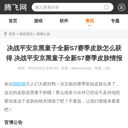
首页
游戏
软件
资讯
专题
首页
>
游戏资讯
>
新闻公告
决战平安京黑童子全新S7赛季皮肤怎么获
得 决战平安京黑童子全新S7赛季皮肤情报
时间：2019/10/11 9:43:33
作者：MoonCancer
阅读：
0
次
各位
阴阳师
大人们大家好鸭！决京新的赛季奖励皮肤出来了，
这次的皮肤是黑童子的哦！那么很多小伙伴已经迫不及待地想
要知道这个皮肤的相关情报了吧？不要急，让我们慢慢来看看
吧！
官博公告