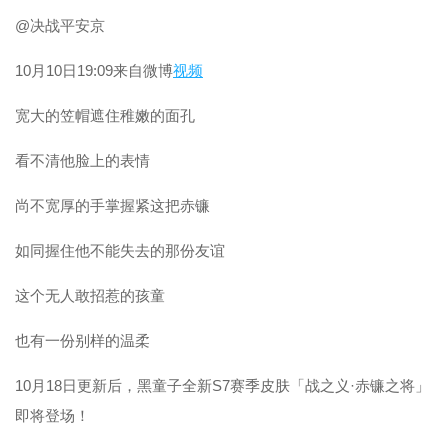
@决战平安京
10月10日19:09来自微博
视频
宽大的笠帽遮住稚嫩的面孔
看不清他脸上的表情
尚不宽厚的手掌握紧这把赤镰
如同握住他不能失去的那份友谊
这个无人敢招惹的孩童
也有一份别样的温柔
10月18日更新后，黑童子全新S7赛季皮肤「战之义·赤镰之将」
即将登场！