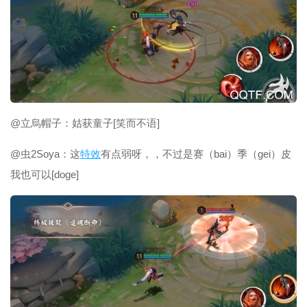
@立烏帽子：姑获童子[笑而不语]
@虫2Soya：这
特效
有点弱呀，，不过是赛（bai）季（gei）皮
我也可以[doge]