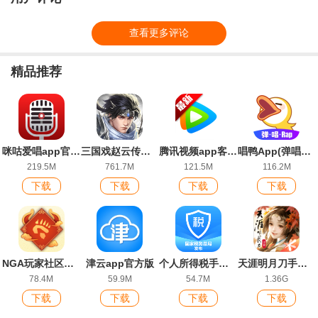
查看更多评论
精品推荐
咪咕爱唱app官方版
三国戏赵云传游戏最新版
腾讯视频app客户端
唱鸭App(弹唱神器)安卓版
219.5M
761.7M
121.5M
116.2M
下载
下载
下载
下载
NGA玩家社区开发版
津云app官方版
个人所得税手机app官方版
天涯明月刀手游2024最新版
78.4M
59.9M
54.7M
1.36G
下载
下载
下载
下载