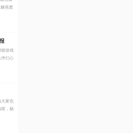
冰糖燕窝
报
解锁游戏
伙伴们心
魂大家也
魂呢，杨