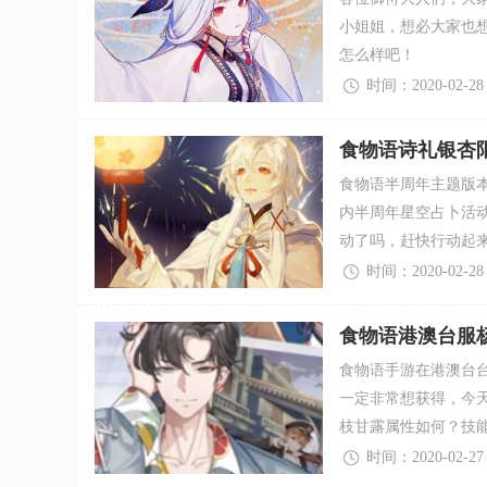
小姐姐，想必大家也
怎么样吧！
时间：2020-02-28
食物语诗礼银杏
食物语半周年主题版
内半周年星空占卜活
动了吗，赶快行动起
时间：2020-02-28
食物语港澳台服
食物语手游在港澳台
一定非常想获得，今
枝甘露属性如何？技
时间：2020-02-27