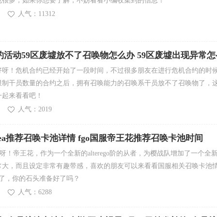
也很多，如果你想要了解，不妨看看小编收集到的信息！
人气：11312
活动59区废墟放不了召唤物怎么办 59区废墟出现异常怎
好呀！危机合约已经开始了一段时间，不过很多朋友在进行危机合约的时
限制干员数量的合约之后，拥有召唤能力的召唤系干员放不了召唤物了，
一起来看看吧！
人气：2019
protea推荐召唤卡池详情 fgo国服帝王花推荐召唤卡池时间
家好呀！帝王花，作为一个全新的alterego阶的从者，为樱战队增加了一个全
常大，而且设定非常有趣带感，喜欢的朋友可以来看看国服相关召唤卡池
将来袭了，你的石头准备好了吗？
人气：6288