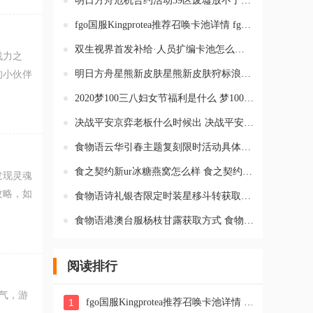
明日方舟危机合约活动59区废墟放不了召唤物怎么办 59区废墟出现异
fgo国服Kingprotea推荐召唤卡池详情 fgo国服帝王花推荐召唤卡池时
双生视界首发补给·人员扩编卡池怎么样 双生视界3月17日首发补给
战力之
明日方舟星熊新皮肤星熊新皮肤狩标浪人怎么获得 明日方舟星熊新服
的小伙伴
2020梦100三八妇女节福利是什么 梦100女神节节福利介绍
决战平安京弈老板什么时候出 决战平安京弈老板的技能是什么介绍
食物语云华引春主题复刻限时活动具体有哪些 云华引春活动玩法攻略
食之契约新ur冰糖燕窝怎么样 食之契约新ur冰糖燕窝详细情报
发现灵魂
攻略，如
食物语诗礼银杏限定时装星移斗转获取方式 诗礼银杏星移斗转时装最
食物语港澳台服杨枝甘露获取方式 食物语杨枝甘露技能及属性最新情
阅读排行
豪气，游
1
fgo国服Kingprotea推荐召唤卡池详情 fgo国服帝王花推荐召唤卡池时