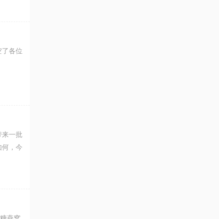
空了各位
带来一批
如何，今
冰糖燕窝