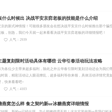
板什么时候出 决战平安京弈老板的技能是什么介绍
安京的新式神情报！可能很多朋友会在想决战平安京什么时候推出那个骗
老板，别急，我们今天就一起来看看决战平安京弈老板的详细情报吧！
人气：2939
主题复刻限时活动具体有哪些 云华引春活动玩法攻略
将为各位少主带来超多福利，除此之外云华春引限时复刻活动还会为我们
魂时装，精彩活动让人眼花缭乱，超多福利等你来领，具体活动详情究竟
理，快来看看吧~
人气：4103
糖燕窝怎么样 食之契约新ur冰糖燕窝详细情报
好呀，新的ur已经出现，怎么能够停滞不前！这次实装的新ur是我们的