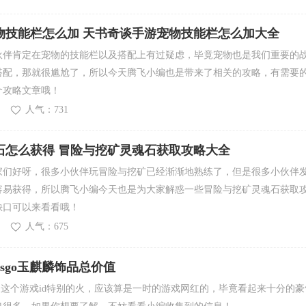
物技能栏怎么加 天书奇谈手游宠物技能栏怎么加大全
伙伴肯定在宠物的技能栏以及搭配上有过疑虑，毕竟宠物也是我们重要的
搭配，那就很尴尬了，所以今天腾飞小编也是带来了相关的攻略，有需要
个攻略文章哦！
人气：731
石怎么获得 冒险与挖矿灵魂石获取攻略大全
家们好呀，很多小伙伴玩冒险与挖矿已经渐渐地熟练了，但是很多小伙伴
容易获得，所以腾飞小编今天也是为大家解惑一些冒险与挖矿灵魂石获取
缺口可以来看看哦！
人气：675
 csgo玉麒麟饰品总价值
最近这个游戏id特别的火，应该算是一时的游戏网红的，毕竟看起来十分的