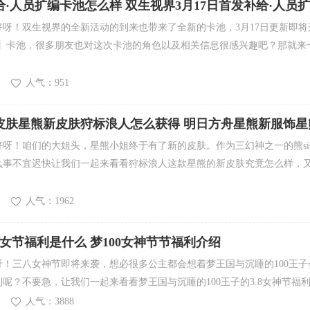
·人员扩编卡池怎么样 双生视界3月17日首发补给·人员
呀！双生视界的全新活动的到来也带来了全新的卡池，3月17日更新即将
编】卡池，很多朋友也对这次卡池的角色以及相关信息很感兴趣吧？那就来
！
人气：951
皮肤星熊新皮肤狩标浪人怎么获得 明日方舟星熊新服饰星
么样
呀！咱们的大姐头，星熊小姐终于有了新的皮肤。作为三幻神之一的熊si
么事不宜迟快让我们一起来看看狩标浪人这款星熊的新皮肤究竟怎么样，
人气：1962
八妇女节福利是什么 梦100女神节节福利介绍
！三八女神节即将来袭，想必很多公主都会想着梦王国与沉睡的100王子
呢？不要急，让我们一起来看看梦王国与沉睡的100王子的3.8女神节福
人气：3888