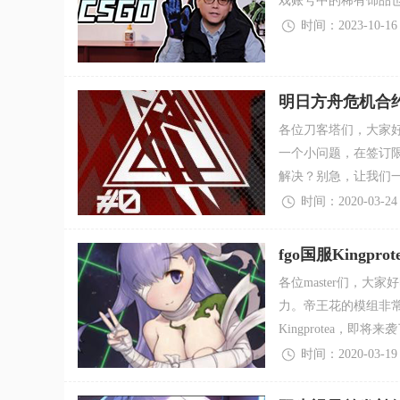
戏账号中的稀有饰品
时间：2023-10-16
明日方舟危机合约
各位刀客塔们，大家
一个小问题，在签订
解决？别急，让我们
时间：2020-03-24
fgo国服King
各位master们，大
力。帝王花的模组非
Kingprotea，即
时间：2020-03-19