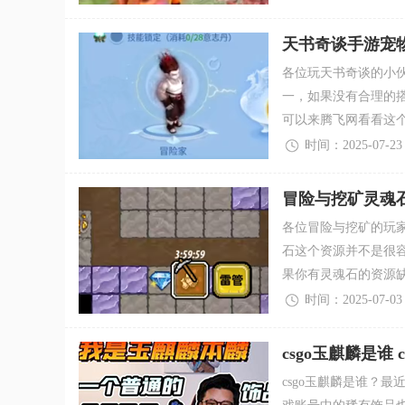
天书奇谈手游宠
各位玩天书奇谈的小
一，如果没有合理的
可以来腾飞网看看这
时间：2025-07-23
冒险与挖矿灵魂
各位冒险与挖矿的玩
石这个资源并不是很
果你有灵魂石的资源
时间：2025-07-03
csgo玉麒麟是谁
csgo玉麒麟是谁？