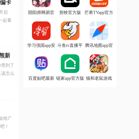
扩编卡
开启
阴阳师网易官
剪映官方版
芒果TVapp官方
服
最新版本
一起看
学习强国app安
斗鱼tv直播平
腾讯地图app官
卓版
台最新版
方版
熊新
r受到了
又该怎么
百度贴吧最新
链家app官方版
猫和老鼠游戏
版
官方版
会给广
利吧！