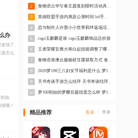
2
食物语云华引春主题复刻限时活动具体有哪些 云华引春活动玩法攻略
3
英雄联盟手游内测及公测时间 lol手游内测上线时间
4
恋与制作人许墨小小世界羁绊返场活动详情 许墨小小世界限时返场怎
么办
5
csgo玉麒麟是谁 csgo玉麒麟饰品总价值
候发现了
6
王者荣耀玄雍大将白起技能调整了哪些 玄雍大将白起重做最新情报
这该怎么
7
食物语港澳台服杨枝甘露获取方式 食物语杨枝甘露技能及属性最新情
8
2020梦100三八妇女节福利是什么 梦100女神节节福利介绍
9
天书奇谈手游怎么结拜 天书奇谈结拜攻略大全图解
10
梦100初始的梦樱后篇扭蛋怎么样 梦100初始的梦樱后篇情报攻略
新的战
情报哦！
精品推荐
安卓
苹果