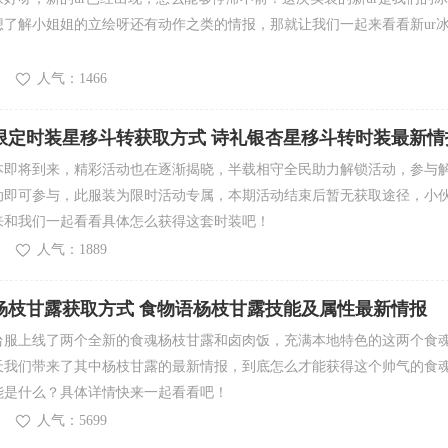
想了解小姐姐的立绘呀还有动作之类的情报，那就让我们一起来看看新ur
人气：1466
限定时装星移斗转获取方式 诗礼银杏星移斗转时装最新情
本即将到来，精彩活动也在逐渐揭晓，半载相守全民助力解锁活动，参与
动即可参与，此服装为限时活动专属，本期活动结束后暂无获取途径，小
来和我们一起看看具体怎么获得这套时装吧！
人气：1889
杨枝甘露获取方式 食物语杨枝甘露技能及属性最新情报
台服上线了两个全新的食魂杨枝甘露和卤肉饭，充满本地特色的这两个食
天我们带来了其中杨枝甘露的最新情报，到底怎么才能获得这个帅气的食
能是什么？具体详情快来一起看看吧！
人气：5699