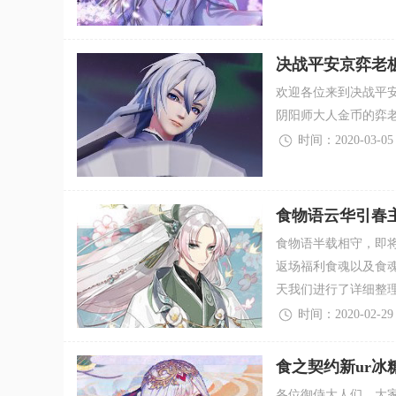
决战平安京弈老
欢迎各位来到决战平
阴阳师大人金币的弈
时间：2020-03-05
食物语云华引春
食物语半载相守，即
返场福利食魂以及食
天我们进行了详细整
时间：2020-02-29
食之契约新ur冰
各位御侍大人们，大家