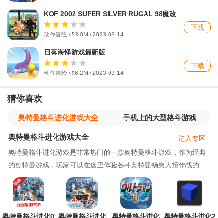
KOF 2002 SUPER SILVER RUGAL 98魔改
版
下载
动作冒险 / 53.0M / 2023-03-14
日落海怪游戏最新版
下载
动作冒险 / 96.2M / 2023-03-14
猜你喜欢
奥特曼格斗进化游戏大全
手机上的大型格斗游戏
奥特曼格斗进化游戏大全
进入专区
奥特曼格斗进化游戏是非常热门的一款奥特曼格斗游戏，作为经典
的奥特曼游戏，玩家可以在这里体验各种奥特曼畅爽大招作战的乐
趣，奥特曼格斗进化0破解版全人物版、奥特曼格斗进化零内置菜单
功能版、奥特曼格斗进化1金手指版、奥特曼格斗进化2优化版等多
个版本都可以在这里下载，让你可以畅快体验游戏乐趣，欢迎小伙
伴们前来本页面下载！
奥特曼格斗进化0
奥特曼格斗进化
奥特曼格斗进化
奥特曼格斗进化2