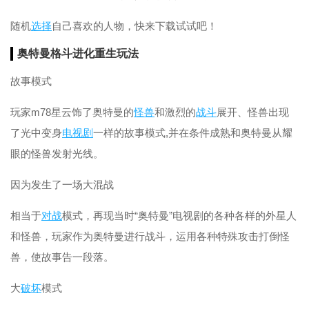
随机
选择
自己喜欢的人物，快来下载试试吧！
奥特曼
格斗
进化
重生
玩法
故事模式
玩家m78星云饰了奥特曼的
怪兽
和激烈的
战斗
展开、怪兽出现
了光中变身
电视剧
一样的故事模式,并在条件成熟和奥特曼从耀
眼的怪兽发射光线。
因为发生了一场大混战
相当于
对战
模式，再现当时“奥特曼”电视剧的各种各样的外星人
和怪兽，玩家作为奥特曼进行战斗，运用各种特殊攻击打倒怪
兽，使故事告一段落。
大
破坏
模式