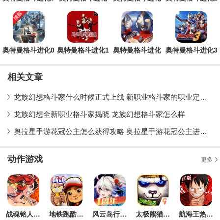
内置菜单版游戏
金手指版
零内置菜单功能
优化版
版
奥特曼格斗进化0
奥特曼格斗进化1
奥特曼格斗进化
奥特曼格斗进化3
无限人物版游戏
金手指版
无限大招版
手机版
相关文章
龙族幻想格斗家什么时候正式上线 新职业格斗家的职业定位详解
龙族幻想全新职业格斗家揭晓 龙族幻想格斗家怎么样
奥拉星手游花冠公主怎么获得攻略 奥拉星手游花冠公主进化攻略
动作游戏
更多
战魂铭人手游官方版
地铁跑酷最新版
风云岛行动IOS版
太极熊猫九游版
航海王热血航线官方版