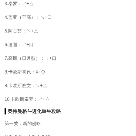
3.泰罗：↗+△
4.盖亚（至高）：↘+口
5.阿古茹：↘+△
6.迪迦：↗+口
7.高斯（日月型）：→+口
8.卡欧斯初代：X+O
9.卡欧斯赛文：↘+△
10.卡欧斯泰罗：↗+△
奥特曼格斗进化重生攻略
第一关：新的侵略