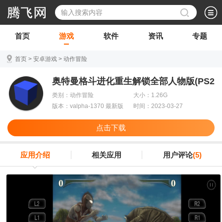
首页
游戏
软件
资讯
专题
首页
>
安卓游戏
>
动作冒险
奥特曼格斗进化重生解锁全部人物版(PS2
模拟器)
类别：动作冒险
大小：1.26G
版本：valpha-1370 最新版
时间：2023-03-27
点击下载
应用介绍
相关应用
用户评论
(5)