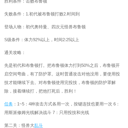
胜利条件：击败布鲁顿
失败条件：1.初代被布鲁顿打败2.时间到
登场人物：初代奥特曼、四次元怪兽布鲁顿
S级条件：体力92%以上，时间2:25以上
通关攻略：
先是初代和布鲁顿打。把布鲁顿体力打到50%之后，布鲁顿开
启空间弯曲，有了防护罩。这时普通攻击对他没用，要使用投
技才能继续下去。对布鲁顿使用完投技，布鲁顿的防护罩解
除，接着继续打，把他打死后，胜利！
任务
：1~5：4种攻击方式各用一次，按键连技也要用一次 6：
用斯派修姆光线解决战斗 7：只用投技和光线
第二关：怪兽大
乱斗