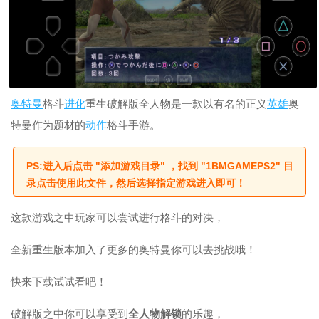
奥特曼
格斗
进化
重生破解版全人物是一款以有名的正义
英雄
奥
特曼作为题材的
动作
格斗手游。
PS:进入后点击 "添加游戏目录" ，找到 "1BMGAMEPS2" 目
录点击使用此文件，然后选择指定游戏进入即可！
这款游戏之中玩家可以尝试进行格斗的对决，
全新重生版本加入了更多的奥特曼你可以去挑战哦！
快来下载试试看吧！
破解版之中你可以享受到
全人物解锁
的乐趣，