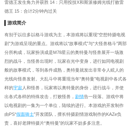
雷德王发生角力并获胜 14：只用投技X和斯派修姆光线打败雷
德王 15：合计2分钟内过关
游戏简介
有别于以往多以格斗游戏为主，本游戏将以重现“空想特摄电视
剧”为游戏呈现的重点。游戏将以“故事模式”与“大怪兽格斗”两部
分所构成，玩家扮演成是M78星云的奥特曼与怪兽展开一场激
烈的战斗，当怪兽出现时，玩家在光中变身，进行如同电视剧
般的故事模式，等到条件成熟，奥特曼就发出非常令人眩人的
光线向怪兽发射。大乱斗中将重现当年“奥特曼”电视剧中各式各
样的
宇宙
人和怪兽，玩家将以奥特曼的身份，进行战斗，并使
出各式各样的特殊攻击，打败怪兽，
剧情
告一段落。游戏中将
以电视剧的一集为一个单位，陆续的进行。本游戏的开发制作
由PS“
假面
骑士
”开发团队，擅长特摄剧情游戏制作的KAZe负
责，喜好老牌特摄片“奥特曼”的玩家不妨多多注意。