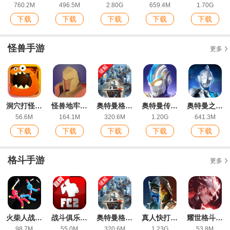
760.2M
496.5M
2.80G
659.4M
1.70G
下载
下载
下载
下载
下载
怪兽手游
更多
洞穴打怪兽最新IOS版手游
怪兽地牢最新ios版
奥特曼格斗进化0无限人物版游戏
奥特曼传奇英雄手游最新版
奥特曼之格斗超人手游安卓版
56.6M
164.1M
320.6M
1.20G
641.3M
下载
下载
下载
下载
下载
格斗手游
更多
火柴人战争格斗游戏最新ios版
战斗俱乐部3D游戏手机版Fighting Combat revolt
奥特曼格斗进化0无限人物版游戏
真人快打移动版(MORTAL KOMBAT)
耀世格斗手游最新版
98.7M
55.0M
320.6M
1.23G
53.8M