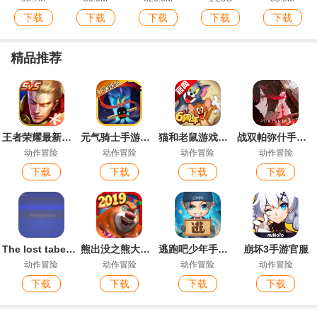
下载
下载
下载
下载
下载
精品推荐
王者荣耀最新版本2026
元气骑士手游安卓版
猫和老鼠游戏官方版
战双帕弥什手游最新版
动作冒险
动作冒险
动作冒险
动作冒险
下载
下载
下载
下载
The lost tabe后室游戏安卓版
熊出没之熊大快跑内购版
逃跑吧少年手游最新版
崩坏3手游官服
动作冒险
动作冒险
动作冒险
动作冒险
下载
下载
下载
下载