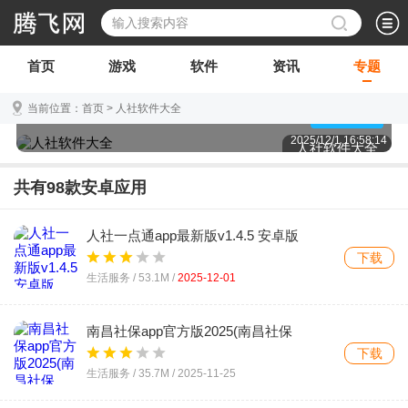
首页
游戏
软件
资讯
专题
当前位置：
首页
>
人社软件大全
随着时代的发展,人设保障服务也在移动端上开发了相
点击查看
应的App来进行支持,本页面汇集了全国各地的人社软
2025/12/1 16:58:14
人社软件大全
件,无论您身处何方,在这里都能够下载到对应的人设保
障App,让您不再为社保服务而犯难,更加便捷的使用人
共有
98
款安卓应用
社保障!
人社一点通app最新版v1.4.5 安卓版
下载
生活服务 /
53.1M
/
2025-12-01
南昌社保app官方版2025(南昌社保
卡)v2.0.2 安卓版
下载
生活服务 /
35.7M
/
2025-11-25