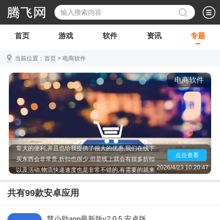
首页
游戏
软件
资讯
专题
当前位置：
首页
>
电商软件
电商软件
电商软件相信大家手机里面都有,比如说我们非常熟悉
的淘宝天猫等都是电商软件,如今的电商行业也是越来
越火,因为电商软件相对于实体店来说为我们提供了非
常大的便利,并且也给我提供了很大的优惠,我们在线下
点击查看
买东西会非常贵,折扣也很少,但是线上就会有很多折扣
以及活动,物流快递速度也是非常不错的,有需要的就来
2026/4/23 10:20:47
下载吧!
共有
99
款安卓应用
慧小助app最新版v2.0.5 安卓版