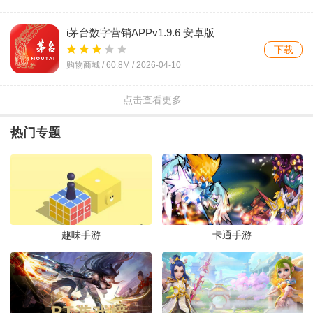
i茅台数字营销APPv1.9.6 安卓版
下载
购物商城 /
60.8M
/
2026-04-10
点击查看更多...
淘特app最新版v10.56.15 安卓版
下载
热门专题
购物商城 /
57.0M
/
2026-04-08
赛狐erp管理系统appv1.4.6 最新版
下载
教育商务 /
45.1M
/
2026-04-08
趣味手游
卡通手游
蝉妈妈专业版v4.25.0 最新版
下载
教育商务 /
90.2M
/
2026-04-07