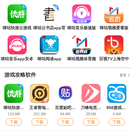
得优质的体验。这一系列的软件用户需求量大，软件
咪咕快游云游戏
咪咕云书店app官
咪咕音乐极速版
咪咕视频爱看版
盒子
方版
最新版
最新版
咪咕音乐app安卓
咪咕阅读app
咪咕视频体育频
百视TV上海空中
版
道直播app最新版
课堂app
本
游戏攻略软件
更多
咪咕快游正版
王者营地app最新版
百度贴吧最新版
刀锋电竞陪玩app安卓版
958游戏盒手机版
123.8M
201.3M
84.4M
29.0M
6.4M
下载
下载
下载
下载
下载