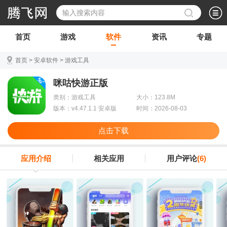
首页
游戏
软件
资讯
专题
首页
>
安卓软件
>
游戏工具
咪咕快游正版
类别：游戏工具
大小：123.8M
版本：v4.47.1.1 安卓版
时间：2026-08-03
点击下载
应用介绍
相关应用
用户评论
(6)