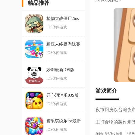
精品推荐
植物大战僵尸2ios
版
IOS休闲游戏
糖豆人终极淘汰赛
手机版苹果
IOS休闲游戏
妙啊最新IOS版
IOS休闲游戏
游戏简介
开心消消乐IOS版
IOS休闲游戏
夜市厨房以台湾夜
糖果缤纷乐ios最新
主打食物的製作步
版
IOS休闲游戏
例如製作鸡排，送