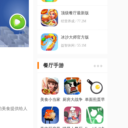
顶级餐厅最新版
经营养成 / 77.2M
冰沙大师官方版
益智休闲 / 55.1M
餐厅手游
美食小当家
厨房大战争
单面煎蛋早
ios官方版
最新IOS版
餐供应官方
的美食提供给人
ios版