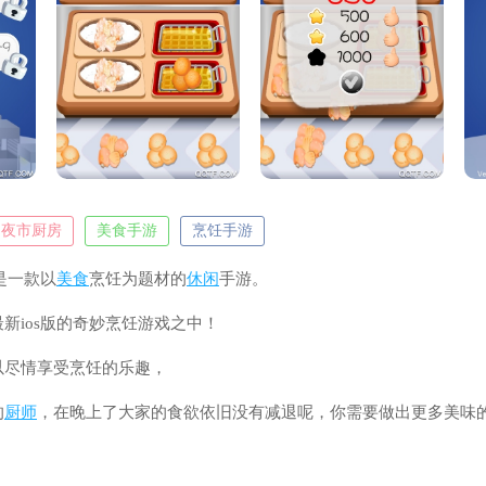
夜市厨房
美食手游
烹饪手游
是一款以
美食
烹饪为题材的
休闲
手游。
新ios版的奇妙烹饪游戏之中！
以尽情享受烹饪的乐趣，
的
厨师
，在晚上了大家的食欲依旧没有减退呢，你需要做出更多美味