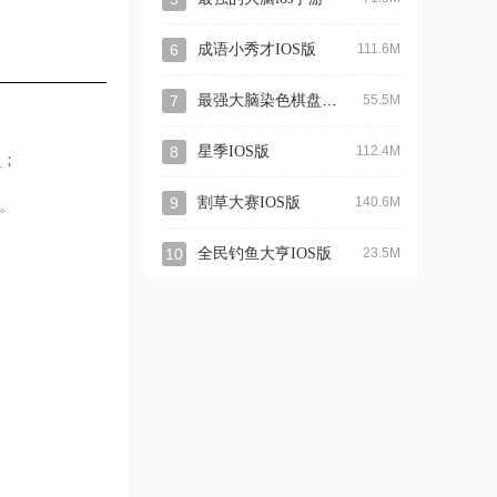
6
成语小秀才IOS版
111.6M
最强大脑染色棋盘小游戏
7
55.5M
8
星季IOS版
112.4M
择
；
9
割草大赛IOS版
140.6M
。
10
全民钓鱼大亨IOS版
23.5M