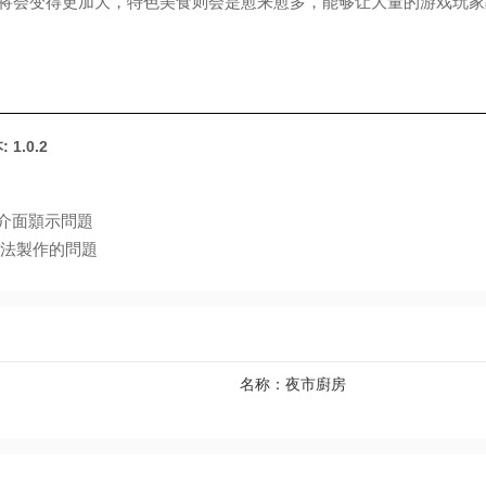
积将会变得更加大，特色美食则会是愈来愈多，能够让大量的游戏玩家
 1.0.2
X 介面顥示問題
無法製作的問題
名称：
夜市廚房