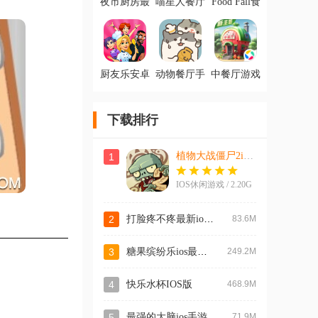
夜市厨房最
喵星人餐厅
Food Fall食
新ios版
测试版官方
物坠落最新
版
IOS版
厨友乐安卓
动物餐厅手
中餐厅游戏
正版(Chef &
游最新版
官方版
Friends)
下载排行
植物大战僵尸2ios版
1
IOS休闲游戏 / 2.20G
打脸疼不疼最新ios版
2
83.6M
糖果缤纷乐ios最新版
3
249.2M
4
快乐水杯IOS版
468.9M
5
最强的大脑ios手游
71.9M