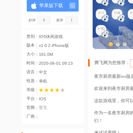
苹果版下载
好评
0
差评
1
类别：
IOS休闲游戏
版本：
v1.0.2 iPhone版
大小：
161.0M
腾飞网为您推荐：
时间：
2020-06-01 09:13
语言：
中文
夜市厨房最新ios版
性质：
单机
欢迎来到夜市厨房最
等级：
平台：
IOS
这款游戏里，你可
官网：
暂无
作为一名夜市厨房
厂商：
们！
来试试看吧！