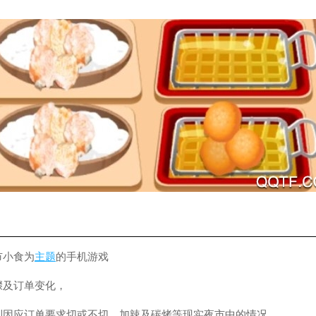
市小食为
主题
的手机游戏
骤及订单变化，
到因应订单要求切或不切、加辣及碳烤等现实夜市中的情况。