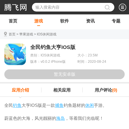
首页
游戏
软件
资讯
专题
首页
>
苹果游戏
>
IOS休闲游戏
全民钓鱼大亨IOS版
类别：IOS休闲游戏
大小：23.5M
版本：v0.0.2 iPhone版
时间：2020-08-24
暂无安卓版
应用介绍
相关应用
用户评论
(0)
全民
钓鱼
大亨IOS版是一款
捕鱼
钓鱼题材的
休闲
手游。
蔚蓝色的大海，风光靓丽的
海岛
，等着我们光临呢！