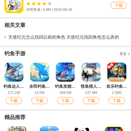
下载
经营养成 / 4.8M / 2019-08-18
相关文章
天使纪元怎么找回以前的角色 天使纪元找回角色怎么弄的
钓鱼手游
更多
钓鱼达人最新ios版
全民钓鱼大亨IOS版
钓鱼发烧友最新版
怪鱼猎人2026官方版Real Monster Fishing 2018
欢乐钓鱼大师官方版
171.1M
23.5M
168.5M
147.9M
1.59G
下载
下载
下载
下载
下载
精品推荐