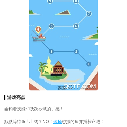
游戏亮点
垂钓者技能和跃跃欲试的手感！
默默等待鱼儿上钩？NO！
选择
想抓的鱼并捕获它吧！