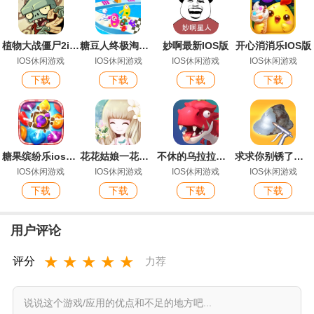
植物大战僵尸2ios版
糖豆人终极淘汰赛手机版苹果
妙啊最新IOS版
开心消消乐IOS版
IOS休闲游戏
IOS休闲游戏
IOS休闲游戏
IOS休闲游戏
下载
下载
下载
下载
糖果缤纷乐ios最新版
花花姑娘一花一语最新IOS版
不休的乌拉拉官方IOS版手游
求求你别锈了官方IOS版手游
IOS休闲游戏
IOS休闲游戏
IOS休闲游戏
IOS休闲游戏
下载
下载
下载
下载
用户评论
★
★
★
★
★
评分
力荐