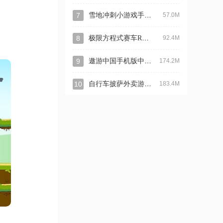
雪地冲刺小游戏手机版Mountain Snow Sprints
7
57.0M
极限方程式赛车Real Formula Car Racing最新版
8
92.4M
遨游中国手机版中文版
9
174.2M
自行车披萨外卖游戏手机版
10
183.4M