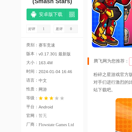
(Smash Stars)
安卓版下载
好评
1
差评
0
类别：
赛车竞速
版本：
v0.17.301 最新版
腾飞网为您推荐：
大小：
163.4M
时间：
2024-01-04 16:46
粉碎之星游戏官方
语言：
中文
对手们进行激烈的
性质：
网游
站下载吧。
等级：
平台：
Android
官网：
暂无
厂商：
Flowstate Games Ltd