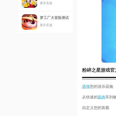
版
赛车竞速
梦工厂大冒险测试
服
赛车竞速
粉碎之星游戏官
选择
您的游乐设施
从快速的
肌肉
车到
自定义您的装载