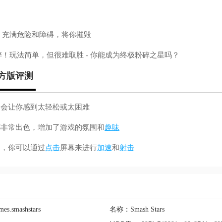
，充满危险和障碍，将你摧毁
！玩法简单，但很难取胜 - 你能成为终极粉碎之星吗？
方版评测
不会让你感到太轻松或太困难
都非常出色，增加了游戏的氛围和
趣味
畅，你可以通过
点击
屏幕来进行
加速
和
射击
名称：
mes.smashstars
Smash Stars