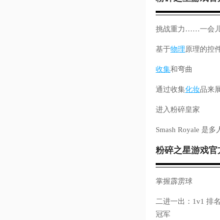
挑战重力……一会
基于
物理
原理的控
收集
和弯曲
通过收集
化妆
品来
进入粉碎皇家
Smash Roya
粉碎之星游戏官
掌握霹雳球
二进一出：1v1 
冠军