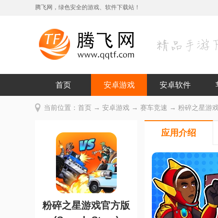
腾飞网，绿色安全的游戏、软件下载站！
首页
安卓游戏
安卓软件
当前位置：
首页
→
安卓游戏
→
赛车竞速
→ 粉碎之星游戏官方版
应用介绍
粉碎之星游戏官方版