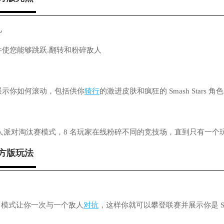
儿
件使您能够跳跃.翻转和粉碎敌人
展示你如何滚动，包括供你
骑行
的激进皮肤和疯狂的 Smash Stars 角色
le 是多人派对淘汰赛模式，8 名玩家在线粉碎不同的竞技场，直到只有一
方版玩法
排名模式让你一次与一个敌人
对抗
，这样你就可以攀登联赛并展示你是 Sm