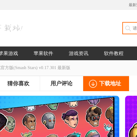
最新
苹果游戏
苹果软件
游戏资讯
软件教程
(Smash Stars) v0.17.301 最新版
猜你喜欢
用户评论
下载地址