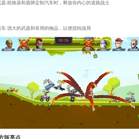
武器.助推器和盾牌定制汽车时，释放你内心的道路战士
新车.强大的武器和有用的物品，以便扭转战局
方版亮点