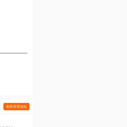
权限管理须知