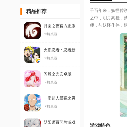
千百年来，妖怪传
精品推荐
之中，明月高挂，
师，与妖怪作伴，
月圆之夜官方正版
卡牌桌游
火影忍者：忍者新
世代手游官方版
卡牌桌游
闪烁之光安卓版
卡牌桌游
一拳超人最强之男
官方版
卡牌桌游
阴阳师百闻牌游戏
游戏特色