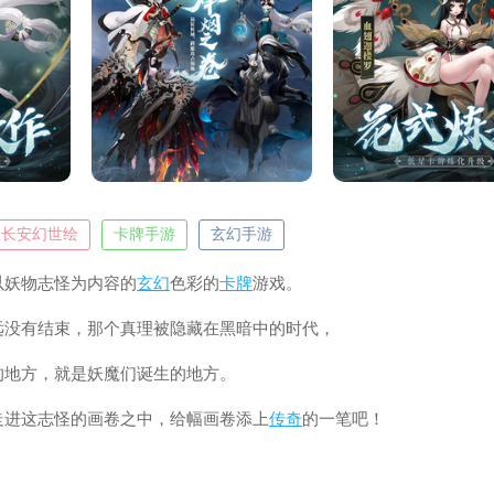
长安幻世绘
卡牌手游
玄幻手游
以妖物志怪为内容的
玄幻
色彩的
卡牌
游戏。
远没有结束，那个真理被隐藏在黑暗中的时代，
的地方，就是妖魔们诞生的地方。
走进这志怪的画卷之中，给幅画卷添上
传奇
的一笔吧！