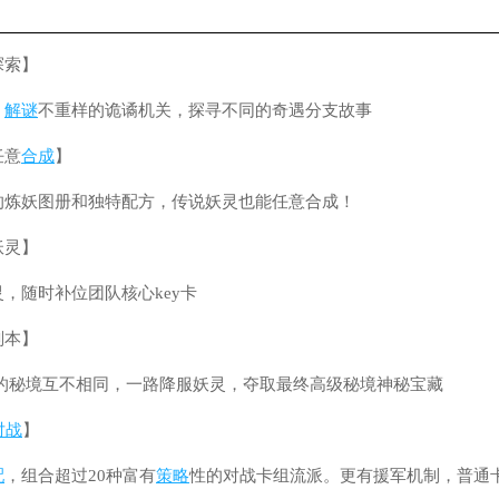
探索】
，
解谜
不重样的诡谲机关，探寻不同的奇遇分支故事
任意
合成
】
的炼妖图册和独特配方，传说妖灵也能任意合成！
妖灵】
，随时补位团队核心key卡
副本】
的秘境互不相同，一路降服妖灵，夺取最终高级秘境神秘宝藏
对战
】
配
，组合超过20种富有
策略
性的对战卡组流派。更有援军机制，普通