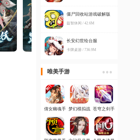
僵尸回收站游戏破解版
益智休闲 / 42.6M
长安幻世绘台服
卡牌桌游 / 736.9M
唯美手游
倩女幽魂手
梦幻模拟战
苍穹之剑手
游官方正版
手游安卓版
游最新版