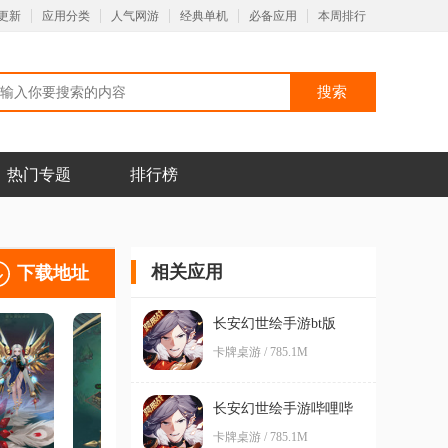
更新
应用分类
人气网游
经典单机
必备应用
本周排行
热门专题
排行榜
相关应用
下载地址
长安幻世绘手游bt版
卡牌桌游 / 785.1M
长安幻世绘手游哔哩哔
哩服
卡牌桌游 / 785.1M