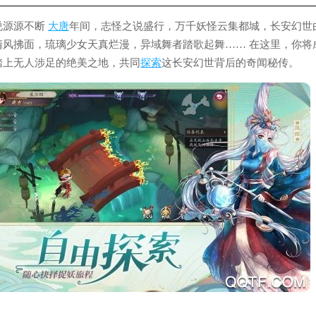
说源源不断
大唐
年间，志怪之说盛行，万千妖怪云集都城，长安幻世
清风拂面，琉璃少女天真烂漫，异域舞者踏歌起舞…… 在这里，你将
踏上无人涉足的绝美之地，共同
探索
这长安幻世背后的奇闻秘传。