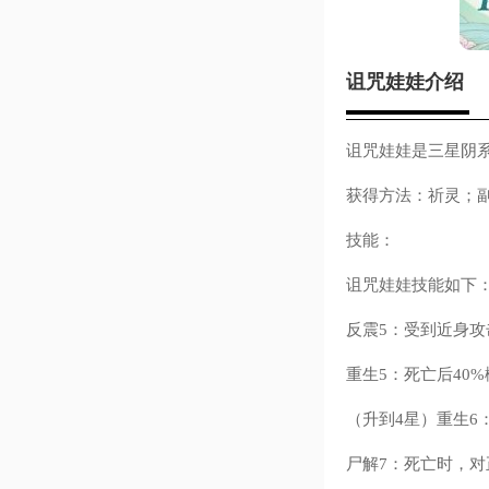
诅咒娃娃介绍
诅咒娃娃是三星阴
获得方法：祈灵；
技能：
诅咒娃娃技能如下
反震5：受到近身攻
重生5：死亡后40%
（升到4星）重生6
尸解7：死亡时，对