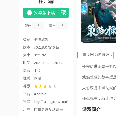
客户端
安卓版下载
好评
1
差评
1
类别：
卡牌桌游
版本：
v0.1.8.0 安卓版
腾飞网为您推荐：
大小：
822.7M
时间：
2021-03-11 20:08
长安幻世绘是一款
语言：
中文
魑魅魍魉的故事远
性质：
网游
等级：
人心或是不可见光
平台：
Android
那么现在，就让你
官网：
http://ca.aligames.com/
游戏简介
厂商：
广州灵犀互动娱乐有限公司