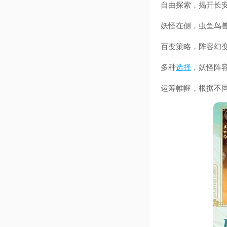
自由探索，揭开长安
妖怪在侧，虫鱼鸟
百变策略，阵容幻
多种
选择
，妖怪阵
运筹帷幄，根据不