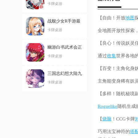
最新版
卡牌桌游
【自由！开放
地图
战舰少女R手游最
新版
卡牌桌游
全地图开放性探索
【良心！传说妖灵
幽游白书武术会正
通过
收集
世界各地
版
卡牌桌游
【百变！主角化身
三国志幻想大陆九
主角能变身稀有妖灵
游版
卡牌桌游
【多样！随机秘境
Roguelike
随机生成
【
烧脑
！CCG卡牌
巧用法宝神符的
搭