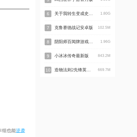
关于我转生变成史莱姆这档事新世界手游最新版
6
1.80G
7
克鲁赛德战记安卓版
102.5M
阴阳师百闻牌游戏最新版
8
1.96G
9
小冰冰传奇最新版
843.2M
造物法则2先锋英雄最新版
10
669.7M
卡组也能
逆袭