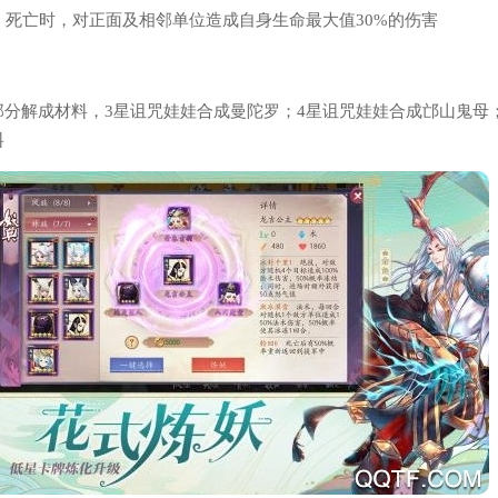
：死亡时，对正面及相邻单位造成自身生命最大值30%的伤害
那分解成材料，3星诅咒娃娃合成曼陀罗；4星诅咒娃娃合成邙山鬼母
料