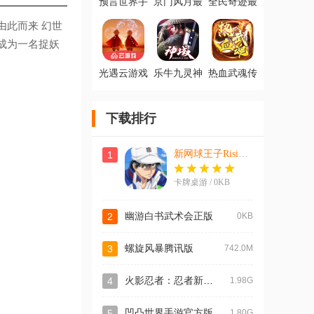
预言世界手
京门风月最
全民奇迹最
游官方版
新版
新版
由此而来 幻世
成为一名捉妖
光遇云游戏
乐牛九灵神
热血武魂传
版安卓版
域手游官方
奇手游
版
下载排行
新网球王子RisingBeat中文版
1
卡牌桌游 / 0KB
2
幽游白书武术会正版
0KB
3
螺旋风暴腾讯版
742.0M
火影忍者：忍者新世代手游官方版
4
1.98G
5
凹凸世界手游官方版
1.80G