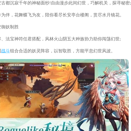
古都沉寂千年的神秘面纱!自由漫步此间幻世，巧解机关，探寻秘密;
兽为伴，花舞蝶飞为友，陪你看尽长安亭台楼阁，赏尽水月镜花。
变御妖制胜
容、法宝神符任君搭配，风林火山阴五大种族协力助你闯荡幻世;
同
战斗
组合合适的妖灵阵容，以智取胜，方能平息幻世风波。