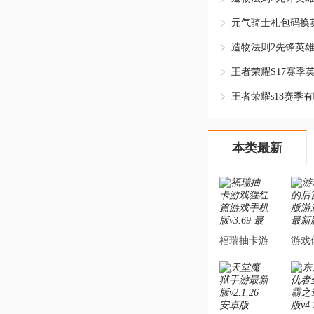
元气骑士礼包码换英
本类最新
福瑞抽卡游
游戏
戏猩红篇游
宫手
戏手机版
戏v1
v3.69 最新
版