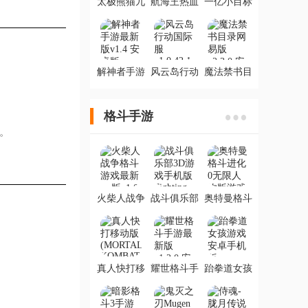
太极熊猫九
航海王热血
一亿小目标
游版
航线官方版
IOS版
解神者手游
风云岛行动
魔法禁书目
最新版
国际服
录网易版
格斗手游
。
火柴人战争
战斗俱乐部
奥特曼格斗
格斗游戏最
3D游戏手机
进化0无限人
新ios版
版Fighting
物版游戏
Combat
revolt
真人快打移
耀世格斗手
跆拳道女孩
动版
游最新版
游戏安卓手
(MORTAL
机版
KOMBAT)
kickboxing