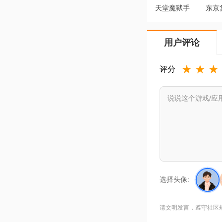
天堂魔狱手
东京
游最新版
全国
v2.1.26 安
道
用户评论
卓版
v4.2
★
★
★
评分
选择头像:
请文明发言，遵守社区