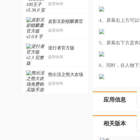
100王子
益智休闲
4、屏幕右上方可
皮影京剧锁麟囊官
方版
益智休闲
5、屏幕右下方是
逆行者官方版
益智休闲
6、同时，在人物
熊出没之熊大农场
免费购买版手游
益智休闲
应用信息
相关版本