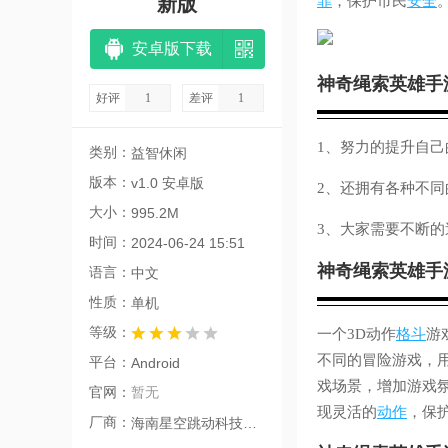
新版
罪
，保护市民
安全
安卓版下载
神奇绳索英雄手
好评
1
差评
1
1、努力的提升自
类别：
益智休闲
版本：
v1.0 安卓版
2、还拥有各种不
大小：
995.2M
3、大家需要不断
时间：
2024-06-24 15:51
神奇绳索英雄手
语言：
中文
性质：
单机
等级：
一个3D动作
格斗
游
不同的冒险游戏，
平台：
Android
戏场景，增加游戏
官网：
暂无
现灵活的
动作
，保
厂商：
海南星空跳动科技有限公司