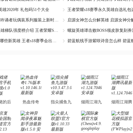
雄2020年 礼包码51个大全
造物法则2先锋英雄吟诵者玩偶装系列服装上新时间 吟诵
启源女神怎么分解英雄 启源女神分
王者荣耀S17赛季英雄梯队强度榜介绍 王者荣耀S17赛季用
王者荣耀s18赛季有哪些新英雄 王者s18赛季会出什么新英
佬的后
热血传奇
指尖捕鱼九
烟雨江湖九
烟雨江湖腾
机版游
1.76版本
游版
游版
讯最新版
.0 最
v1.10.146.18909
v10.3.47.3.0
v1.124.70468
v1.124.7046
新版
最新版
安卓版
安卓版
安卓版