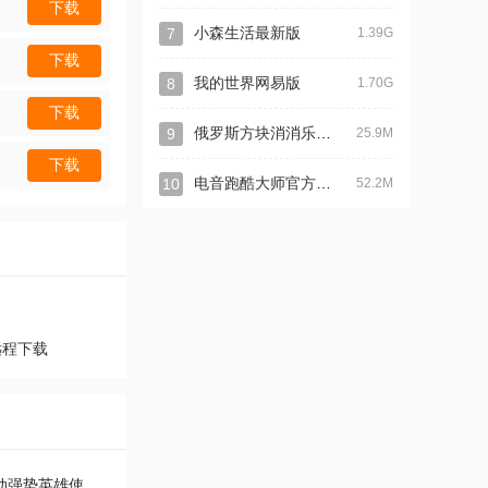
下载
7
小森生活最新版
1.39G
下载
8
我的世界网易版
1.70G
下载
俄罗斯方块消消乐2020最新版
9
25.9M
下载
电音跑酷大师官方正版
10
52.2M
远程下载
风云岛行动新手英雄推荐 风云岛行动强势英雄使用攻略