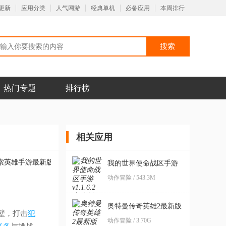
更新
应用分类
人气网游
经典单机
必备应用
本周排行
热门专题
排行榜
相关应用
我的世界使命战区手游
动作冒险 / 543.3M
奥特曼传奇英雄2最新版
壁，打击
犯
动作冒险 / 3.70G