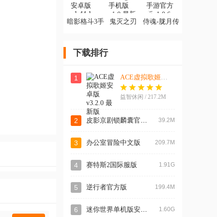
暗影格斗3手
鬼灭之刃
侍魂-胧月传
游安卓版
Mugen手机
说手游官方
版
版
下载排行
ACE虚拟歌姬安卓版
1
益智休闲 / 217.2M
皮影京剧锁麟囊官方版
2
39.2M
3
办公室冒险中文版
209.7M
4
赛特斯2国际服版
1.91G
5
逆行者官方版
199.4M
迷你世界单机版安卓版
6
1.60G