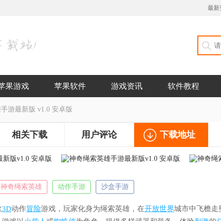
最新
苹果游戏
苹果软件
游戏资讯
软件教程
游最新版 v1.0 安卓版
相关下载
用户评论
下载地址
神奇绳索英雄
动作手游
沙盒手游
款
3D
动作
冒险
游戏，玩家化身为绳索英雄，在
开放世界
城市中飞檐走