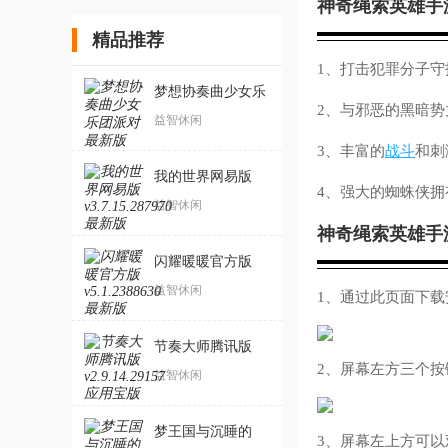
神奇绳索英雄手
精品推荐
1、打击犯罪分子
梦想协奏曲少女乐
2、与邪恶的黑暗
团派对最新版
益智休闲
3、丰富的
战斗
和刺
我的世界网易版
4、强大的蜘蛛侠
益智休闲
神奇绳索英雄手
闪耀暖暖官方版
益智休闲
1、通过此页面下
节奏大师腾讯版
2、屏幕左方三个
益智休闲
梦王国与沉睡的
3、屏幕左上方可以