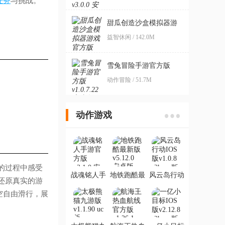
任务
与挑战。
甜瓜创造沙盒模拟器游
戏官方版
益智休闲 / 142.0M
雪兔冒险手游官方版
动作冒险 / 51.7M
动作游戏
的过程中感受
战魂铭人手
地铁跑酷最
风云岛行动
还原真实的游
游官方版
新版
IOS版
空自由滑行，展