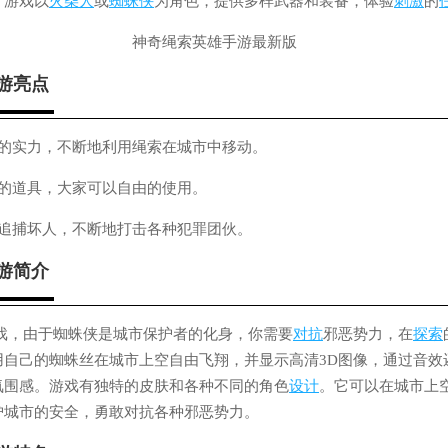
。游戏以
火柴人
或
蜘蛛侠
为角色，提供多样武器和装备，体验
刺激
的
游亮点
己的实力，不断地利用绳索在城市中移动。
同的道具，大家可以自由的使用。
的追捕坏人，不断地打击各种犯罪团伙。
游简介
戏，由于蜘蛛侠是城市保护者的化身，你需要
对抗
邪恶势力，在
探索
用自己的蜘蛛丝在城市上空自由飞翔，并显示高清3D图像，通过音效
氛围感。游戏有独特的皮肤和各种不同的角色
设计
。它可以在城市上
护城市的安全，勇敢对抗各种邪恶势力。