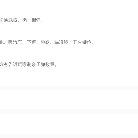
以切换武器、扔手榴弹。
奔跑、吸汽车、下蹲、跳跃、瞄准镜、开火键位。
下方有告诉玩家剩余子弹数量。