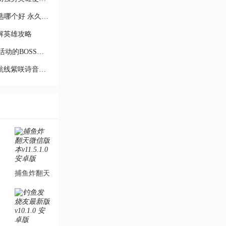
王者荣耀s18赛季永久英雄自选礼包选哪个好 永久英雄自
解英雄攻略
螺旋英雄谭击败BOSS领皮肤复刻券活动的BOSS在哪打 皮肤
碧蓝航线手游紫咲诗音怎么样 碧蓝航线紫咲诗音怎么获得
捕鱼炸翻天
微信版本
8
v11.5.1.0
安卓版