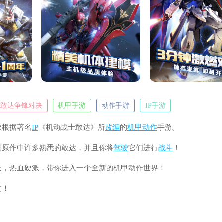
敢达争锋对决
机甲手游
动作手游
IP手游
款根据著名
IP
《机动战士敢达》所
改编
的
机甲
动作
手游。
到原作中许多熟悉的敢达，并且你将
驾驶
它们进行
战斗
！
技，热血硬派，带你进入一个全新的机甲动作世界！
过！