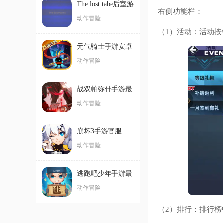
The lost tabe后室游
右侧功能栏：
戏安卓版
动作冒险
（1）活动：活动
元气骑士手游安卓
版
动作冒险
战双帕弥什手游最
新版
动作冒险
崩坏3手游官服
动作冒险
逃跑吧少年手游最
新版
动作冒险
（2）排行：排行