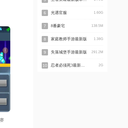
6
光遇官服
1.60G
7
8番豪宅
138.5M
8
家庭教师手游最新版
1.38G
9
失落城堡手游最新版
291.2M
忍者必须死3最新版本
10
2G
赛