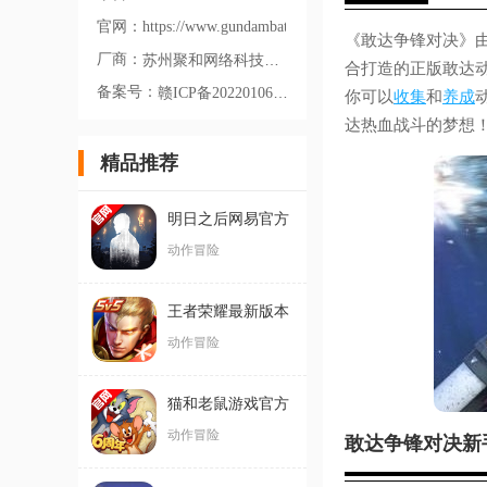
官网：
https://www.gundambattle.com/
《敢达争锋对决》
厂商：
苏州聚和网络科技有限公司
合打造的正版敢达
备案号：
赣ICP备2022010635号-4A
你可以
收集
和
养成
达热血战斗的梦想
精品推荐
明日之后网易官方
版官服
动作冒险
王者荣耀最新版本
2026
动作冒险
猫和老鼠游戏官方
版
动作冒险
敢达争锋对决新