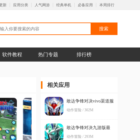
更新
应用分类
人气网游
经典单机
必备应用
本周排行
软件教程
热门专题
排行榜
相关应用
敢达争锋对决vivo渠道服
动作冒险 / 302M
敢达争锋对决九游版最
新版
动作冒险 / 293M