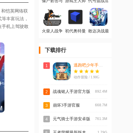
僵尸射击与
游戏王大师
代号血战官
防御2026最
决斗最新版
方版(Project
新版(They
(Master
BloodStrike)
）和恺英网络联
Are Coming)
Duel)
式等丰富玩法，
在手机上驾驶敢
火柴人战争
初代奥特曼
敢达决战最
鲜血打击最
空想特摄手
新版
新版(Stick
机版
Warfare:
下载排行
Blood Strike)
逃跑吧少年手游最新版
1
动作冒险 / 1.90G
2
战魂铭人手游官方版
892.4M
3
崩坏3手游官服
668.7M
4
元气骑士手游安卓版
761.3M
王者荣耀最新版本2026
5
1.79G