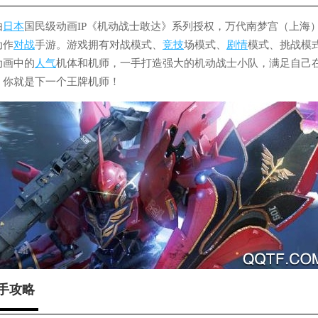
由
日本
国民级动画IP《机动战士敢达》系列授权，万代南梦宫（上海
动作
对战
手游。游戏拥有对战模式、
竞技
场模式、
剧情
模式、挑战模
动画中的
人气
机体和机师，一手打造强大的机动战士小队，满足自己
！你就是下一个王牌机师！
手攻略