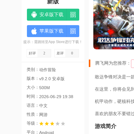
新版
安卓版下载
苹果版下载
提示：需跳转至App Store进行下载！
好评
2
差评
0
腾飞网为您推荐：
类别：
动作冒险
敢达争锋对决是一
版本：
v9.2.0 安卓版
大小：
500M
在这里，你将会见
时间：
2026-06-29 19:38
机甲动作，硬核科
语言：
中文
喜欢的朋友不要错
性质：
网游
等级：
游戏简介
平台：
Android