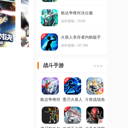
敢达争锋对决台服
动作冒险 / 293M
火柴人幸存者内购版手
游Stickman Survivor
动作冒险 / 187.9M
战斗手游
敢达争锋对
墨刃火柴人
斗兽战场免
决手游最新
大量资源版
广告版
版