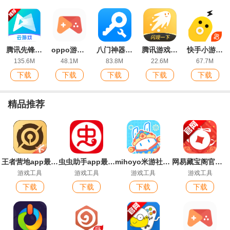
腾讯先锋云游戏app官方版(原腾讯先游)
oppo游戏中心客户端
八门神器最好用的版本
腾讯游戏社区官方版(闪现一下)
快手小游戏2026最新版本
135.6M
48.1M
83.8M
22.6M
67.7M
下载
下载
下载
下载
下载
精品推荐
王者营地app最新版
虫虫助手app最新版
mihoyo米游社手机版
网易藏宝阁官方平台app
游戏工具
游戏工具
游戏工具
游戏工具
下载
下载
下载
下载