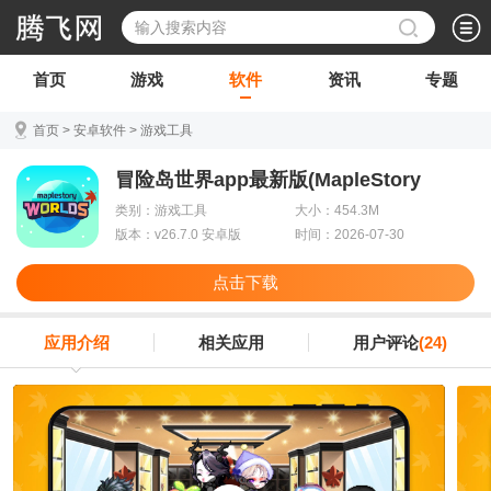
首页
游戏
软件
资讯
专题
首页
>
安卓软件
>
游戏工具
冒险岛世界app最新版(MapleStory
Worlds)
类别：游戏工具
大小：454.3M
版本：v26.7.0 安卓版
时间：2026-07-30
点击下载
应用介绍
相关应用
用户评论
(24)