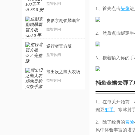
100王子
益智休闲
1、首先点击
头像
进
皮影京剧锁麟囊官
方版
益智休闲
2、然后点击绑定手
逆行者官方版
益智休闲
3、接着输入你的
熊出没之熊大农场
免费购买版手游
益智休闲
捕鱼金蟾去哪了
1、在每关开始前
豌豆
射手
、寒冰射
2、除了经典的
冒险
风中体验丰富的塔