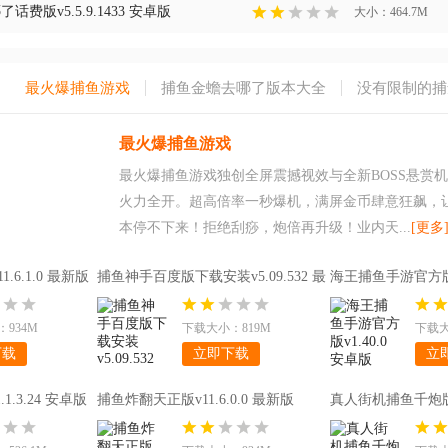
费版v5.5.9.1433 安卓版
大小：464.7M
最火爆捕鱼游戏
捕鱼金蟾去哪了版本大全
没有限制的捕
最火爆捕鱼游戏
最火爆捕鱼游戏独创全屏震撼视效与全新BOSS悬赏
火力全开。超高倍率一秒爆机，满屏金币肆意狂飙，
本停不下来！拒绝刮痧，炮倍再升级！业内天...
[更多
6.1.0 最新版
捕鱼神手百度版下载安装v5.09.532 最
海王捕鱼手游官方版v
新版
934M
下载大小：819M
下载大
下载
立即下载
立
1.3.24 安卓版
捕鱼炸翻天正版v11.6.0.0 最新版
真人街机捕鱼千炮
v27.5.11015.27.5 