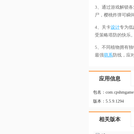
3、通过游戏解锁
尸，樱桃炸弹可瞬
4、关卡
设计
专为低
受策略塔防的快乐
5、不同植物拥有独
最强
萌系
防线，应
应用信息
包名：
com.cpshmgame
版本：
5.5.9.1294
相关版本