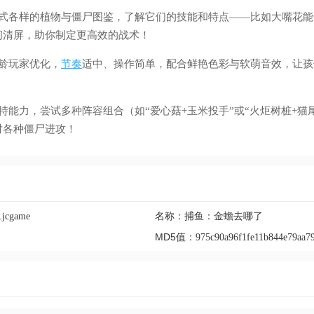
各式各样的植物与僵尸图鉴，了解它们的技能和特点——比如大嘴花能
间清屏，助你制定更高效的战术！
龄玩家优化，
节奏
适中、操作简单，配合鲜艳色彩与软萌音效，让孩
。
特能力，尝试多种阵容组合（如“爱心菇+玉米投手”或“火炬树桩+猫
对各种僵尸进攻！
名称：
.jcgame
捕鱼：金蟾去哪了
MD5值：
975c90a96f1fe11b844e79aa7