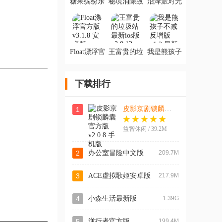
糖果缤纷乐
秘境消除故
沼泽派对无
ios最新版
事下载手机
限金币版
版
Float漂浮官
王富贵的垃
我是熊孩子
方版
圾站最新ios
不减反增版
版
下载排行
皮影京剧锁麟囊官方版
1
益智休闲 / 39.2M
2
办公室冒险中文版
209.7M
3
ACE虚拟歌姬安卓版
217.9M
4
小森生活最新版
1.39G
5
逆行者官方版
199.4M