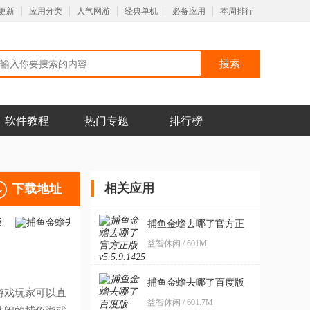
更新
应用分类
人气网游
经典单机
必备应用
本周排行
软件教程
热门专题
排行榜
相关应用
下载地址
捕鱼金蟾去哪了官方正
版
益智休闲 / 601M
捕鱼金蟾去哪了百度版
游戏玩家可以直
益智休闲 / 601.7M