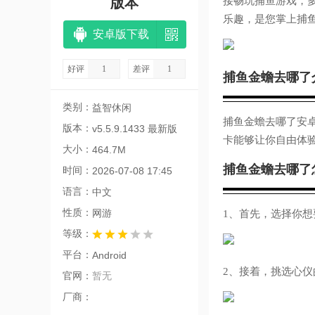
版本
接畅玩捕鱼游戏，
乐趣，是您掌上捕
安卓版下载
好评
1
差评
1
捕鱼金蟾去哪了
类别：
益智休闲
捕鱼金蟾去哪了安
版本：
v5.5.9.1433 最新版
卡能够让你自由体
大小：
464.7M
捕鱼金蟾去哪了
时间：
2026-07-08 17:45
语言：
中文
性质：
网游
1、首先，选择你
等级：
平台：
Android
2、接着，挑选心
官网：
暂无
厂商：