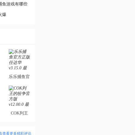
捕鱼游戏有哪些
火爆
乐乐捕鱼官
方正版任达
华v3.15.0
最新版
COK列王
的纷争官方
版v12.00.0
击查看更多精彩评论