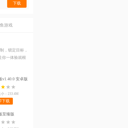
下载
鱼游戏
机制，锁定目标，
让你一体验就根
]
1.40.0 安卓版
小：233.4M
即下载
版至臻版
正版