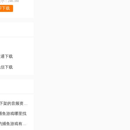
小：246.3M
即下载
联通下载
电信下载
猫耳fm被和谐的音频去哪听 猫耳fm下架的音频资源去哪听
捕鱼游戏哪里找
爆率最高的捕鱼游戏推荐 爆率最高的捕鱼游戏有哪些