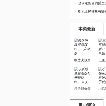
街机金蝉捕鱼有哪
本类最新
敢达决战最
三国
新版v7.1.0
通版
安卓版
v3.9
乐乐捕鱼最
小玛
新版打开即
正版
玩v3.15.0
v5.1
用户评论