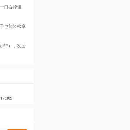
一口吞掉僵
子也能轻松享
尾草”），发掘
917df89