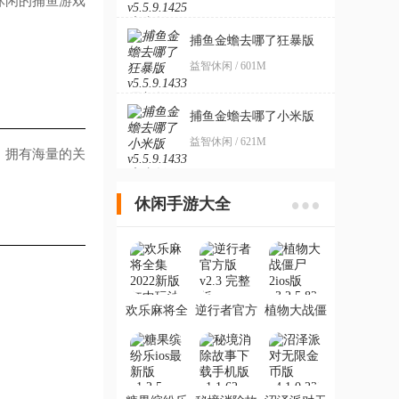
休闲的捕鱼游戏
捕鱼金蟾去哪了狂暴版
益智休闲 / 601M
捕鱼金蟾去哪了小米版
益智休闲 / 621M
，拥有海量的关
休闲手游大全
欢乐麻将全
逆行者官方
植物大战僵
集2022新版
版
尸2ios版
红中玩法