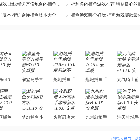
登录送炮台的捕鱼游戏 上线就送万倍炮台的捕鱼游戏
福利多的捕鱼游戏推荐 特别良心的
些版本 街机金蝉捕鱼版本大全
捕鱼游戏哪个好玩 捕鱼游戏哪款最
杀ol互
灌篮高手官
炮炮捕鱼千
炮炮捕鱼千
元气骑士前
官方版
方版手游
炮版
炮版
传手游最新
.0 安卓
v33.0.0 安
2026v3.15.0
v3.15.0 安
版v1.12.0
版
卓版
最新版本
卓版
安卓版
丽捕鱼
梦幻捕鱼小
火影忍者木
九州幻姬手
浩天神域手
最新版
玛丽官方版
叶高手手游
游最新版
游最新版
3.0 手
v5.10.10 安
最新版
v1.0.18 安
v1.0.1 安卓
已有
1
人参与，点