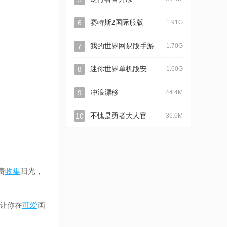
6
赛特斯2国际服版
1.91G
7
我的世界网易版手游
1.70G
迷你世界单机版安卓版
8
1.60G
9
冲浪漂移
44.4M
不愧是勇者大人官方版
10
36.6M
责
收集
阳光，
让你在
可爱
画