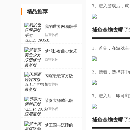
3、进入游戏后，
精品推荐
我的世界网易版手
捕鱼金蟾去哪了
游
益智休闲
1、首先，在游戏主
梦想协奏曲少女乐
团派对最新版
益智休闲
2、接着，选择其中的
闪耀暖暖官方版
益智休闲
3、进入后，即可
节奏大师腾讯版
益智休闲
捕鱼金蟾去哪了
梦王国与沉睡的