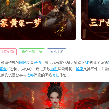
洪荒仙韵
角色扮演手游
国风手游
款颠覆传统的
国风
灵异
恐怖
手游，玩家将化身天师踏入
3D
构建的诡谲
苏鲁
式恐怖」为核心，通过开放
地图
探索邪祠、
解密
灵异事件，并融
造兼具沉浸叙事与
战略
深度的黑暗
修仙
体验。