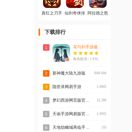
真红之刃手
仙剑奇侠传
阿拉德之怒
游官方版
3D回合官方
官方正版手
客户端
游
下载排行
花与剑手游最新版
1
角色扮演 / 1.93G
2
新神魔大陆九游版
686.6M
3
隐世录网易手游
1.88G
梦幻西游网页版官方版
4
11.3M
天谕手游网易版官方版
5
1.80G
天地劫幽城再临手游最新版
6
2G