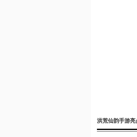
洪荒仙韵手游亮