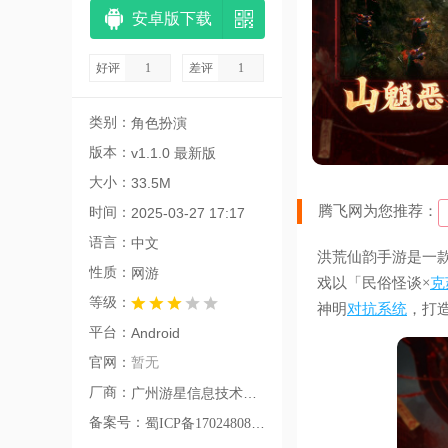
安卓版下载
好评
1
差评
1
类别：
角色扮演
版本：
v1.1.0 最新版
大小：
33.5M
腾飞网为您推荐：
时间：
2025-03-27 17:17
语言：
中文
洪荒仙韵手游是一
性质：
网游
戏以「民俗怪谈×
克
等级：
神明
对抗
系统
，打
平台：
Android
官网：
暂无
厂商：
广州游星信息技术有限公司
备案号：
蜀ICP备17024808号-12A