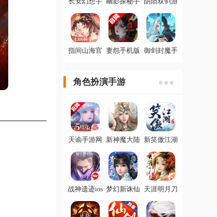
长安幻想手
幽影探秘手
阴阳双剑游
游最新版
游安卓版
戏官方版
指间山海官
妻怨手机版
御剑封魔手
方版
游官方版
角色扮演手游
天谕手游网
新神魔大陆
新笑傲江湖
易版官方版
九游版
手游IOS福
利版
战神遗迹ios
梦幻新诛仙
天涯明月刀
版
手游官方版
手游最新版