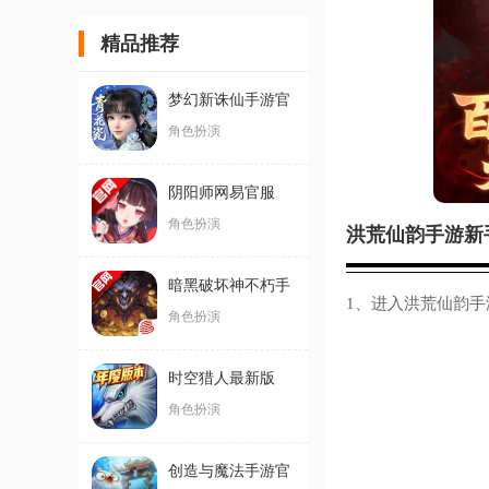
精品推荐
梦幻新诛仙手游官
方版
角色扮演
阴阳师网易官服
角色扮演
洪荒仙韵手游新
暗黑破坏神不朽手
1、进入洪荒仙韵
游官方版
角色扮演
时空猎人最新版
角色扮演
创造与魔法手游官