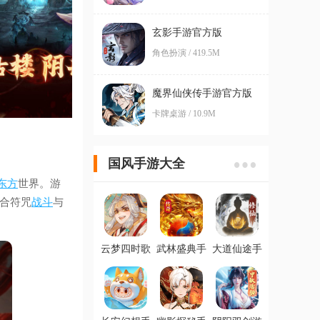
玄影手游官方版
角色扮演 / 419.5M
魔界仙侠传手游官方版
卡牌桌游 / 10.9M
国风手游大全
东方
世界。游
合符咒
战斗
与
云梦四时歌
武林盛典手
大道仙途手
手游官方版
游官方版
游最新版