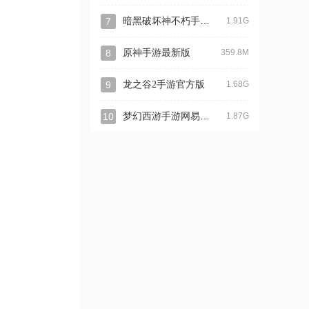
暗黑破坏神不朽手游官方版
7
1.91G
8
原神手游最新版
359.8M
9
龙之谷2手游官方版
1.68G
梦幻西游手游网易正版
10
1.87G