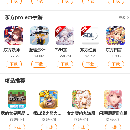
下载
下载
下载
下载
下载
东方project手游
更多
东方妖神录安卓版手游
魔理沙计划MarisaProject东方同人游戏
BVN东方整合模组版(芙兰的东方整合⑩)
东方红魔乡手机移植汉化版(東方紅魔郷)
东方归言录官方版
165.5M
34.8M
559.7M
94.7M
1.70G
下载
下载
下载
下载
下载
精品推荐
我的世界网易版手游
熊出没之熊大农场免费购买版手游
食之契约九游服
闪耀暖暖官方版
益智休闲
益智休闲
益智休闲
益智休闲
下载
下载
下载
下载