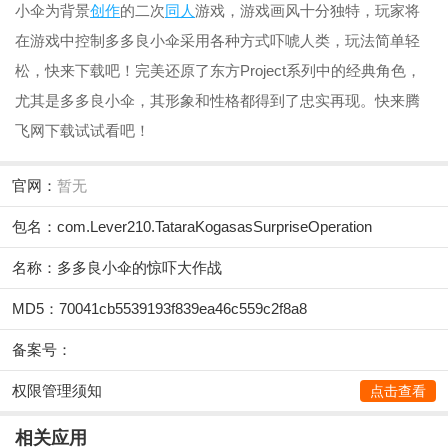
小伞为背景
创作
的二次
同人
游戏，游戏画风十分独特，玩家将
在游戏中控制多多良小伞采用各种方式吓唬人类，玩法简单轻
松，快来下载吧！完美还原了东方Project系列中的经典角色，
尤其是多多良小伞，其形象和性格都得到了忠实再现。快来腾
飞网下载试试看吧！
官网：
暂无
包名：com.Lever210.TataraKogasasSurpriseOperation
名称：多多良小伞的惊吓大作战
MD5：70041cb5539193f839ea46c559c2f8a8
备案号：
权限管理须知
点击查看
相关应用