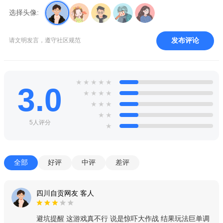
选择头像:
发布评论
请文明发言，遵守社区规范
★
★
★
★
★
3.0
★
★
★
★
★
★
★
★
★
5人评分
★
全部
好评
中评
差评
四川自贡网友 客人
避坑提醒 这游戏真不行 说是惊吓大作战 结果玩法巨单调