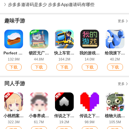
步多多邀请码是多少 步多多App邀请码有哪些
趣味手游
更多
Perfect Cream完美奶油官方版
锁匠无广告版
快上车官方版
我的游戏官方版
给我滚下去破解版
132.9M
44.8M
164.2M
14.0M
40.2M
下载
下载
下载
下载
下载
同人手游
更多
小桃档案手机版
小春养成记游戏手机版xiaochunGame
传说之下同人游戏Dusttale Sans安卓版Dusttale Sans Encounter Fight
传说之下猛烈之息(UndertaleLastBreath)
植物大战僵尸抽象版改版
322.3M
61.7M
19.2M
98.9M
105.5M