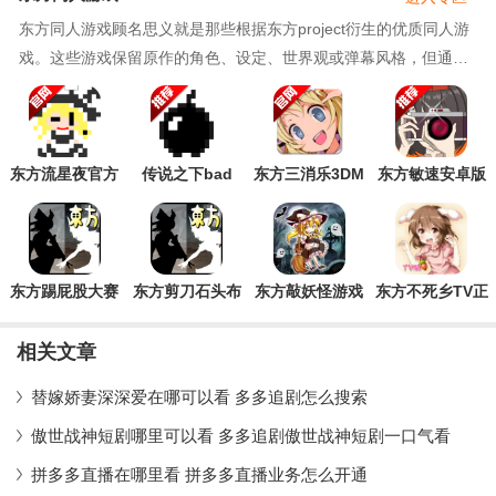
东方同人游戏顾名思义就是那些根据东方project衍生的优质同人游
戏。这些游戏保留原作的角色、设定、世界观或弹幕风格，但通常
加入原创剧情、系统或玩法。具有高度个性化和创
东方流星夜官方
传说之下bad
东方三消乐3DM
东方敏速安卓版
版
apple饭制版
汉化版游戏
东方踢屁股大赛
东方剪刀石头布
东方敲妖怪游戏
东方不死乡TV正
手机版
游戏手机版
手机版
式版
相关文章
替嫁娇妻深深爱在哪可以看 多多追剧怎么搜索
傲世战神短剧哪里可以看 多多追剧傲世战神短剧一口气看
拼多多直播在哪里看 拼多多直播业务怎么开通