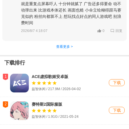
就是重复点屏幕吓人 十分钟就腻了 广告还多得要命 动不
动弹出来 比游戏本体还长 画面也糙 小伞立绘糊得跟马赛
克似的 粉丝向都算不上 想玩找点好点的同人游戏吧 别浪
费时间
回复
2026/8/7 4:18:07
0
查看更多 >
下载排行
1
ACE虚拟歌姬安卓版
下载
益智休闲 / 217.9M / 2026-04-02
2
赛特斯2国际服版
下载
益智休闲 / 1.91G / 2021-05-24