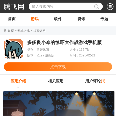
首页
游戏
软件
资讯
专题
首页
>
安卓游戏
>
益智休闲
多多良小伞的惊吓大作战游戏手机版
类别：益智休闲
大小：165.7M
版本：v1.2a 最新版
时间：2025-02-21
点击下载
应用介绍
相关应用
用户评论
(1)