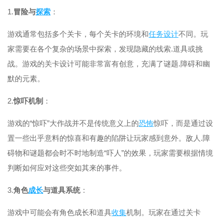
1.
冒险与
探索
：
游戏通常包括多个关卡，每个关卡的环境和
任务
设计
不同。玩
家需要在各个复杂的场景中探索，发现隐藏的线索.道具或挑
战。游戏的关卡设计可能非常富有创意，充满了谜题.障碍和幽
默的元素。
2.
惊吓机制
：
游戏的“惊吓”大作战并不是传统意义上的
恐怖
惊吓，而是通过设
置一些出乎意料的惊喜和有趣的陷阱让玩家感到意外。敌人.障
碍物和谜题都会时不时地制造“吓人”的效果，玩家需要根据情境
判断如何应对这些突如其来的事件。
3.
角色
成长
与道具系统
：
游戏中可能会有角色成长和道具
收集
机制。玩家在通过关卡