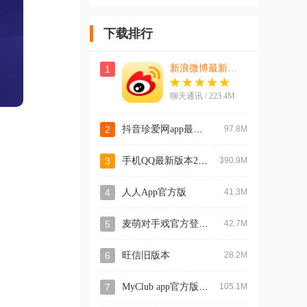
手机版
最新版
人交友平台
app
下载排行
新浪微博最新版本
1
聊天通讯 / 223.4M
抖音珍爱网app最新版
2
97.8M
手机QQ最新版本2026
3
390.9M
4
人人App官方版
41.3M
麦萌对手戏官方登录版
5
42.7M
6
旺信旧版本
28.2M
MyClub app官方版(喜马拉雅互动播客社区)
7
105.1M