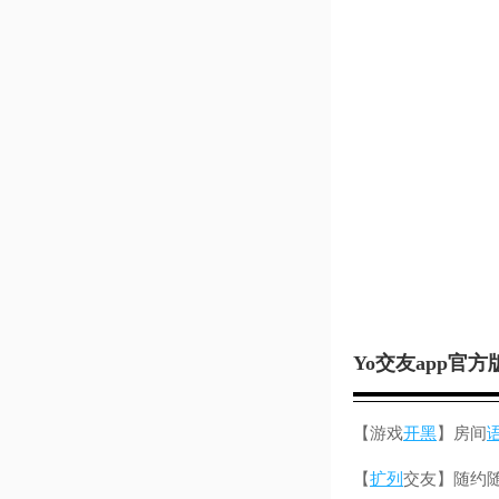
Yo交友app官
【游戏
开黑
】房间
【
扩列
交友】随约