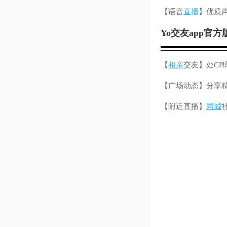
【语音
直播
】优质
Yo交友app官
【
相亲
交友】处CP
【广场动态】分享
【附近直播】
同城