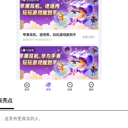
方版亮点
证，这里有更真实的人。