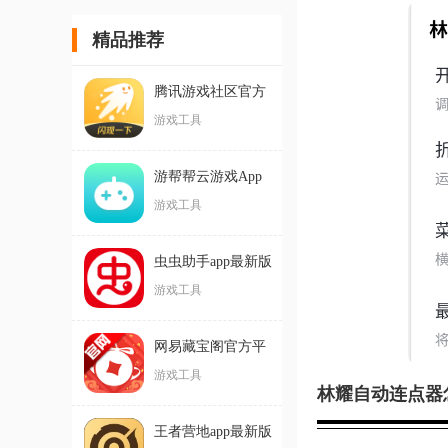
精品推荐
腾讯游戏社区官方
版(闪现一下)
游戏工具
游帮帮云游戏App
官方版
游戏工具
虫虫助手app最新版
游戏工具
网易藏宝阁官方平
台app
游戏工具
林耀自动连点器
王者营地app最新版