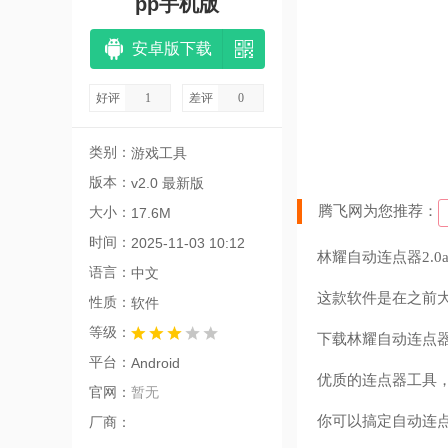
pp手机版
安卓版下载
好评
1
差评
0
类别：
游戏工具
版本：
v2.0 最新版
腾飞网为您推荐：
大小：
17.6M
时间：
2025-11-03 10:12
林耀自动连点器2.0
语言：
中文
这款软件是在之前
性质：
软件
等级：
下载林耀自动连点器2
平台：
Android
优质的连点器工具
官网：
暂无
你可以搞定自动连
厂商：