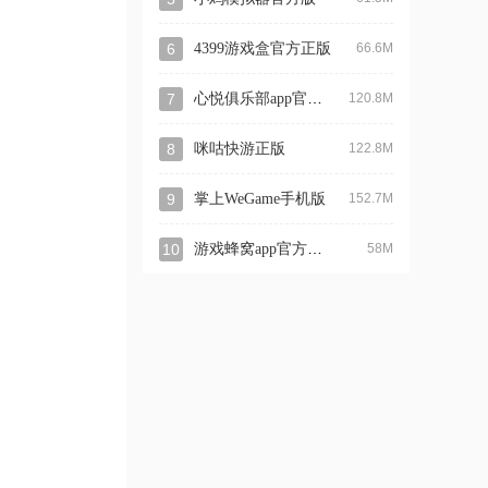
6
4399游戏盒官方正版
66.6M
心悦俱乐部app官方登录版
7
120.8M
8
咪咕快游正版
122.8M
9
掌上WeGame手机版
152.7M
游戏蜂窝app官方正版
10
58M