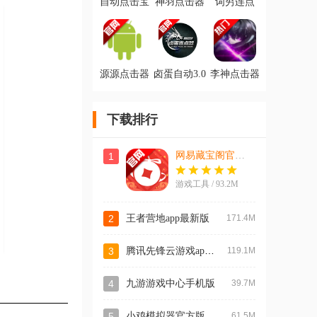
自动点击宝
神羽点击器
词穷连点
官方版
app手机版
2.0app手机
版
源源点击器
卤蛋自动3.0
李神点击器
3.0内有悬浮
增强速度app
过年版app手
窗app手机版
手机版
机版
下载排行
网易藏宝阁官方平台app
1
游戏工具 / 93.2M
2
王者营地app最新版
171.4M
腾讯先锋云游戏app官方版(原腾讯先游)
3
119.1M
4
九游游戏中心手机版
39.7M
5
小鸡模拟器官方版
61.5M