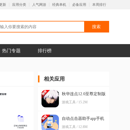
更新
应用分类
人气网游
经典单机
必备应用
本周排行
热门专题
排行榜
相关应用
秋华连点12.0至尊定制版
app
游戏工具 / 15.2M
自动点击器助手app手机
版
游戏工具 / 12.8M