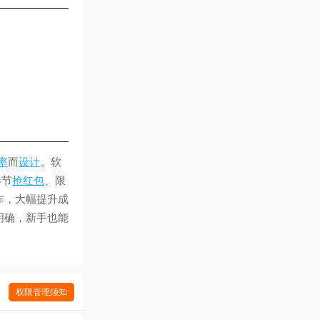
率
而
设计
。软
春节
抢红包
、限
作，大幅提升成
明确，新手也能
权限管理须知