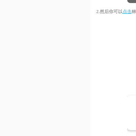
2.然后你可以
点击
林