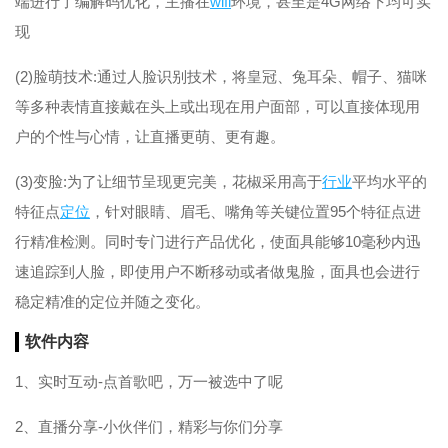
端进行了编解码优化，主播在
wifi
环境，甚至是4G网络下均可实
现
(2)脸萌技术:通过人脸识别技术，将皇冠、兔耳朵、帽子、猫咪
等多种表情直接戴在头上或出现在用户面部，可以直接体现用
户的个性与心情，让直播更萌、更有趣。
(3)变脸:为了让细节呈现更完美，花椒采用高于
行业
平均水平的
特征点
定位
，针对眼睛、眉毛、嘴角等关键位置95个特征点进
行精准检测。同时专门进行产品优化，使面具能够10毫秒内迅
速追踪到人脸，即使用户不断移动或者做鬼脸，面具也会进行
稳定精准的定位并随之变化。
软件内容
1、实时互动-点首歌吧，万一被选中了呢
2、直播分享-小伙伴们，精彩与你们分享