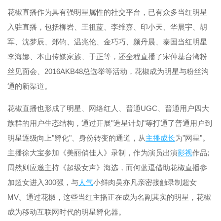
花椒直播作为具有强明星属性的社交平台，已有众多当红明星
入驻直播，包括柳岩、王祖蓝、李维嘉、印小天、华晨宇、胡
军、沈梦辰、郑钧、温兆伦、金巧巧、颜丹晨、泰国当红明星
李海娜、本山传媒家族、于正等，还全程直播了宋仲基台湾粉
丝见面会、2016AKB48总选举等活动，花椒成为明星与粉丝沟
通的新渠道。
花椒直播也形成了明星、网络红人、普通UGC、普通用户四大
族群的用户生态结构，通过开展"造星计划"等打通了普通用户到
明星逐级向上"孵化"、身份转变的通道，从
主播
成长
为"网星"。
主播徐大宝参加《美丽俏佳人》录制，作为演员出演
影视
作品;
周然则应邀主持《超级女声》海选，而何蓝逗借助花椒直播参
加超女进入300强，与
人气
小鲜肉吴亦凡亲密接触录制超女
MV。通过花椒，这些当红主播正在成为名副其实的明星，花椒
成为移动互联网时代的明星孵化器。