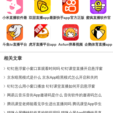
小米直播软件最
双甜直播app最新
快手app官方正版
蜜疯直播软件官
新版(改名为白金
版
2026
方版
秀)
斗鱼tv直播平台
虎牙直播平台app
Acfun弹幕视频
企鹅体育直播app
最新版
网直播平台最新
下载官方版
版
相关文章
钉钉悬浮窗小窗口算观看时间吗 钉钉课堂直播开启悬浮窗
京东暗黑模式是什么 京东App暗黑模式怎么开启和关闭
钉钉怎么用小窗口播放 钉钉课堂直播如何开启悬浮窗
网易云音乐音街App邀请码是什么 音街软件的邀请码怎么
腾讯课堂老师能看见学生进出直播间吗 腾讯课堂App学生
猫咪小屋赚钱软件真的能提现吗 猫咪小屋App能赚钱是真