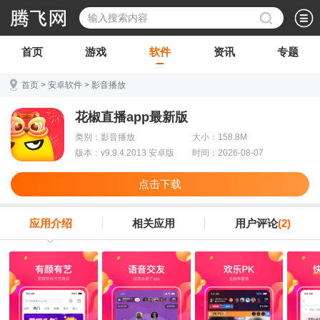
首页
游戏
软件
资讯
专题
首页
>
安卓软件
>
影音播放
花椒直播app最新版
类别：影音播放
大小：158.8M
版本：v9.9.4.2013 安卓版
时间：2026-08-07
点击下载
应用介绍
相关应用
用户评论
(2)