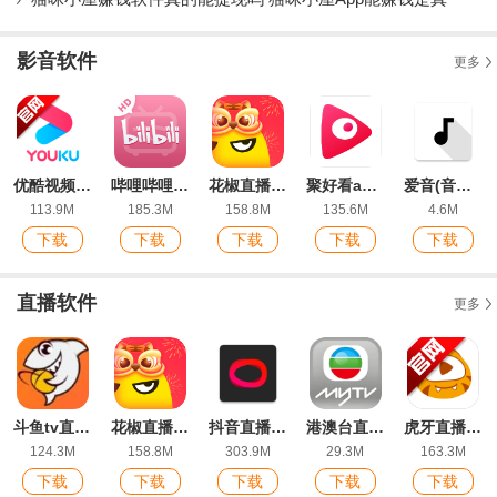
影音软件
更多
优酷视频app最新版本
哔哩哔哩HD版官方版
花椒直播app最新版
聚好看app最新版
爱音(音乐歌单)app官方版
113.9M
185.3M
158.8M
135.6M
4.6M
下载
下载
下载
下载
下载
直播软件
更多
斗鱼tv直播平台最新版
花椒直播app最新版
抖音直播伴侣手机版
港澳台直播PRO最新版本
虎牙直播平台app
124.3M
158.8M
303.9M
29.3M
163.3M
下载
下载
下载
下载
下载