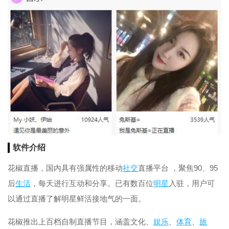
软件介绍
花椒直播，国内具有强属性的移动
社交
直播平台 ，聚焦90、95
后
生活
，每天进行互动和分享。已有数百位
明星
入驻，用户可
以通过直播了解明星鲜活接地气的一面。
花椒推出上百档自制直播节目，涵盖文化、
娱乐
、
体育
、
旅