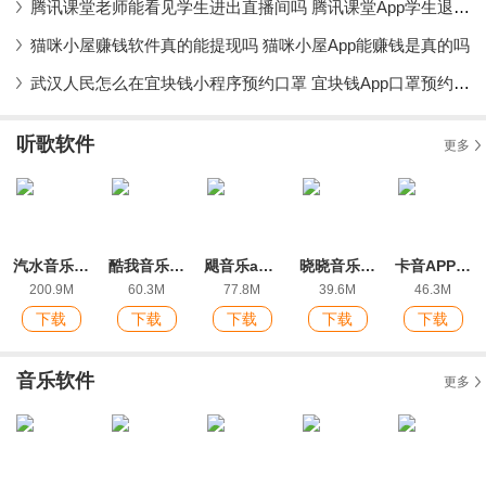
腾讯课堂老师能看见学生进出直播间吗 腾讯课堂App学生退出课堂会被发现吗
猫咪小屋赚钱软件真的能提现吗 猫咪小屋App能赚钱是真的吗
武汉人民怎么在宜块钱小程序预约口罩 宜块钱App口罩预约流程详解
听歌软件
更多
汽水音乐app苹果版
酷我音乐官方最新版
飓音乐app手机版
晓晓音乐库app手机版
卡音APP官方版
200.9M
60.3M
77.8M
39.6M
46.3M
下载
下载
下载
下载
下载
音乐软件
更多