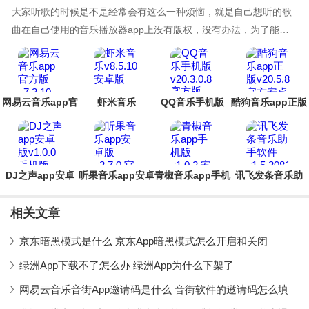
大家听歌的时候是不是经常会有这么一种烦恼，就是自己想听的歌
曲在自己使用的音乐播放器app上没有版权，没有办法，为了能够
听到这首歌，你得下载另一个app，这样一来，说不定你的手机里
就有好几个听歌软件了，那么就有小伙伴问了，有没有全网搜索的
听歌软件呢？曲库全一点，音乐多一点等等，为了解决大家这个烦
恼，小编今天就为大家带来全
网易云音乐app官
虾米音乐
QQ音乐手机版
酷狗音乐app正版
方版
DJ之声app安卓
听果音乐app安卓
青椒音乐app手机
讯飞发条音乐助
版
版
版
手软件
相关文章
京东暗黑模式是什么 京东App暗黑模式怎么开启和关闭
绿洲App下载不了怎么办 绿洲App为什么下架了
网易云音乐音街App邀请码是什么 音街软件的邀请码怎么填