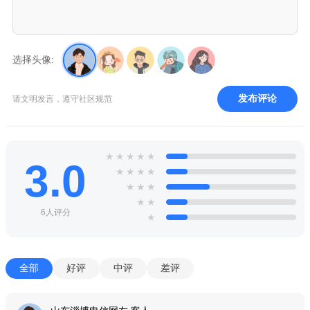
选择头像:
发布评论
请文明发言，遵守社区规范
★
★
★
★
★
3.0
★
★
★
★
★
★
★
★
★
6人评分
★
全部
好评
中评
差评