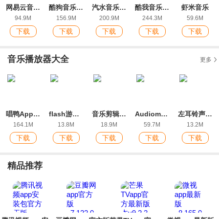
网易云音乐app官方版
酷狗音乐app正版
汽水音乐app苹果版
酷我音乐ios版
虾米音乐
94.9M
156.9M
200.9M
244.3M
59.6M
下载
下载
下载
下载
下载
音乐播放器大全
更多
唱鸭App(弹唱神器)安卓版
flash游戏播放器高级版1.1(新Flash游戏播放器)
音乐剪辑大师官方版
Audiomack官方版
左耳铃声官方版
164.1M
13.8M
18.9M
59.7M
13.2M
下载
下载
下载
下载
下载
精品推荐