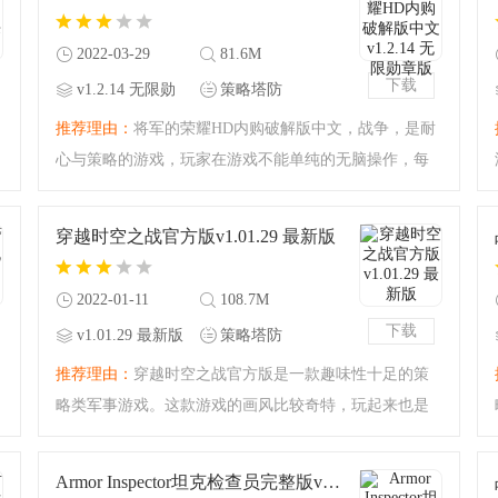
一下无耻政客的快感
2022-03-29
81.6M
下载
v1.2.14 无限勋
策略塔防
章版
推荐理由：
将军的荣耀HD内购破解版中文，战争，是耐
心与策略的游戏，玩家在游戏不能单纯的无脑操作，每
一步都像在下棋一样，需要细思斟酌，指挥一支军队，
你的每一步都关系到军队能否胜利，能否完美的战胜敌
穿越时空之战官方版v1.01.29 最新版
人，想要挑战自己的
2022-01-11
108.7M
下载
v1.01.29 最新版
策略塔防
推荐理由：
穿越时空之战官方版是一款趣味性十足的策
略类军事游戏。这款游戏的画风比较奇特，玩起来也是
很有意思，你可以布阵你的角色进行挑战！超好玩的军
事游戏等你来体验，布阵进行对决，打败你的对手！超
Armor Inspector坦克检查员完整版v3.8.6 最新版