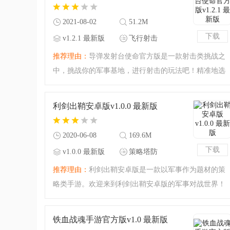
斗单位，轻松地取下
2021-08-02
51.2M
下载
v1.2.1 最新版
飞行射击
推荐理由：
导弹发射台使命官方版是一款射击类挑战之
中，挑战你的军事基地，进行射击的玩法吧！精准地选
择你的目的地，尽情地去炮轰吧！超真实的导弹军事游
戏，尽情享受一番吧！军事迷不能错过的优质游戏，发
利剑出鞘安卓版v1.0.0 最新版
射炮弹，超真实的导
2020-06-08
169.6M
下载
v1.0.0 最新版
策略塔防
推荐理由：
利剑出鞘安卓版是一款以军事作为题材的策
略类手游。欢迎来到利剑出鞘安卓版的军事对战世界！
布阵你的队伍，开始你的征伐，努力将自己的领土扩张
到最大吧！想要取得胜利，那就需要足够强大的战略思
铁血战魂手游官方版v1.0 最新版
考能力以及策略对战