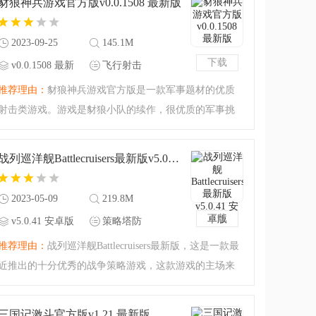
豺狼神兵游戏官方版v0.0.1508 最新版
载吧！
2023-09-25
145.1M
下载
v0.0.1508 最新
飞行射击
版
推荐理由：
豺狼神兵游戏官方版是一款军事题材的优质
射击类游戏。游戏是豺狼小队的续作，很优质的军事挑
战游戏等你来享受，化身精英士兵开始战斗如何？今天
腾飞小准备的这款豺狼神兵游戏官方版虽然风格是像素
战列巡洋舰Battlecruisers最新版v5.0.41 安卓版
风格的游戏，但是玩
2023-05-09
219.8M
下载
v5.0.41 安卓版
策略塔防
推荐理由：
战列巡洋舰Battlecruisers最新版，这是一款最
近推出的十分优秀的战争策略游戏，这款游戏的主场来
到了少见的海量军舰上，玩家能够通过装备巡洋舰，布
置军舰排列来与地方进行战斗，游戏十分你将就策略性
三国记激斗官方版v1.21 最新版