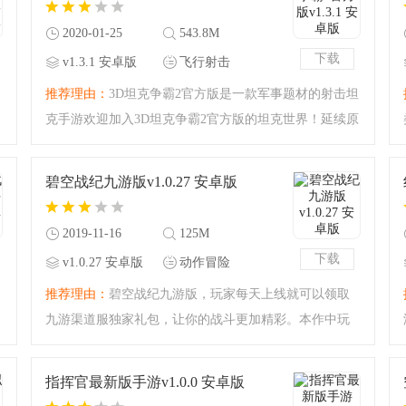
2020-01-25
543.8M
下载
v1.3.1 安卓版
飞行射击
推荐理由：
3D坦克争霸2官方版是一款军事题材的射击坦
克手游欢迎加入3D坦克争霸2官方版的坦克世界！延续原
作的战斗玩法，加入了更多的坦克型号以及对战模式，
让你畅享坦克对战的魅力！你还在等什么呢？快来下载
碧空战纪九游版v1.0.27 安卓版
3D坦克争霸2官方版
2019-11-16
125M
下载
v1.0.27 安卓版
动作冒险
推荐理由：
碧空战纪九游版，玩家每天上线就可以领取
九游渠道服独家礼包，让你的战斗更加精彩。本作中玩
家将驾驶各种酷炫机甲，与敌人较开激烈的较量。多样
的技能，华丽的特效，搭配无锁定的视角，带来超级爽
指挥官最新版手游v1.0.0 安卓版
快的战斗体验。