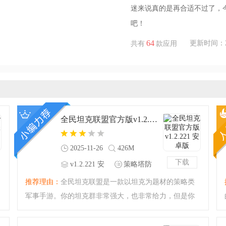
迷来说真的是再合适不过了，
吧！
64
更新时间：2025
共有
款应用
全民坦克联盟官方版v1.2.221 安卓版
2025-11-26
426M
下载
v1.2.221 安
策略塔防
卓版
推荐理由：
全民坦克联盟是一款以坦克为题材的策略类
军事手游。你的坦克群非常强大，也非常给力，但是你
需要合理地进行坦克的编排与布阵，在战场上用最少的
坦克发挥出最大的作用，尝试着为你的胜利进行布局