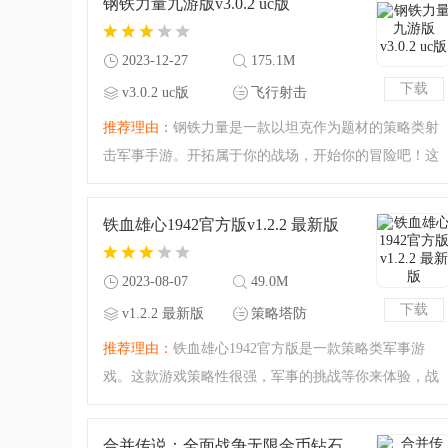
钢铁力量九游版v3.0.2 uc版
的，无论你是军事迷还
2023-12-27
175.1M
下载
v3.0.2 uc版
飞行射击
推荐理由：
钢铁力量是一款以坦克作为题材的策略类射
击军事手游。开拓属于你的战场，开始你的冒险吧！这
是一个无情的战场，也是一个激烈而又燃烧的战场，运
用你强大的战略头脑来打下这片战场吧！各种军事策略
铁血雄心1942官方版v1.2.2 最新版
的玩法，你可以在这
2023-08-07
49.0M
下载
v1.2.2 最新版
策略塔防
推荐理由：
铁血雄心1942官方版是一款策略类军事游
戏。这款游戏策略性很强，军事的挑战等你来体验，战
争的游戏十分硬核，你可以来体验这款策略军事之战的
游戏！今天腾飞小编准备的还是最新的版本，全新的军
合并传说：全面战争无限金币钻石版v1.0.0 最新版