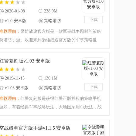
2020-01-08
238.9M
下载
v1.0 安卓版
策略塔防
推荐理由：
枭雄战途官方版是一款军事战争题材的策略
类塔防手游。欢迎来到枭雄战途官方版的军事策略世
界！在这里，这些战斗单位可能看起来都憨憨的，呆呆
的，但是它们的战斗能力绝对是数一数二的。双向塔
红警复刻版v1.03 安卓版
防，趣味竞技，看看谁的
2019-11-15
130.1M
下载
v1.03 安卓版
策略塔防
推荐理由：
红警复刻版是获得红警正版授权的策略手机
游戏，有着经典军事战略玩法，大地图采用slg玩法，战
役可以进行rts，天上地下有着更多的精彩，游戏复刻了
所有的武器装备，场景元素，玩起来非常值得回味。
空战黎明官方版手游v1.1.5 安卓版