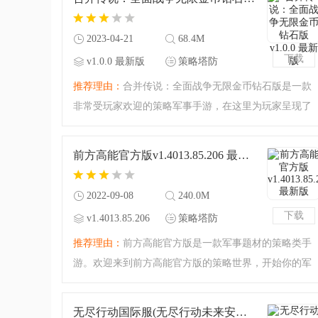
事游戏内容来袭，下载
2023-04-21
68.4M
下载
v1.0.0 最新版
策略塔防
推荐理由：
合并传说：全面战争无限金币钻石版是一款
非常受玩家欢迎的策略军事手游，在这里为玩家呈现了
全新不一样的塔防作战玩法，培养自己的军队和其它国
家对抗，破解版让你可以畅快体验，快来下载试试吧！
前方高能官方版v1.4013.85.206 最新版
2022-09-08
240.0M
下载
v1.4013.85.206
策略塔防
最新版
推荐理由：
前方高能官方版是一款军事题材的策略类手
游。欢迎来到前方高能官方版的策略世界，开始你的军
事布局，一起对强大的敌人发起挑战吧！与漫威系列联
动，你甚至可以在这里看见那些你所熟知的超级英雄人
无尽行动国际服(无尽行动未来安装器)Infinity Opsv1.12.1 国际版