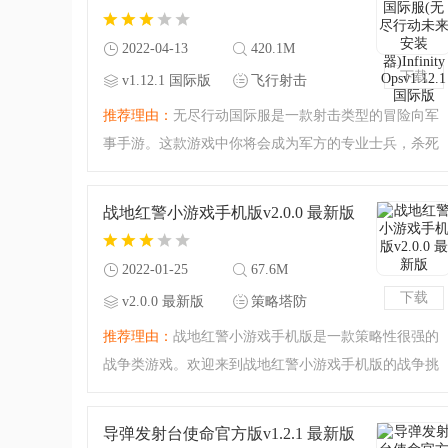
物！如果你对自己的
2022-04-13
420.1M
下载
v1.12.1 国际版
飞行射击
推荐理由：
无尽行动国际服是一款射击类型的冒险向军
事手游。这款游戏中你将会成为军方的专业士兵，杀死
敌人，击破敌军阵营并且夺得战场的掌控权就是你需要
完成的任务！超真实的军事行动冒险，超给力的狙击射
战地红警小游戏手机版v2.0.0 最新版
击行动，带你享受最
2022-01-25
67.6M
下载
v2.0.0 最新版
策略塔防
推荐理由：
战地红警小游戏手机版是一款策略性很强的
战争类游戏。欢迎来到战地红警小游戏手机版的战争挑
战之中，全新的策略之战等你来体验，你可以布阵你的
军事战略阵型，对你的敌人发起进攻，实时掌控你的战
导弹发射台使命官方版v1.2.1 最新版