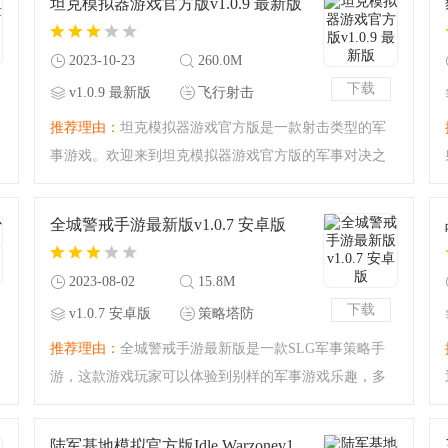
坦克模拟器游戏官方版v1.0.9 最新版
快来下载吧！
2023-10-23
260.0M
下载
v1.0.9 最新版
飞行射击
推荐理由：
坦克模拟器游戏官方版是一款射击类型的军
事游戏。欢迎来到坦克模拟器游戏官方版的军事对决之
中，你可以驾驶你的坦克进行超痛快的轰炸与破坏！今
天腾飞小编带来的是最新的官方版本，你可以享受到痛
全城警戒手游最新版v1.0.7 安卓版
快无比的射击玩法，
2023-08-02
15.8M
下载
v1.0.7 安卓版
策略塔防
推荐理由：
全城警戒手游最新版是一款SLG军事策略手
游，这款游戏玩家可以体验到别样的军事游戏乐趣，多
种游戏玩法，趣味性十足的游戏模式，让玩家可以轻松
无忧的畅玩，是您掌上军事策略游戏的首选，还在等什
陆军基地模拟官方版Idle Warzonev1.6.0 最新版