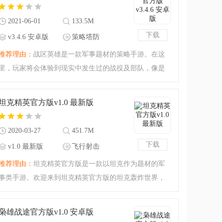
略，谋略或许是更为重
2021-06-01
133.5M
下载
v3.4.6 安卓版
策略塔防
推荐理由：
战区英雄是一款军事题材的策略手游。在这
里，玩家将会体验到现实中发生过的战役及部队，像是
穿越回历史一般新奇。你想要当战场的主宰吗？你想要
当发号施令的司令官吗？你想要感受热血沸腾的激情
坦克精英官方版v1.0 最新版
吗？战区英雄，等你大
2020-03-27
451.7M
下载
v1.0 最新版
飞行射击
推荐理由：
坦克精英官方版是一款以坦克作为题材的军
事类手游。欢迎来到坦克精英官方版的坦克轰炸世界，
开始驾驶你的坦克，对敌方进行轰炸吧！第三人称视角
的射击类游戏，让你清楚地了解敌人的动向以及需要开
枭雄战途官方版v1.0 安卓版
炮的方向，精准以及