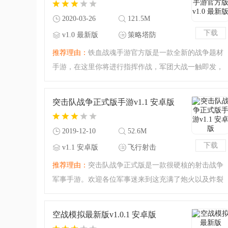
2020-03-26
121.5M
下载
v1.0 最新版
策略塔防
推荐理由：
铁血战魂手游官方版是一款全新的战争题材
手游，在这里你将进行指挥作战，军团大战一触即发，
八大兵种以弱克强，战场上瞬息万变，想要取得胜利必
须团结所有士兵的力量，还原真实烽火战场，感兴趣的
突击队战争正式版手游v1.1 安卓版
小伙伴快来下载体验
2019-12-10
52.6M
下载
v1.1 安卓版
飞行射击
推荐理由：
突击队战争正式版是一款很硬核的射击战争
军事手游。欢迎各位军事迷来到这充满了炮火以及炸裂
的射击战场！想享受这种紧张刺激的氛围吗？想体验非
常酸爽的射击吗？想感受军事与战争的魅力吗？来吧，
空战模拟最新版v1.0.1 安卓版
这是一个极其刺激的