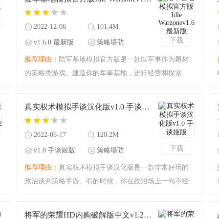
么，快来下载吧！
2022-12-06
101.4M
下载
v1.6.0 最新版
策略塔防
推荐理由：
陆军基地模拟官方版是一款以军事作为题材
的策略类游戏。建造你的军事基地，进行经营和探索
吧！经营的策略将会影响你的基地的强弱，今天腾飞小
编准备了全新的版本，全新的军事策略游戏等你来享
真实权术模拟手谈汉化版v1.0 手谈姬版
受，你准备好了吗？尽情
2022-06-17
120.2M
下载
v1.0 手谈姬版
策略塔防
推荐理由：
真实权术模拟手谈汉化版是一款非常好玩的
政治谈判策略手游。有的时候，你在政治场上一句不经
意的话就可以引发非常多的变化！你的话术将会决定你
的政治斗争是否胜利，完全汉化的最新版本，一起体验
将军的荣耀HD内购破解版中文v1.2.14 无限勋章版