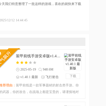
今天我们特意整理了一批这样的游戏，喜欢的就快来下载
/12/12 14:44:45
装甲前线手游安卓版v1.40.1 最新版
2025-05-19
948.6M
下载
v1.40.1 最新
飞行射击
版
推荐理由：
装甲前线是一款军事题材的射击类手游。你
的武器，你的攻击，在战场上都是宝贵的，请谨慎地对
待！装甲前线九游版会告诉你什么叫做战场的残酷与惨
烈，随时有可能击穿你的打炮，漫天的枪林弹雨，如果