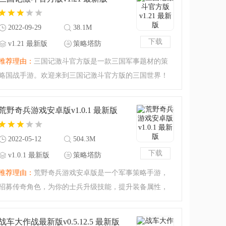
与战术性，喜欢
2022-09-29
38.1M
下载
v1.21 最新版
策略塔防
推荐理由：
三国记激斗官方版是一款三国军事题材的策
略国战手游。欢迎来到三国记激斗官方版的三国世界！
三国乱战，策略之战，就在此刻！三国多名武将汇聚于
此，更有充满策略玩法的模式，不仅仅能享受战争对抗
荒野奇兵游戏安卓版v1.0.1 最新版
的乐趣，更是能享受
2022-05-12
504.3M
下载
v1.0.1 最新版
策略塔防
推荐理由：
荒野奇兵游戏安卓版是一个军事策略手游，
招募传奇角色，为你的士兵升级技能，提升装备属性，
建造基地，合成升级抵御强敌，合理的战略部署，赢下
你的每一场战争，卡通可爱画风，玩起来非常休闲，登
战车大作战最新版v0.5.12.5 最新版