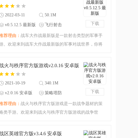
录即送精彩好礼，喜
2022-03-11
50.1M
下载
v0.5.12.5 最新版
飞行射击
推荐理由：
战车大作战最新版是一款射击类型的军事手
游。欢迎来到战车大作战最新版的军事对战世界，你将
会开着强大的战车对所有的敌人进行碾压和炮轰！极简
的画风却有着非常趣味的玩法，你可以无止尽地改造你
战火与秩序官方版游戏v2.0.16 安卓版
的专属战车，从移动
2021-10-19
340.1M
下载
v2.0.16 安卓版
策略塔防
推荐理由：
战火与秩序官方版游戏是一款战争题材的策
略类手游。欢迎来到战火与秩序官方版游戏的战争世
界，在这里感受战火与热血吧！当然了，并不是那种无
脑收割，一刀999暴击的战争哦。战争讲究的是实力与谋
战区英雄官方版v3.4.6 安卓版