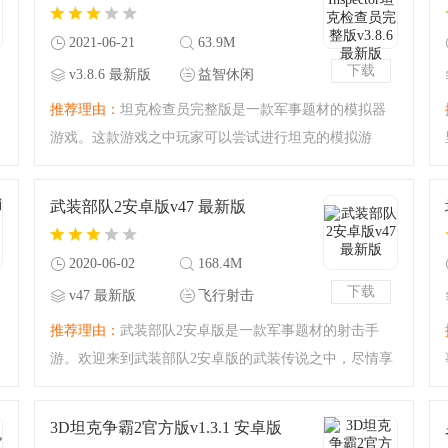
好玩的阵列策略玩法
2021-06-21
63.9M
下载
v3.8.6 最新版
益智休闲
推荐理由：
坦克检查员完整版是一款军事题材的模拟器
游戏。这款游戏之中玩家可以尝试进行坦克的模拟游
戏，你可以通过对坦克内部零件的检测来获得趣味的游
戏体验哦！完整版之中你可以体验完整的官方游戏内
武装部队2安卓版v47 最新版
容，军事迷绝对不能错过
2020-06-02
168.4M
下载
v47 最新版
飞行射击
推荐理由：
武装部队2安卓版是一款军事题材的射击手
游。欢迎来到武装部队2安卓版的武装传说之中，尽情享
受杀戮与射击的快感吧！特种行动小组的军事行动，狙
杀敌人一定要快速而且准确，在生死一线的战场上失误
3D坦克争霸2官方版v1.3.1 安卓版
是绝对不能被允许的