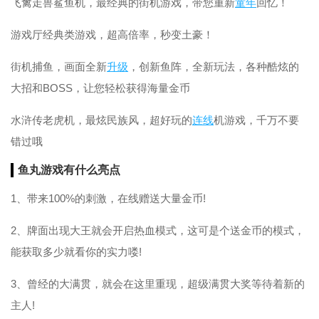
飞禽走兽鲨鱼机，最经典的街机游戏，带您重新
童年
回忆！
游戏厅经典类游戏，超高倍率，秒变土豪！
街机捕鱼，画面全新
升级
，创新鱼阵，全新玩法，各种酷炫的
大招和BOSS，让您轻松获得海量金币
水浒传老虎机，最炫民族风，超好玩的
连线
机游戏，千万不要
错过哦
鱼丸游戏有什么亮点
1、带来100%的刺激，在线赠送大量金币!
2、牌面出现大王就会开启热血模式，这可是个送金币的模式，
能获取多少就看你的实力喽!
3、曾经的大满贯，就会在这里重现，超级满贯大奖等待着新的
主人!