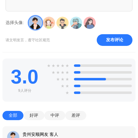
选择头像:
发布评论
请文明发言，遵守社区规范
★
★
★
★
★
3.0
★
★
★
★
★
★
★
★
★
9人评分
★
全部
好评
中评
差评
贵州安顺网友 客人