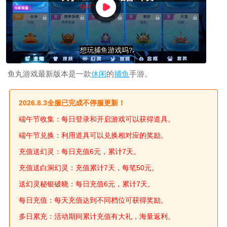
鱼丸游戏最新版本是一款
休闲
的
捕鱼
手游。
2026.8.3全服已完成不停服更新！
端午节收集：每日登录和开启游戏可以获得道具。
端午节兑换：利用道具可以兑换相对应的奖励。
充值送幻灵：每日充值6元，累计7天。
充值送白洞幻灵：充值累计7天，每笔50元。
送幻灵秘银破晓：每日充值6元，累计7天。
每日充值：每天充值达到不同档位可获得奖励。
多日累充：活动期间累计充值有大礼，海量返利。