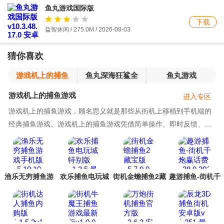
鱼丸游戏国际版
下载
益智休闲 / 275.0M /
2026-08-03
猜你喜欢
游戏机上的捕鱼
鱼丸深海狂鲨全
鱼丸游戏
游戏
部版本
游戏机上的捕鱼游戏
进入专区
游戏机上的捕鱼游戏，顾名思义就是那些从街机上移植到手机端的
经典捕鱼游戏。游戏机上的捕鱼游戏凭借简单操作、即时反馈、多
人互动、丰富奖励四大核心优势，成为游戏厅长盛
渔乐无穷捕鱼游
欢乐捕鱼电玩城
街机金蟾捕鱼2藏
趣游捕鱼-街机千
戏手机版
特别版
宝版
炮赢话费