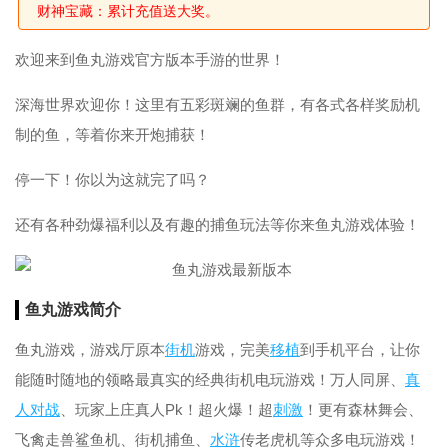
财神宝藏：累计充值送大奖。
欢迎来到鱼丸游戏官方版本手游的世界！
深海世界欢迎你！这里有五彩斑斓的鱼群，有各式各样奖励机
制的鱼，等着你来开炮捕获！
停一下！你以为这就完了吗？
还有各种劲爆福利以及有趣的捕鱼玩法等你来鱼丸游戏体验！
鱼丸游戏简介
鱼丸游戏，游戏厅原本
街机
游戏，完美
移植
到手机平台，让你
能随时随地的领略最真实的经典街机电玩游戏！万人同屏、
真
人
对战
、玩家上庄真人Pk！超火爆！超
刺激
！更有森林舞会、
飞禽走兽鲨鱼机、街机捕鱼、
水浒
传老虎机等众多电玩游戏！