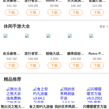
欢乐麻将全集2022新版红中玩法
逆行者官方版
Retro Puzzle KingIOS端游戏
天天黑洞最新IOS版
雷霆打鱼官方IOS版手游
542.1M
199.4M
90.9M
186.2M
110.3M
下载
下载
下载
下载
下载
休闲手游大全
更多
欢乐麻将全集2022新版红中玩法
逆行者官方版
植物大战僵尸2ios版
糖果缤纷乐ios最新版
Retro Puzzle KingIOS端游戏
542.1M
199.4M
2.20G
249.2M
90.9M
下载
下载
下载
下载
下载
精品推荐
熊出没之熊大农场免费购买版手游
食之契约九游服
我的世界网易版手游
闪耀暖暖官方版