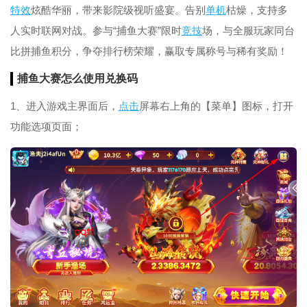
特效
炫酷华丽，带来影院级视听盛宴。告别
单机
枯燥，支持多
人实时联网对战。参与“捕鱼大赛”限时
竞技
场，与全服玩家同台
比拼捕鱼积分，争夺排行榜荣耀，赢取专属称号与稀有奖励！
捕鱼大赛怎么使用兑换码
1、进入游戏主界面后，
点击
屏幕右上角的【菜单】图标，打开
功能选项页面；