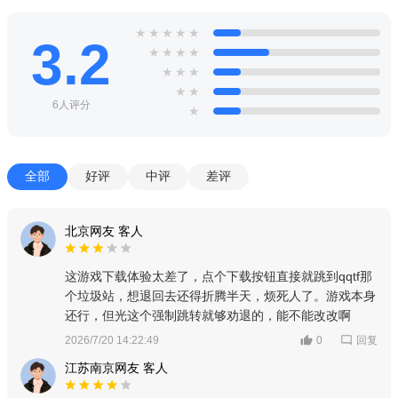
★
★
★
★
★
3.2
★
★
★
★
★
★
★
★
★
6人评分
★
全部
好评
中评
差评
北京网友 客人
这游戏下载体验太差了，点个下载按钮直接就跳到qqtf那
个垃圾站，想退回去还得折腾半天，烦死人了。游戏本身
还行，但光这个强制跳转就够劝退的，能不能改改啊
回复
2026/7/20 14:22:49
0
江苏南京网友 客人