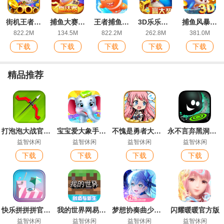
街机王者捕鱼最新版本
捕鱼大赛手机版新大厅
王者捕鱼稳定版
3D乐乐捕鱼小游戏官方版
捕鱼风暴3D版本
822.2M
134.5M
822.2M
262.8M
381.0M
下载
下载
下载
下载
下载
精品推荐
打泡泡大战官方正版
宝宝爱大象手游官方版
不愧是勇者大人官方版
永不言弃黑洞手游官方版
益智休闲
益智休闲
益智休闲
益智休闲
下载
下载
下载
下载
快乐拼拼拼官方版手游
我的世界网易版手游
梦想协奏曲少女乐团派对最新版
闪耀暖暖官方版
益智休闲
益智休闲
益智休闲
益智休闲