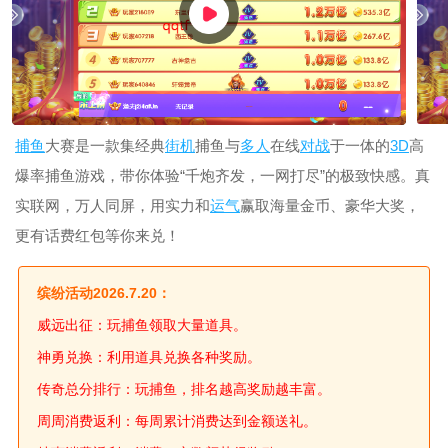
捕鱼
大赛是一款集经典
街机
捕鱼与
多人
在线
对战
于一体的
3D
高
爆率捕鱼游戏，带你体验“千炮齐发，一网打尽”的极致快感。真
实联网，万人同屏，用实力和
运气
赢取海量金币、豪华大奖，
更有话费红包等你来兑！
缤纷活动2026.7.20：
威远出征：玩捕鱼领取大量道具。
神勇兑换：利用道具兑换各种奖励。
传奇总分排行：玩捕鱼，排名越高奖励越丰富。
周周消费返利：每周累计消费达到金额送礼。