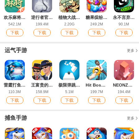
欢乐麻将全集2022新版红中玩法
逆行者官方版
植物大战僵尸2ios版
糖果缤纷乐ios最新版
永不言弃黑洞手游官方版
542.1M
199.4M
2.20G
249.2M
90.1M
下载
下载
下载
下载
下载
运气手游
更多
雷霆打鱼官方IOS版手游
王富贵的垃圾站最新ios版
极限弹跳官方IOS版
Hit Boss 3D手游最新IOS版
NEONZA最新ios版
110.3M
158.9M
5.1M
199.7M
194.4M
下载
下载
下载
下载
下载
捕鱼手游
更多