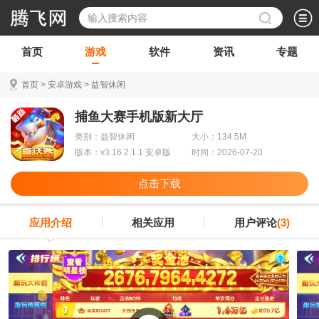
首页
游戏
软件
资讯
专题
首页
>
安卓游戏
>
益智休闲
捕鱼大赛手机版新大厅
类别：益智休闲
大小：134.5M
版本：v3.16.2.1.1 安卓版
时间：2026-07-20
点击下载
应用介绍
相关应用
用户评论
(3)