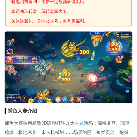
特惠消费返利：消费一定数额获得奖励。
幸运魂珠转盘：玩转盘赢大奖。
关注送豪礼：关注公众号，每月领福利。
捕鱼大赛介绍
捕鱼大赛采用精致3D建模打造九大
主题
渔场：深海龙宫、珊瑚
秘境、极地冰川、未来机械城……场景绚丽，鱼类灵动，炮弹