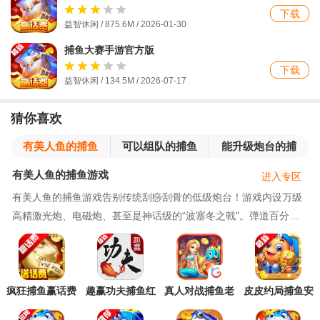
下载
益智休闲 / 875.6M / 2026-01-30
捕鱼大赛手游官方版
下载
益智休闲 / 134.5M / 2026-07-17
猜你喜欢
有美人鱼的捕鱼
可以组队的捕鱼
能升级炮台的捕
游戏
游戏
鱼游戏
有美人鱼的捕鱼游戏
进入专区
有美人鱼的捕鱼游戏告别传统刮痧刮骨的低级炮台！游戏内设万级
高精激光炮、电磁炮、甚至是神话级的“波塞冬之戟”。弹道百分之
百精准锁定，子弹反弹永不落空。每一次开火都
疯狂捕鱼赢话费
趣赢功夫捕鱼红
真人对战捕鱼老
皮皮约局捕鱼安
游戏
包版狂暴版最新
版本
卓版
版