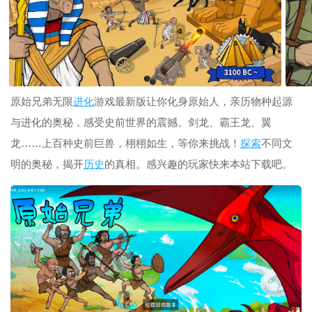
原始兄弟无限
进化
游戏最新版让你化身原始人，亲历物种起源
与进化的奥秘，感受史前世界的震撼。剑龙、霸王龙、翼
龙……上百种史前巨兽，栩栩如生，等你来挑战！
探索
不同文
明的奥秘，揭开
历史
的真相。感兴趣的玩家快来本站下载吧。