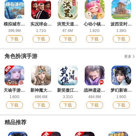
模拟城市我是市长最新版
实况球会经理网易官方版
洪荒天道2主宰游戏免广告版
心动小镇官方正版
波西亚时光手游最新版
396.9M
1.71G
87.4M
1.82G
1.38G
下载
下载
下载
下载
下载
角色扮演手游
更多
天谕手游网易版官方版
新神魔大陆九游版
新笑傲江湖手游IOS福利版
战神遗迹ios版
梦幻新诛仙手游官方版
1.80G
686.6M
3.31G
484.8M
1.90G
下载
下载
下载
下载
下载
精品推荐