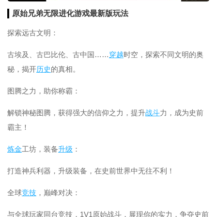
原始兄弟无限进化游戏最新版玩法
探索远古文明：
古埃及、古巴比伦、古中国……
穿越
时空，探索不同文明的奥
秘，揭开
历史
的真相。
图腾之力，助你称霸：
解锁神秘图腾，获得强大的信仰之力，提升
战斗
力，成为史前
霸主！
炼金
工坊，装备
升级
：
打造神兵利器，升级装备，在史前世界中无往不利！
全球
竞技
，巅峰对决：
与全球玩家同台竞技，1V1原始战斗，展现你的实力，争夺史前