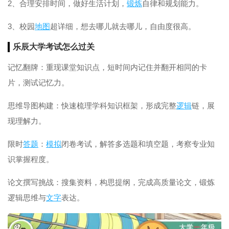
2、合理安排时间，做好生活计划，
锻炼
自律和规划能力。
3、校园
地图
超详细，想去哪儿就去哪儿，自由度很高。
乐辰大学
考试
怎么过关
记忆翻牌：重现课堂知识点，短时间内记住并翻开相同的卡
片，测试记忆力。
思维导图构建：快速梳理学科知识框架，形成完整
逻辑
链，展
现理解力。
限时
答题
：
模拟
闭卷考试，解答多选题和填空题，考察专业知
识掌握程度。
论文撰写挑战：搜集资料，构思提纲，完成高质量论文，锻炼
逻辑思维与
文字
表达。