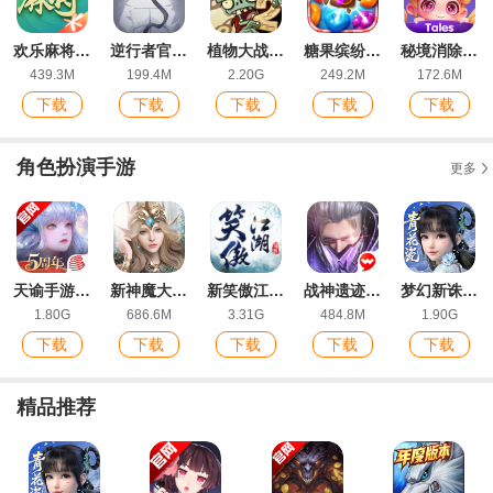
欢乐麻将全集2022新版红中玩法
逆行者官方版
植物大战僵尸2ios版
糖果缤纷乐ios最新版
秘境消除故事下载手机版
439.3M
199.4M
2.20G
249.2M
172.6M
下载
下载
下载
下载
下载
角色扮演手游
更多
天谕手游网易版官方版
新神魔大陆九游版
新笑傲江湖手游IOS福利版
战神遗迹ios版
梦幻新诛仙手游官方版
1.80G
686.6M
3.31G
484.8M
1.90G
下载
下载
下载
下载
下载
精品推荐