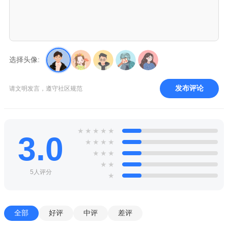
选择头像:
发布评论
请文明发言，遵守社区规范
★
★
★
★
★
3.0
★
★
★
★
★
★
★
★
★
5人评分
★
全部
好评
中评
差评