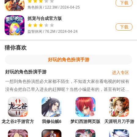
下载
角色扮演 / 122.3M / 2024-04-25
抓宠与合成官方版
下载
益智休闲 / 76.2M / 2024-04-24
猜你喜欢
好玩的角色扮演手游
好玩的角色扮演手游
进入专区
一想到角色扮演想必大家都不陌生，不知道大家在看电视的时候有
没有会把自己带入进去的赶脚呢？当然小编是有的，甚至有时还会
稀里哗啦的！接下来呢，就给大家带来几款好玩的角色扮演的手
游，让大家不在羡慕电视里的人物，真真切切的在游戏里体验自己
想要的人生，本次推荐的游戏里有Q萌又暗黑的角色，热血青年的
角色，冒险勇士的角色等，还有电视
龙之谷2手游官方
我修仙贼6
梦幻西游网页版
天涯明月刀手游
版
官方版
最新版