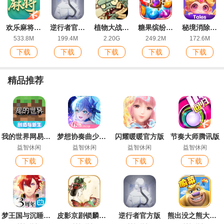
欢乐麻将全集2022新版红中玩法
逆行者官方版
植物大战僵尸2ios版
糖果缤纷乐ios最新版
秘境消除故事下载手机版
533.8M
199.4M
2.20G
249.2M
172.6M
下载
下载
下载
下载
下载
精品推荐
我的世界网易版手游
梦想协奏曲少女乐团派对最新版
闪耀暖暖官方版
节奏大师腾讯版
益智休闲
益智休闲
益智休闲
益智休闲
下载
下载
下载
下载
梦王国与沉睡的100王子
皮影京剧锁麟囊官方版
逆行者官方版
熊出没之熊大农场免费购买版手游