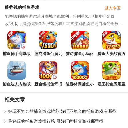
戏
戏
游戏
能挣钱的捕鱼游戏
进入专区
能挣钱的捕鱼游戏道具商城全线放利，告别重氪！独创“打金回
收”机制，捕捉特殊鱼种掉落的碎片可直接回收换取无门槛代金券，
真正实现“以鱼养鱼”，金币越打越多。支持最高
捕鱼神手高爆版
波克捕鱼仙魔九
梦幻捕鱼小玛丽
捕鱼大决战官方
官方版
界版手游
旧版
版本
捕鱼达人内购版
新金蟾捕鱼怀旧
途游休闲捕鱼小
霸王捕鱼应用宝
本手游Catch
版
米版本
版
and Feed
相关文章
好玩不氪金的捕鱼游戏推荐 好玩不氪金的捕鱼游戏有哪些
最好玩的捕鱼游戏排行榜 最好玩的捕鱼游戏哪里找