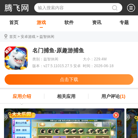
首页
游戏
软件
资讯
专题
首页
>
安卓游戏
>
益智休闲
名门捕鱼-原趣游捕鱼
类别：益智休闲
大小：229.4M
版本：v27.5.11015.27.5 安卓
时间：2026-06-18
版
点击下载
应用介绍
相关应用
用户评论
(1)