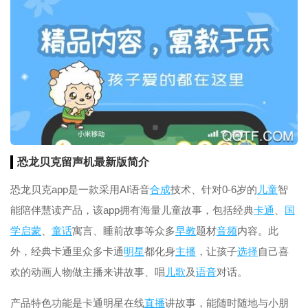
恐龙贝克留声机最新版简介
恐龙贝克app是一款采用AI语音
合成
技术、针对0-6岁的
儿童
智
能陪伴慧读产品，该app拥有海量儿童故事，包括经典
卡通
、
国
学
启蒙
、
童话
寓言、睡前故事等众多
早教
题材
音频
内容。此
外，经典卡通里众多卡通
明星
都化身
主播
，让孩子
选择
自己喜
欢的动画人物做主播来讲故事、唱
儿歌
及
语音
对话。
产品特色功能是卡通明星在线
直播
讲故事，能随时随地与小朋