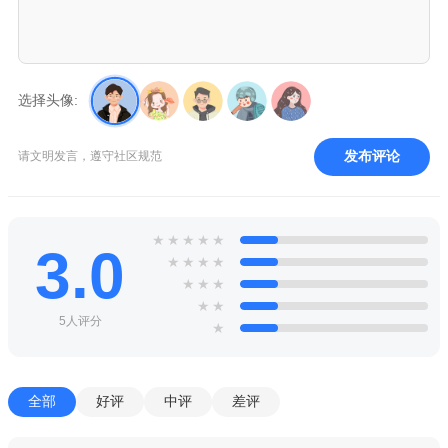
选择头像:
发布评论
请文明发言，遵守社区规范
★
★
★
★
★
3.0
★
★
★
★
★
★
★
★
★
5人评分
★
全部
好评
中评
差评