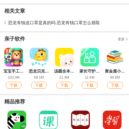
卓版
版
版
机版
相关文章
恐龙有钱送口罩是真的吗 恐龙有钱口罩怎么领取
亲子软件
更多
宝宝手工礼物坊游戏app官方版
恐龙贝克留声机最新版
汤圆全本小说网手机版
家长守护app安卓版
黄金屋小说网手机阅读
103.3M
58.1M
21.4M
11.4M
40.6M
下载
下载
下载
下载
下载
精品推荐