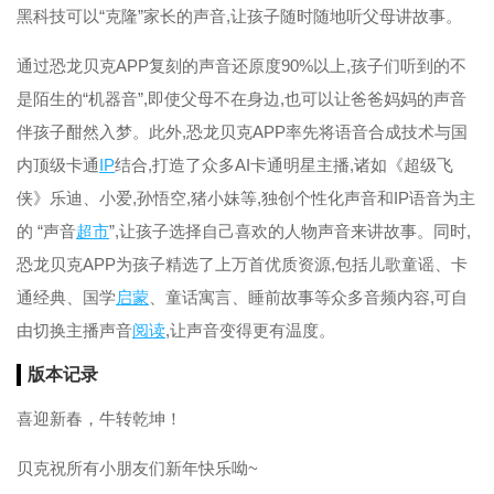
黑科技可以“克隆”家长的声音,让孩子随时随地听父母讲故事。
通过恐龙贝克APP复刻的声音还原度90%以上,孩子们听到的不
是陌生的“机器音”,即使父母不在身边,也可以让爸爸妈妈的声音
伴孩子酣然入梦。此外,恐龙贝克APP率先将语音合成技术与国
内顶级卡通
IP
结合,打造了众多AI卡通明星主播,诸如《超级飞
侠》乐迪、小爱,孙悟空,猪小妹等,独创个性化声音和IP语音为主
的 “声音
超市
”,让孩子选择自己喜欢的人物声音来讲故事。同时,
恐龙贝克APP为孩子精选了上万首优质资源,包括儿歌童谣、卡
通经典、国学
启蒙
、童话寓言、睡前故事等众多音频内容,可自
由切换主播声音
阅读
,让声音变得更有温度。
版本记录
喜迎新春，牛转乾坤！
贝克祝所有小朋友们新年快乐呦~