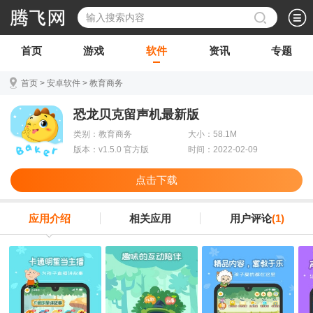
首页
游戏
软件
资讯
专题
首页
>
安卓软件
>
教育商务
恐龙贝克留声机最新版
类别：教育商务
大小：58.1M
版本：v1.5.0 官方版
时间：2022-02-09
点击下载
应用介绍
相关应用
用户评论
(1)