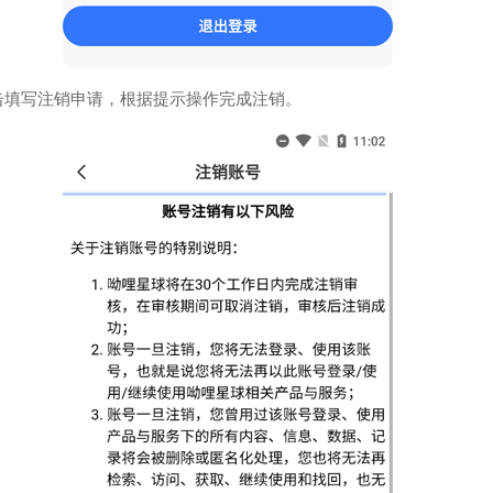
击填写注销申请，根据提示操作完成注销。