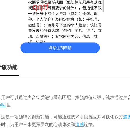
新版功能
：用户可以通过声音特质进行匿名匹配，摆脱颜值束缚，纯粹通过声
趣味
性。
：这是一项独特的创新功能，可能通过技术手段感应并可视化双方
连
步时，为用户带来更深层次的心动体验和
情感
连接。