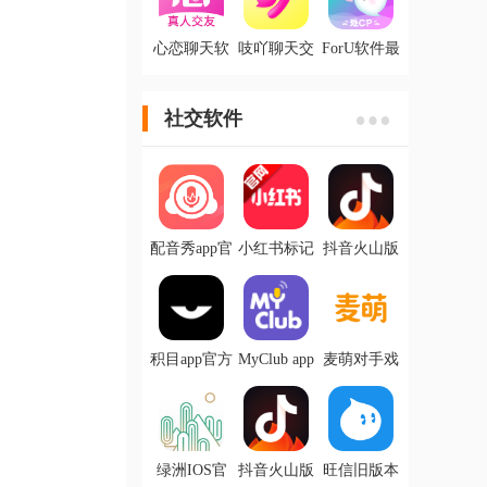
心恋聊天软
吱吖聊天交
ForU软件最
件最新版
友app最新版
新版
社交软件
配音秀app官
小红书标记
抖音火山版
方版
我的生活正
(火山小视
版app
频)最新版
积目app官方
MyClub app
麦萌对手戏
版
官方版(喜马
官方登录版
拉雅互动播
客社区)
绿洲IOS官
抖音火山版
旺信旧版本