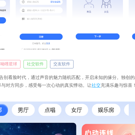
呦哩星球
社交软件
交友软件
版告别看脸时代，通过声音的魅力随机匹配，开启未知的缘分。独创
率与对方同步，感受每一次心动的真实悸动。让
社交
充满乐趣与惊喜