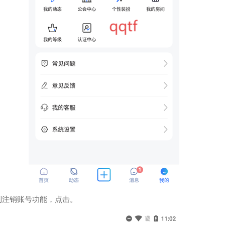
到注销账号功能，点击。