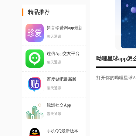
精品推荐
抖音珍爱网app最新
版
聊天通讯
连信App交友平台
呦哩星球app怎
最新版
聊天通讯
打开你的呦哩星球A
百度贴吧最新版
聊天通讯
绿洲社交App
聊天通讯
手机QQ最新版本