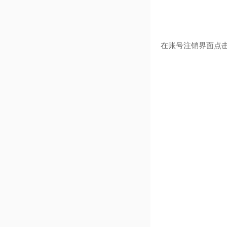
在账号注销界面点