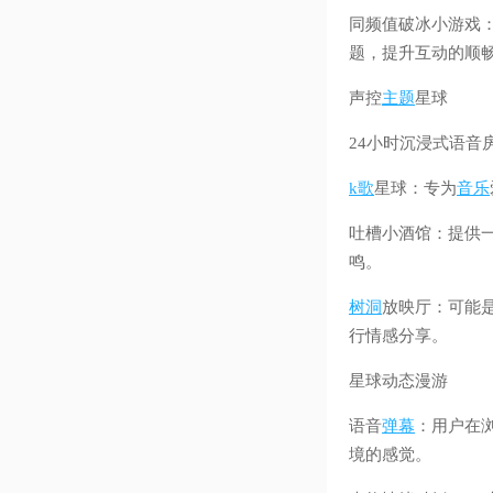
同频值破冰小游戏
题，提升互动的顺
声控
主题
星球
24小时沉浸式语音
k歌
星球：专为
音乐
吐槽小酒馆：提供
鸣。
树洞
放映厅：可能
行情感分享。
星球动态漫游
语音
弹幕
：用户在
境的感觉。