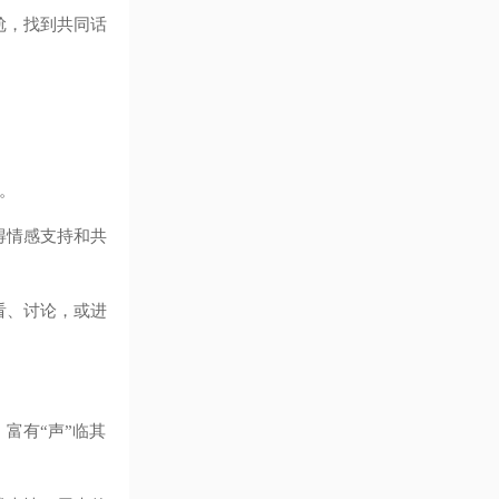
尬，找到共同话
。
得情感支持和共
看、讨论，或进
富有“声”临其