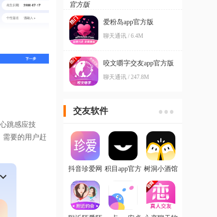
爱粉岛app官方版
聊天通讯 / 6.4M
咬文嚼字交友app官方版
聊天通讯 / 247.8M
交友软件
的心跳感应技
！需要的用户赶
抖音珍爱网
积目app官方
树洞小酒馆
app最新版
版
app最新版