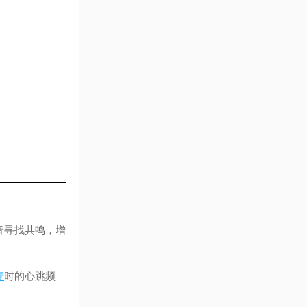
音寻找共鸣，增
麦
时的心跳频