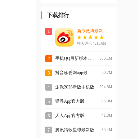
方版
ios版官方版
下载排行
新浪微博最新版本
1
聊天通讯 / 215.6M
手机QQ最新版本2026
2
385.1M
抖音珍爱网app最新版
3
90.7M
4
派派2026新版手机版
294.8M
5
猫呼App官方版
86.0M
6
人人App官方版
41.3M
7
腾讯猜歌星球最新版
85.4M