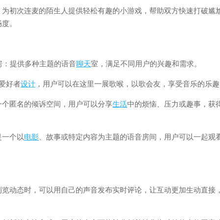
：为初次连麦的陌生人提供轻松有趣的小游戏，帮助双方快速打破尴
畅度。
房：提供多种主题的语音
聊天
室，满足不同用户的兴趣和需求。
爱好者
设计
，用户可以在这里一展歌喉，以歌会友，享受音乐的乐趣
一个匿名的倾诉空间，用户可以分享
生活
中的烦恼、压力或趣事，获
是一个以
电影
、故事或特定内容为主题的语音房间，用户可以一起观
浏览动态时，可以用自己的声音发布实时评论，让互动更加生动直接，