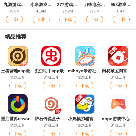
九游游戏中心手机版
小米游戏中心官方版
277游戏盒子安卓版
刀锋电竞陪玩app安卓版
958游戏盒手机版
39.8M
81.4M
24.2M
29.0M
6.4M
下载
下载
下载
下载
下载
精品推荐
王者营地app最新版
虫虫助手app最新版
mihoyo米游社手机版
网易藏宝阁官方平台app
游戏工具
游戏工具
游戏工具
游戏工具
下载
下载
下载
下载
重启世界reworld官方版
炉石传说盒子安卓版
小鸡模拟器官方版
oppo游戏中心客户端
游戏工具
游戏工具
游戏工具
游戏工具
下载
下载
下载
下载