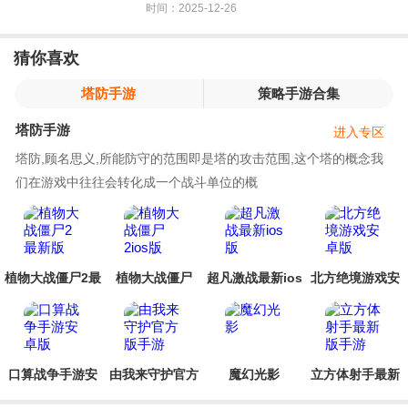
时间：2025-12-26
猜你喜欢
塔防手游
策略手游合集
塔防手游
进入专区
塔防,顾名思义,所能防守的范围即是塔的攻击范围,这个塔的概念我
们在游戏中往往会转化成一个战斗单位的概
植物大战僵尸2最
植物大战僵尸
超凡激战最新ios
北方绝境游戏安
新版
2ios版
版
卓版
口算战争手游安
由我来守护官方
魔幻光影
立方体射手最新
卓版
版手游
版手游