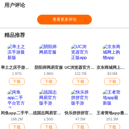
用户评论
查看更多评论
精品推荐
率土之滨手游最新版
阴阳师网易官服
UC浏览器官方正版app
京东商城网上购物app
1.97G
1.96G
122.7M
83.0M
下载
下载
下载
下载
闲鱼app二手平台官方版
战国志网易官方版手游
快乐拼拼拼官方版手游
王者营地app最新版
186.2M
1.50G
47.5M
201.3M
下载
下载
下载
下载