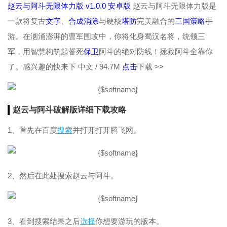
赵云与阿斗无限体力版 v1.0.0 安卓版
赵云与阿斗无限体力版是
一款将复古
文字
、
合成
消除
与硬核
塔防
完美融合的
三国
策略
手
游。在汹涌澎湃的曹军围攻中，你将化身蜀汉名将，统领三
军，用智慧构筑起誓死
保卫
阿斗的绝对防线！拯救阿斗全靠你
了。感兴趣的快来下
中文 / 94.7M
点击
下载 >>
赵云与阿斗破解版详细下载攻略
1、首先在百度
搜索
并打开打开腾飞网。
2、然后在此处搜索赵云与阿斗。
3、看到搜索结果之后
选择
你想要游玩的版本。