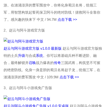
游。在汹涌澎湃的曹军围攻中，你将化身蜀汉名将，统领三
军，用智慧构筑起誓死保卫阿斗的绝对防线！拯救阿斗全靠你
了。感兴趣的快来下
中文 / 94.7M
点击下载 >>
2、赵云与阿斗游戏官方版
赵云与阿斗游戏官方版 v1.0.0 最新版
赵云与阿斗游戏官方版独
特的士兵
升级
与合成
系统
。你可以将基础兵种不断进阶、融
合，最终解锁并
召唤
战力爆表的
传奇
三国武将，构筑坚不可摧
的绝密防线。化身一身是胆的蜀汉名将赵子龙，统领三军，在
汹涌澎湃的曹军围攻
中文 / 109.9M
点击下载 >>
3、赵云与阿斗小游戏免广告版
赵云与阿斗小游戏免广告版 v1.0.0 安卓版
赵云与阿斗小游戏免