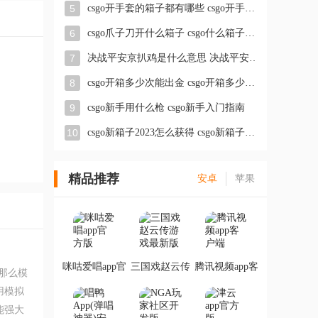
5
csgo开手套的箱子都有哪些 csgo开手套什么箱子最划算
6
csgo爪子刀开什么箱子 csgo什么箱子能出爪子刀
7
决战平安京扒鸡是什么意思 决战平安京扒鸡的梗介绍
8
csgo开箱多少次能出金 csgo开箱多少个保底出金
9
csgo新手用什么枪 csgo新手入门指南
10
csgo新箱子2023怎么获得 csgo新箱子掉落机制
精品推荐
安卓
苹果
咪咕爱唱app官
三国戏赵云传
腾讯视频app客
那么模
方版
游戏最新版
户端
用模拟
能强大