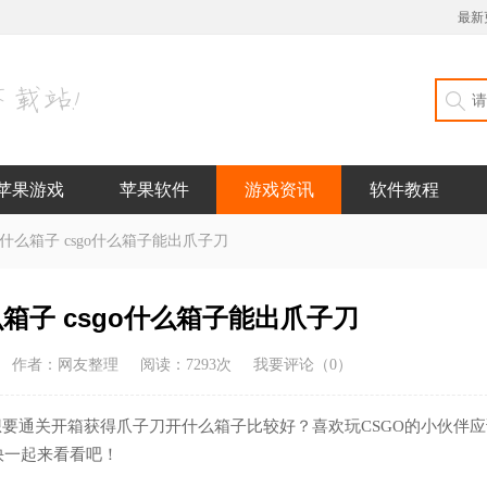
最新
苹果游戏
苹果软件
游戏资讯
软件教程
开什么箱子 csgo什么箱子能出爪子刀
么箱子 csgo什么箱子能出爪子刀
作者：网友整理
阅读：
7293
次
我要评论（
0
）
？想要通关开箱获得爪子刀开什么箱子比较好？喜欢玩CSGO的小伙伴
快一起来看看吧！