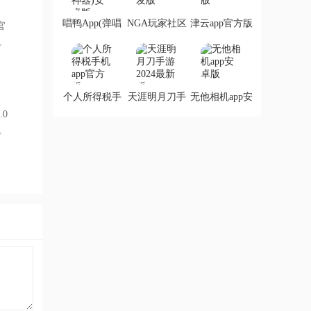
接体验
唱鸭App(弹唱
NGA玩家社区
津云app官方版
 官
神器)安卓版
开发版
个人所得税手
天涯明月刀手
无他相机app安
机app官方版
游2024最新版
卓版
.0