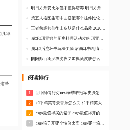
明日方舟安比尔值不值得培养 明日方舟新干员安比尔有必要练吗
第五人格医生雨中曲搭配哪个挂件比较好 演绎之星雨中曲皮肤挂件搭
王者荣耀韩信衡山皮肤是什么品质 2020鼠年韩信衡山皮肤是传说皮肤
的几率
崩坏3琪亚娜的厨房料理活动攻略 琪亚娜的厨房料理烹饪活动有什么
崩坏3后崩坏书玩法奖励 后崩坏书剧情奖励是什么
阴阳师百绘罗衣泷夜叉姬典藏皮肤怎么样 阴阳师泷夜叉姬皮肤作品赏
阅读排行
，这些
1
阴阳师青行灯next春季赛冠军皮肤怎么样 阴阳师灯姐皮肤值得入手吗
2
和平精英背景音乐怎么关 和平精英大厅背景音乐怎么关
3
csgo最值得买的箱子 csgo最值得开的箱子2023
4
csgo箱子开哪个性价比高 csgo哪个箱子值得开