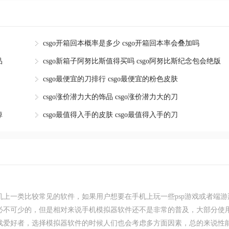
csgo开箱回本概率是多少 csgo开箱回本率会叠加吗
品
csgo新箱子阿努比斯值得买吗 csgo阿努比斯纪念包会绝版
csgo最便宜的刀排行 csgo最便宜的粉色皮肤
csgo涨价潜力大的饰品 csgo涨价潜力大的刀
掉
csgo最值得入手的皮肤 csgo最值得入手的刀
机上一类比较常见的软件，如果用户想要在手机上玩一些psp游戏或者端游
必不可少的，但是相对来说手机模拟器软件还不是非常的普及，大部分使
戏爱好者，选择模拟器软件的时候人们也会考虑多方面因素，总的来说性