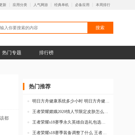
更新
应用分类
人气网游
经典单机
必备应用
本周排行
热门专题
排行榜
热门推荐
明日方舟健康系统多少小时 明日方舟健康系统怎么解除
王者荣耀嫦娥2020情人节限定皮肤怎么样 王者荣耀嫦娥如梦令皮肤值
应该都
王者荣耀s18赛季永久英雄自选礼包选哪个好 永久英雄自选礼包最佳
王者荣耀s18赛季装备调整了什么 王者荣耀s18赛季装备有哪些变化