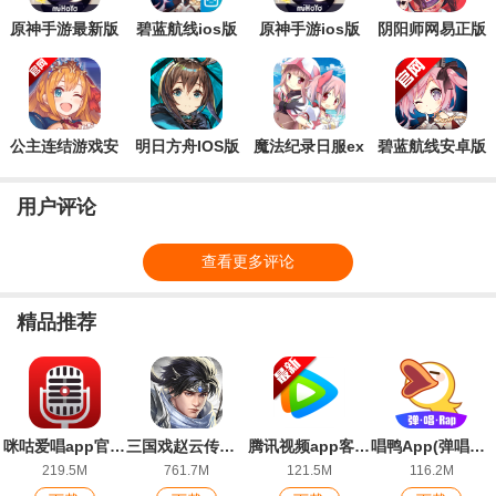
原神手游最新版
碧蓝航线ios版
原神手游ios版
阴阳师网易正版
手游
公主连结游戏安
明日方舟IOS版
魔法纪录日服ex
碧蓝航线安卓版
卓版
版
用户评论
查看更多评论
精品推荐
咪咕爱唱app官方版
三国戏赵云传游戏最新版
腾讯视频app客户端
唱鸭App(弹唱神器)安卓版
219.5M
761.7M
121.5M
116.2M