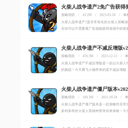
火柴人战争遗产2免广告获得奖励
策略塔防
/
43.2M
/
2023-03-10
/
单
火柴人战争遗产2是非常有名的火柴人策略
在你可以不需要看广告就能获得游戏中的奖
火柴人战争遗产不减反增版v2023
策略塔防
/
476.3M
/
2023-12-13
/
火柴人战争遗产不减反增版是一款以火柴人
的挑战！今天腾飞小编带来的是不减反增版
火柴人战争遗产僵尸版本v2021.
策略塔防
/
104.3M
/
2021-10-18
/
火柴人战争遗产僵尸版本是一款策略性非常
多种多样的火柴人英雄种类等你来体验！今
试！