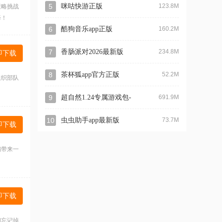
5
咪咕快游正版
123.8M
策略挑战
择！
6
酷狗音乐app正版
160.2M
7
香肠派对2026最新版
234.8M
即下载
8
茶杯狐app官方正版
52.2M
组织部队
9
超自然1.24专属游戏包-
691.9M
byzhuodaoke
10
虫虫助手app最新版
73.7M
即下载
编带来一
即下载
间忘记掉