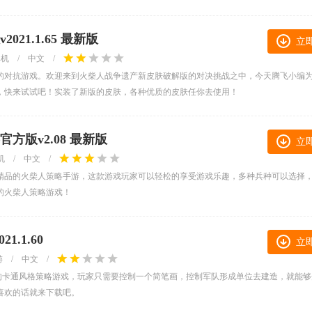
21.1.65 最新版
立
单机
/
中文
/
的对抗游戏。欢迎来到火柴人战争遗产新皮肤破解版的对决挑战之中，今天腾飞小编
，快来试试吧！实装了新版的皮肤，各种优质的皮肤任你去使用！
版v2.08 最新版
立
机
/
中文
/
精品的火柴人策略手游，这款游戏玩家可以轻松的享受游戏乐趣，多种兵种可以选择
的火柴人策略游戏！
.1.60
立
游
/
中文
/
玩的卡通风格策略游戏，玩家只需要控制一个简笔画，控制军队形成单位去建造，就能够
喜欢的话就来下载吧。