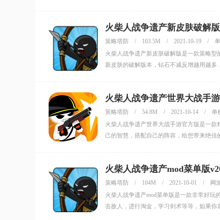
产全黄金版试试！
火柴人战争遗产新皮肤破解版v20
策略塔防
/
103.5M
/
2021-10-19
/
火柴人战争遗产新皮肤破解版是一款策略型
新皮肤的破解版本，钻石不减反增越用越多
火柴人战争遗产世界大战手游官方
策略塔防
/
54.8M
/
2021-10-14
/
单
火柴人战争遗产世界大战手游官方版是一款
己的智慧，搭配自己的阵容，给您带来绝佳
火柴人战争遗产mod菜单版v2021
策略塔防
/
104M
/
2021-10-01
/
网
火柴人战争遗产mod菜单版是一款非常好
击敌人，进行淘金，学习剑术等等，如果你