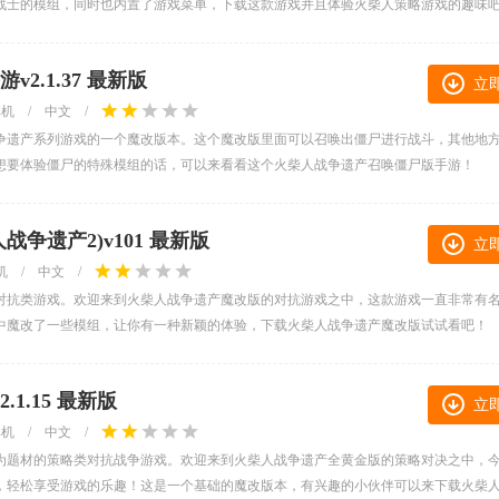
战士的模组，同时也内置了游戏菜单，下载这款游戏并且体验火柴人策略游戏的趣味
2.1.37 最新版
立
单机
/
中文
/
争遗产系列游戏的一个魔改版本。这个魔改版里面可以召唤出僵尸进行战斗，其他地
想要体验僵尸的特殊模组的话，可以来看看这个火柴人战争遗产召唤僵尸版手游！
争遗产2)v101 最新版
立
机
/
中文
/
对抗类游戏。欢迎来到火柴人战争遗产魔改版的对抗游戏之中，这款游戏一直非常有
中魔改了一些模组，让你有一种新颖的体验，下载火柴人战争遗产魔改版试试看吧！
1.15 最新版
立
单机
/
中文
/
为题材的策略类对抗战争游戏。欢迎来到火柴人战争遗产全黄金版的策略对决之中，
，轻松享受游戏的乐趣！这是一个基础的魔改版本，有兴趣的小伙伴可以来下载火柴