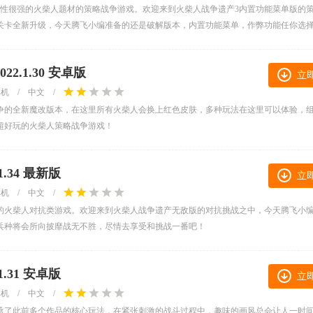
略性很强的火柴人题材的策略战争游戏。欢迎来到火柴人战争遗产3内置功能菜单版的
关卡全新升级，今天腾飞小编准备的还是破解版本，内置功能菜单，作弊功能任你选
.1.30 安卓版
立
单机
/
中文
/
争的全新魔改版本，在这里所有火柴人会换上红色皮肤，多种玩法在这里可以体验，
超好玩的火柴人策略战争游戏！
.34 最新版
立
单机
/
中文
/
的火柴人对抗类游戏。欢迎来到火柴人战争遗产无敌版的对抗挑战之中，今天腾飞小
兵种将会所向披靡战无不胜，尽情去享受和挑战一番吧！
.31 安卓版
立
单机
/
中文
/
承了此前多个作品的核心玩法，在紧张刺激的战斗过程中，趣味的画风总会让人一时