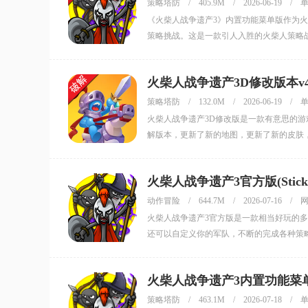
策略塔防
/
405.9M
/
2026-06-19
/
《火柴人战争遗产3》内置功能菜单版作为
策略挑战。这是一款引人入胜的火柴人策略
用！
火柴人战争遗产3D修改版本v4
策略塔防
/
132.0M
/
2026-06-19
/
火柴人战争遗产3D修改版是一款有意思的
解版本，更新了新的地图，更新了新的皮肤
下载试试看吧！
火柴人战争遗产3官方版(Stick Wa
动作冒险
/
644.7M
/
2026-07-16
/
火柴人战争遗产3官方版是一款相当好玩的多
还可以自定义你的军队，不断的完成各种策
火柴人战争遗产3内置功能菜单版Sti
策略塔防
/
463.1M
/
2026-07-18
/