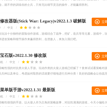
始，就不停的训练你的士兵，只有无比细节灵活的操作，才能赢得胜利。
tick War: Legacy)v2022.1.3 破解版
立
件
/
中文
/
款玩法十分独特的冒险动作游戏，游戏结合了战争，挖矿，造兵等等元素，游戏中，
种进攻策略和细节操作来赢得胜利，击溃敌人，来加入我们吧。
版v2022.1.30 修改版
立
单机
/
中文
/
款策略性强的对抗类火柴人手游。玩动作类的火柴人游戏已经腻了？拿来试试看策略对
兵兵种以及单位，考虑如何取胜的话就要仔细地进行兵种分类！良好的战略会让你战
金币以及宝石，尽情去享受吧！
手游v2022.1.31 最新版
立
单机
/
中文
/
策略性很强的手游。以火柴人作为主角的策略故事，对抗性满满的游戏，今天小编给