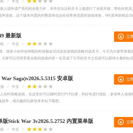
单机
/
中文
/
火柴人战争遗产系列的全新力作，本作在玩法和关卡上都进行了全面升级，带给你更具
战争游戏，这个版本内置的作弊菜单也会给你带来优质的游戏体验，MK菜单的精品功
9 最新版
立
单机
/
中文
/
游戏，很多小伙伴在闲暇的时候都会试试这款游戏的策略对战关卡。今天为大家带来最
，大家可以尽情享受全新的游戏内容！在完成了引导的关卡之后就可以获得大量的钻
r Saga)v2026.5.5315 安卓版
立
网游
/
中文
/
人实时策略游戏，在这里你可以随时进行PVP比赛，和好有进行组队，参加单人游戏
略战争，感兴趣的玩家快来本站下载吧。
ck War 3v2026.5.2752 内置菜单版
立
单机
/
中文
/