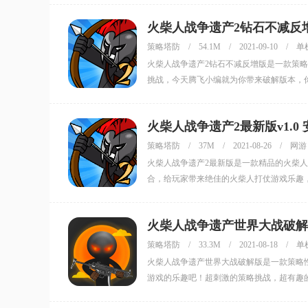
火柴人战争遗产2钻石不减反增版
策略塔防
/
54.1M
/
2021-09-10
/
单
火柴人战争遗产2钻石不减反增版是一款策
挑战，今天腾飞小编就为你带来破解版本，
火柴人战争遗产2最新版v1.0
策略塔防
/
37M
/
2021-08-26
/
网游
火柴人战争遗产2最新版是一款精品的火柴
合，给玩家带来绝佳的火柴人打仗游戏乐趣
火柴人战争遗产世界大战破解版v
策略塔防
/
33.3M
/
2021-08-18
/
单
火柴人战争遗产世界大战破解版是一款策略
游戏的乐趣吧！超刺激的策略挑战，超有趣