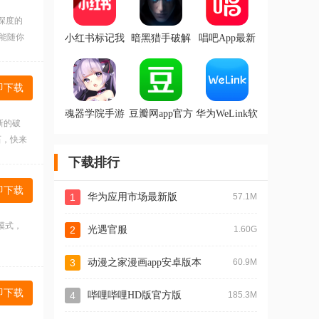
深度的
能随你
小红书标记我
暗黑猎手破解
唱吧App最新
的生活正版app
版无限钻石
版本
即下载
魂器学院手游
豆瓣网app官方
华为WeLink软
新的破
最新版
版
件官方版
石，快来
下载排行
即下载
1
华为应用市场最新版
57.1M
模式，
2
光遇官服
1.60G
3
动漫之家漫画app安卓版本
60.9M
即下载
4
哔哩哔哩HD版官方版
185.3M