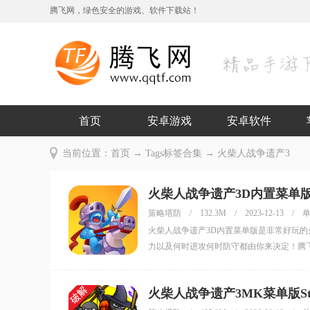
腾飞网，绿色安全的游戏、软件下载站！
首页
安卓游戏
安卓软件
当前位置：
首页
→ Tags标签合集 → 火柴人战争遗产3
火柴人战争遗产3D内置菜单版v
策略塔防
/
132.3M
/
2023-12-13
/
火柴人战争遗产3D内置菜单版是非常好玩
力以及何时进攻何时防守都由你来决定！腾
火柴人战争遗产3MK菜单版Stick W