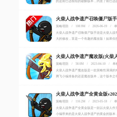
的是斯巴达模组的破解版本，内置了斯巴达
火柴人战争遗产召唤僵尸版手游v
策略塔防
/
108.9M
/
2026-06-19
/
火柴人战争遗产召唤僵尸版手游是火柴人战
大的修改，算是一个有趣的魔改版！如果你
火柴人战争遗产魔改版(火柴人战
策略塔防
/
58.0M
/
2023-04-10
/
单
火柴人战争遗产魔改版是一款策略性满满的
腾飞小编准备的还是魔改版本，这个版本之
火柴人战争遗产全黄金版v2022.
策略塔防
/
116.2M
/
2023-05-18
/
火柴人战争遗产全黄金版是一款以火柴人作
小编带来的是火柴人战争遗产的黄金的版本