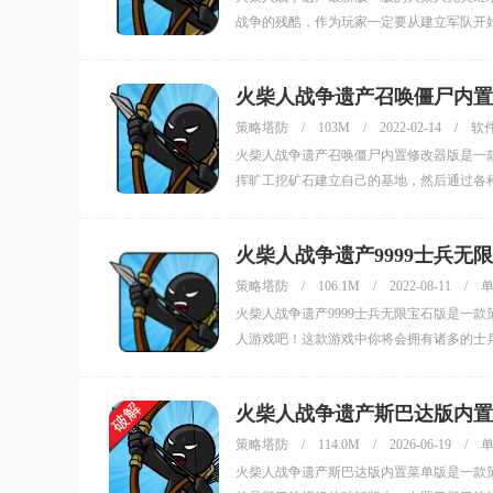
战争的残酷，作为玩家一定要从建立军队开
火柴人战争遗产召唤僵尸内置修改器版(S
策略塔防
/
103M
/
2022-02-14
/
软
火柴人战争遗产召唤僵尸内置修改器版是一
挥旷工挖矿石建立自己的基地，然后通过各
火柴人战争遗产9999士兵无限宝石
策略塔防
/
106.1M
/
2022-08-11
/
火柴人战争遗产9999士兵无限宝石版是一
人游戏吧！这款游戏中你将会拥有诸多的士
内置作弊菜单，你可以修改无限的人口还有
火柴人战争遗产斯巴达版内置菜单版
策略塔防
/
114.0M
/
2026-06-19
/
火柴人战争遗产斯巴达版内置菜单版是一款