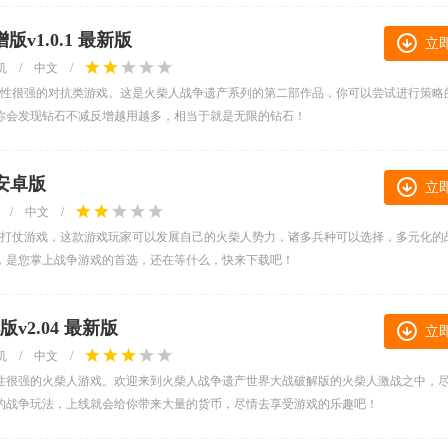
v1.0.1 最新版
立
机
/
中文
/
略性很强的对抗类游戏。这是火柴人战争遗产系列的第二部作品，你可以尝试进行策略
你会发现钻石不减反增越用越多，相当于就是无限的钻石！
 安卓版
立
/
中文
/
人打仗游戏，这款游戏玩家可以发展自己的火柴人势力，诸多兵种可以选择，多元化的
，是您掌上战争游戏的首选，还在等什么，快来下载吧！
2.04 最新版
立
机
/
中文
/
性很强的火柴人游戏。欢迎来到火柴人战争遗产世界大战破解版的火柴人激战之中，
的战争玩法，上线就会给你带来大量的货币，尽情去享受游戏的乐趣吧！