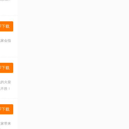
即下载
玩家会指
即下载
战的火柴
无不胜！
即下载
大家带来