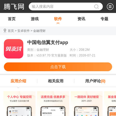
首页
游戏
软件
资讯
专题
首页
>
安卓软件
>
金融理财
中国电信翼支付app
类别：金融理财
大小：208.2M
版本：v10.97.70 官方最新版
时间：2026-07-21
点击下载
应用介绍
相关应用
用户评论
(0)