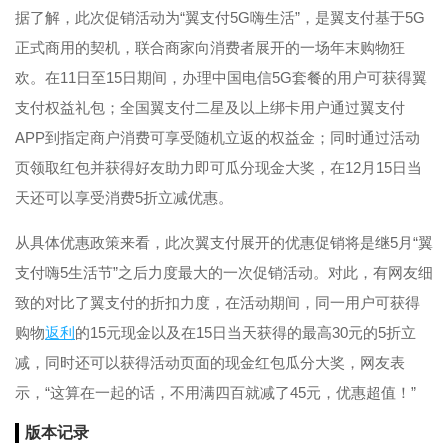
据了解，此次促销活动为“翼支付5G嗨生活”，是翼支付基于5G
正式商用的契机，联合商家向消费者展开的一场年末购物狂
欢。在11日至15日期间，办理中国电信5G套餐的用户可获得翼
支付权益礼包；全国翼支付二星及以上绑卡用户通过翼支付
APP到指定商户消费可享受随机立返的权益金；同时通过活动
页领取红包并获得好友助力即可瓜分现金大奖，在12月15日当
天还可以享受消费5折立减优惠。
从具体优惠政策来看，此次翼支付展开的优惠促销将是继5月“翼
支付嗨5生活节”之后力度最大的一次促销活动。对此，有网友细
致的对比了翼支付的折扣力度，在活动期间，同一用户可获得
购物
返利
的15元现金以及在15日当天获得的最高30元的5折立
减，同时还可以获得活动页面的现金红包瓜分大奖，网友表
示，“这算在一起的话，不用满四百就减了45元，优惠超值！”
版本记录