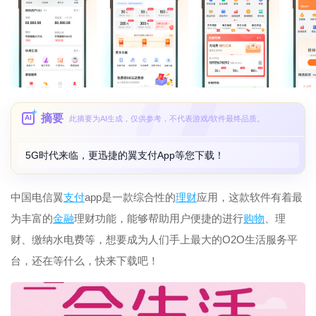
摘要
AI
此摘要为AI生成，仅供参考，不代表游戏/软件最终品质。
5G时代来临，更迅捷的翼支付App等您下载！
中国电信翼
支付
app是一款综合性的
理财
应用，这款软件有着最
为丰富的
金融
理财功能，能够帮助用户便捷的进行
购物
、理
财、缴纳水电费等，想要成为人们手上最大的O2O生活服务平
台，还在等什么，快来下载吧！