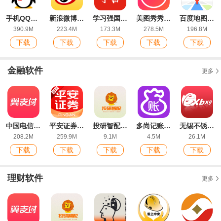
手机QQ最新版本2026
新浪微博最新版本
学习强国app安卓版
美图秀秀app手机版
百度地图app官方版
390.9M
223.4M
173.3M
278.5M
196.8M
下载
下载
下载
下载
下载
金融软件
更多
中国电信翼支付app
平安证券app官方版
投研智配app手机版
多尚记账app手机版
无锡不锈钢掌上行app最新版
208.2M
259.9M
9.1M
4.5M
26.1M
下载
下载
下载
下载
下载
理财软件
更多