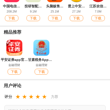
中国电信翼支付app
投研智配app手机版
头脑贩售app安卓版
雲上中安app最新版
江苏农信费管客户端
208.2M
9.1M
25.1M
27.1M
7.0M
下载
下载
下载
下载
下载
精品推荐
平安证券app官方版
甘肃税务App官方版
金融理财
金融理财
下载
下载
用户评论
★
★
★
★
★
评分
力荐