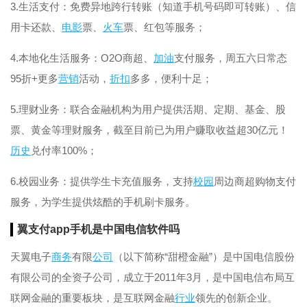
3.生活支付：免费异地跨行转账（知道手机号码即可转账）、信
用卡还款、
电影
票、
火车
票、红包等服务；
4.本地化生活服务：O2O商超、
加油
支付服务，周五六日常态
95折+更多
营销
活动，
折扣
多多，便利十足；
5.理财业务：联合金融机构为用户提供活期、定期、基金、股
票、黄金等理财服务，截至目前已为用户赚取收益超30亿元！
历史
兑付率100%；
6.校园业务：提供学生卡充值服务，支持
校园
周边商超购物支付
服务，为学生提供炫酷的手机刷卡服务。
翼支付app手机是中国电信软件吗
天翼电子
商务
有限
公司
（以下简称“甜橙金融”）是中国电信股份
有限公司的全资子公司，成立于2011年3月，是中国电信布局互
联网金融的重要板块，是互联网金融
行业
领先的创新企业。