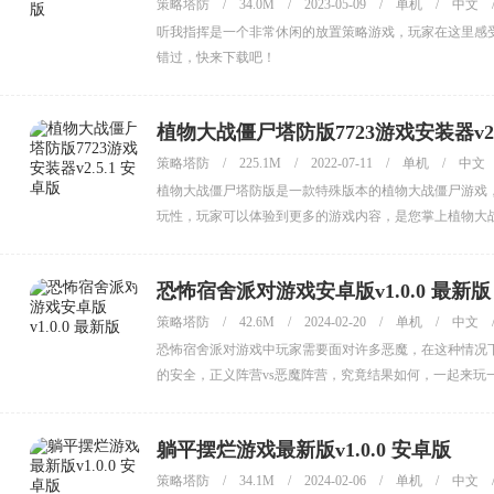
策略塔防
/
34.0M
/
2023-05-09
/
单机
/
中文
听我指挥是一个非常休闲的放置策略游戏，玩家在这里感
错过，快来下载吧！
植物大战僵尸塔防版7723游戏安装器v2.
策略塔防
/
225.1M
/
2022-07-11
/
单机
/
中文
植物大战僵尸塔防版是一款特殊版本的植物大战僵尸游戏
玩性，玩家可以体验到更多的游戏内容，是您掌上植物大
恐怖宿舍派对游戏安卓版v1.0.0 最新版
策略塔防
/
42.6M
/
2024-02-20
/
单机
/
中文
恐怖宿舍派对游戏中玩家需要面对许多恶魔，在这种情况
的安全，正义阵营vs恶魔阵营，究竟结果如何，一起来玩
躺平摆烂游戏最新版v1.0.0 安卓版
策略塔防
/
34.1M
/
2024-02-06
/
单机
/
中文