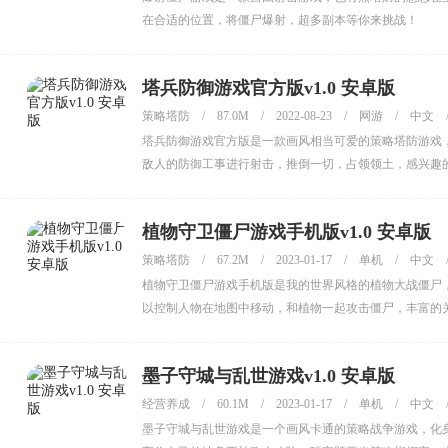
在合适的位置，将僵尸爆射，超多副本等你来挑战！
塔兵防御游戏官方版v1.0 安卓版
策略塔防
/
87.0M
/
2022-08-23
/
网游
/
中文
塔兵防御游戏官方版是一款画风相当可爱的策略塔防游戏
敌人的防御工事进行射击，推倒一切，占领领土，感兴趣
植物守卫僵尸游戏手机版v1.0 安卓版
策略塔防
/
67.2M
/
2023-01-17
/
单机
/
中文
植物守卫僵尸游戏手机版是我的世界风格的植物大战僵尸
以控制人物在地图中移动，和植物一起攻击僵尸，丰富的
墨子守城与乱世游戏v1.0 安卓版
经营养成
/
60.1M
/
2023-01-17
/
单机
/
中文
墨子守城与乱世游戏是一个画风卡通的策略战争游戏，化