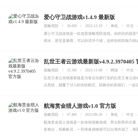
爱心守卫战游戏v1.4.9 最新版
策略塔防
/
36.6M
/
2023-12-19
/
单机
/
中文
爱心守卫战游戏是一款放置策略塔防游戏。你的目的就是
雨水，甚至是暴雨，可以的话升个级，这样你的防御力就
乱世王者云游戏最新版v4.9.2.3970405
策略塔防
/
33.3M
/
2023-11-08
/
网游
/
中文
乱世王者云游戏最新版是为各位玩家打造的乱世王者云游
法系统，颠覆了SLG的传统模式。招募你的英雄们，一起
航海赏金猎人游戏v1.0 官方版
策略塔防
/
47.4M
/
2023-09-26
/
单机
/
中文
航海赏金猎人游戏是一款休闲策略游戏，带点割草的元素
多炮台，招募船员，一切准备就绪就可以出海作战了，将
伴赶紧来玩。