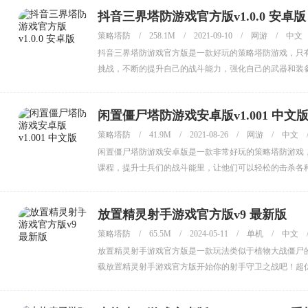
抖音三界塔防游戏官方版v1.0.0 安卓版
策略塔防
/
258.1M
/
2021-09-10
/
网游
/
中文
抖音三界塔防游戏官方版是一款好玩的策略塔防游戏，只
挑战，不断的提升自己的战斗能力，强化自己的武器和装
击的顺利，用最优的战斗方式保证通关的成功率，感兴趣
闲置僵尸塔防游戏安卓版v1.001 中文
策略塔防
/
41.9M
/
2021-08-26
/
网游
/
中文
闲置僵尸塔防游戏安卓版是一款非常好玩的策略塔防游戏
课程，提升士兵们的战斗能里，让他们可以轻松的击杀各
简单，玩法有趣，感兴趣的快来下载体验吧。
放置精灵射手游戏官方版v9 最新版
策略塔防
/
65.5M
/
2024-05-11
/
单机
/
中文
放置精灵射手游戏官方版是一款玩法类似于植物大战僵尸
载放置精灵射手游戏官方版开始你的射手守卫之战吧！超