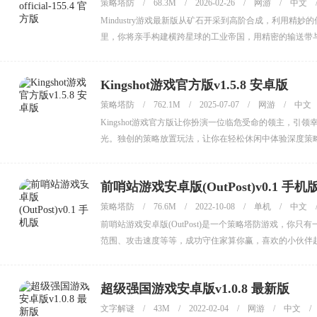
策略塔防
/
68.3M
/
2026-02-26
/
网游
/
中文
Mindustry游戏最新版从矿石开采到高阶合成，利用
里，你将亲手构建横跨星球的工业帝国，用精密的输送带
Kingshot游戏官方版v1.5.8 安卓版
策略塔防
/
762.1M
/
2025-07-07
/
网游
/
中文
Kingshot游戏官方版让你扮演一位临危受命的领主，
光。独创的策略放置玩法，让你在轻松休闲中体验深度策
前哨站游戏安卓版(OutPost)v0.1 手机
策略塔防
/
76.6M
/
2022-10-08
/
单机
/
中文
前哨站游戏安卓版(OutPost)是一个策略塔防游戏，
范围、攻击速度等等，成功守住家算你赢，喜欢的小伙伴
超级强国游戏安卓版v1.0.8 最新版
文字解谜
/
43M
/
2022-02-04
/
网游
/
中文
/