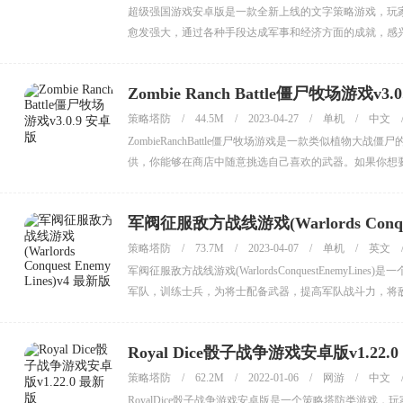
超级强国游戏安卓版是一款全新上线的文字策略游戏，玩
愈发强大，通过各种手段达成军事和经济方面的成就，感
Zombie Ranch Battle僵尸牧场游戏v3.
策略塔防
/
44.5M
/
2023-04-27
/
单机
/
中文
ZombieRanchBattle僵尸牧场游戏是一款类似植
供，你能够在商店中随意挑选自己喜欢的武器。如果你想
军阀征服敌方战线游戏(Warlords Conques
策略塔防
/
73.7M
/
2023-04-07
/
单机
/
英文
军阀征服敌方战线游戏(WarlordsConquestEnem
军队，训练士兵，为将士配备武器，提高军队战斗力，将
Royal Dice骰子战争游戏安卓版v1.22.
策略塔防
/
62.2M
/
2022-01-06
/
网游
/
中文
RoyalDice骰子战争游戏安卓版是一个策略塔防类游