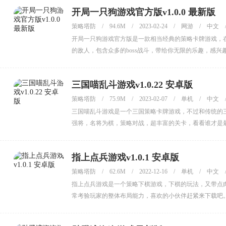
开局一只狗游戏官方版v1.0.0 最新版
策略塔防
/
94.6M
/
2023-02-24
/
网游
/
中文
开局一只狗游戏官方版是一款相当经典的策略卡牌游戏，
的敌人，包含众多的boss战斗，带给你无限的乐趣，感兴
三国喵乱斗游戏v1.0.22 安卓版
策略塔防
/
75.9M
/
2023-02-07
/
单机
/
中文
三国喵乱斗游戏是一个三国策略卡牌游戏，不过和传统的
强将，名将为棋，策略对战，超丰富的关卡，看看谁才是
指上点兵游戏v1.0.1 安卓版
策略塔防
/
62.6M
/
2022-12-16
/
单机
/
中文
指上点兵游戏是一个策略下棋游戏，下棋的玩法，又带点
常考验玩家的整体布局能力，喜欢的小伙伴赶紧来下载吧