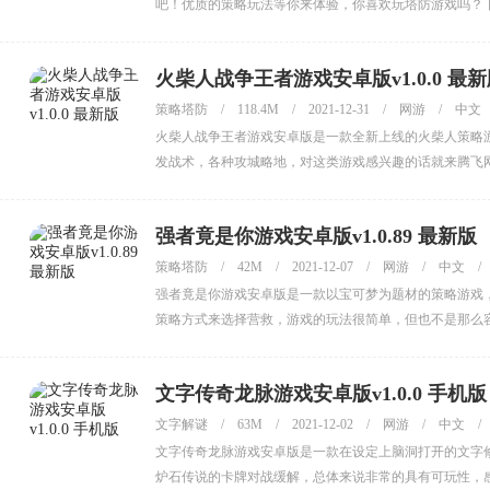
吧！优质的策略玩法等你来体验，你喜欢玩塔防游戏吗？
火柴人战争王者游戏安卓版v1.0.0 最
策略塔防
/
118.4M
/
2021-12-31
/
网游
/
中文
火柴人战争王者游戏安卓版是一款全新上线的火柴人策略
发战术，各种攻城略地，对这类游戏感兴趣的话就来腾飞
强者竟是你游戏安卓版v1.0.89 最新版
策略塔防
/
42M
/
2021-12-07
/
网游
/
中文
/
强者竟是你游戏安卓版是一款以宝可梦为题材的策略游戏
策略方式来选择营救，游戏的玩法很简单，但也不是那么
文字传奇龙脉游戏安卓版v1.0.0 手机版
文字解谜
/
63M
/
2021-12-02
/
网游
/
中文
/
文字传奇龙脉游戏安卓版是一款在设定上脑洞打开的文字
炉石传说的卡牌对战缓解，总体来说非常的具有可玩性，