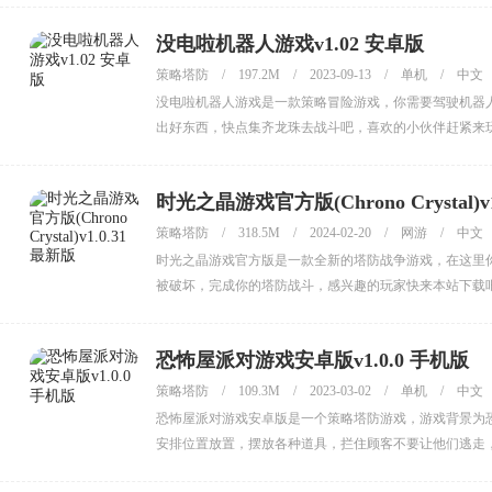
没电啦机器人游戏v1.02 安卓版
策略塔防
/
197.2M
/
2023-09-13
/
单机
/
中文
没电啦机器人游戏是一款策略冒险游戏，你需要驾驶机器
出好东西，快点集齐龙珠去战斗吧，喜欢的小伙伴赶紧来
时光之晶游戏官方版(Chrono Crystal)v
策略塔防
/
318.5M
/
2024-02-20
/
网游
/
中文
时光之晶游戏官方版是一款全新的塔防战争游戏，在这里
被破坏，完成你的塔防战斗，感兴趣的玩家快来本站下载
恐怖屋派对游戏安卓版v1.0.0 手机版
策略塔防
/
109.3M
/
2023-03-02
/
单机
/
中文
恐怖屋派对游戏安卓版是一个策略塔防游戏，游戏背景为
安排位置放置，摆放各种道具，拦住顾客不要让他们逃走