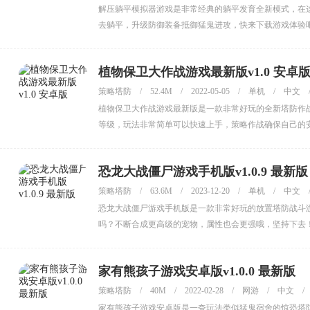
解压躺平模拟器游戏是非常经典的躺平发育全新模式，在
去躺平，升级防御装备抵御猛鬼进攻，快来下载游戏体验
植物保卫大作战游戏最新版v1.0 安卓
策略塔防
/
52.4M
/
2022-05-05
/
单机
/
中文
植物保卫大作战游戏最新版是一款非常好玩的全新塔防作
等级，玩法非常简单可以快速上手，策略作战确保自己的
恐龙大战僵尸游戏手机版v1.0.9 最新版
策略塔防
/
63.6M
/
2023-12-20
/
单机
/
中文
恐龙大战僵尸游戏手机版是一款非常好玩的放置塔防战斗
吗？不断合成更高级的宠物，属性也会更强哦，坚持下去
家有熊孩子游戏安卓版v1.0.0 最新版
策略塔防
/
40M
/
2022-02-28
/
网游
/
中文
/
家有熊孩子游戏安卓版是一夸玩法类似猛鬼宿舍的惊恐塔