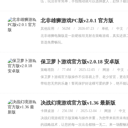
伍，玩法非常简单，手指拖动就可以选择敌人，赶快下载
北非雄狮游戏PC版v2.0.1 官方版
其他应用
/
562M
/
2026-07-23
/
单机
/
中文
/
北非雄狮电脑版是一款硬核坦克射击策略游戏，真实还原二战
首选免费畅玩。
保卫萝卜游戏官方版v2.0.18 安卓版
策略塔防
/
77.4M
/
2025-12-05
/
网游
/
中文
保卫萝卜游戏官方版操作不仅容易上手、老少皆宜，更在
带给您无穷的乐趣！誓死保护好这棵可爱的萝卜，绝不能
决战幻境游戏官方版v1.36 最新版
卡牌桌游
/
256.1M
/
2025-12-04
/
网游
/
中文
决战幻境游戏官方版策略与操作并重，为您带来前所未有
的战略战术，让您的每一次出击都独一无二。来一场酣畅