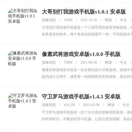
大哥别打我游戏手机版v1.0.1 安卓版
策略塔防
/
181M
/
2021-10-16
/
网游
/
中文
/
大哥别打我游戏手机版是一个三国背景的放置策略游戏，
收集更多的角色，每个角色的技能都不一样，不同的组合
小伙伴赶紧来下载试试吧。
像素武将游戏安卓版v1.0.0 手机版
策略塔防
/
538M
/
2021-09-30
/
网游
/
中文
/
像素武将游戏安卓版是一款全新的战斗武将游戏，游戏中
妙的战斗过程中，感受着一场场精彩的竞技体验，喜欢的
守卫罗马游戏手机版v1.4.3 安卓版
策略塔防
/
416.2M
/
2021-05-08
/
网游
/
中文
守卫罗马游戏手机版是一款十分出色的策略塔防游戏。游
到帝国时代，不断的经营与征服，让国力更加强横，喜欢