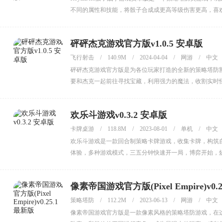
不同的属性和技能，将骰子合成成更高等级伤害更高，喜
砰砰杰克游戏官方版v1.0.5 安卓版
飞行射击
/
140.9M
/
2024-04-04
/
网游
/
中文
砰砰杰克游戏官方版是为各位玩家打造的全新的策略塔防
要和杰克一起前往寻找宝藏，利用强力的魔法，收割实时
欢乐斗游戏v0.3.2 安卓版
卡牌桌游
/
118.8M
/
2023-08-01
/
单机
/
中文
欢乐斗游戏是一款回合制策略卡牌游戏，收集卡牌，构筑
体验，多种游戏模式，三五分钟快速开一局，博弈开始，烧
喜欢的小伙伴赶紧来下载吧。
像素帝国游戏官方版(Pixel Empire)v0.
策略塔防
/
112.2M
/
2023-06-13
/
网游
/
中文
像素帝国游戏官方版是一款像素风格的策略塔防游戏，在