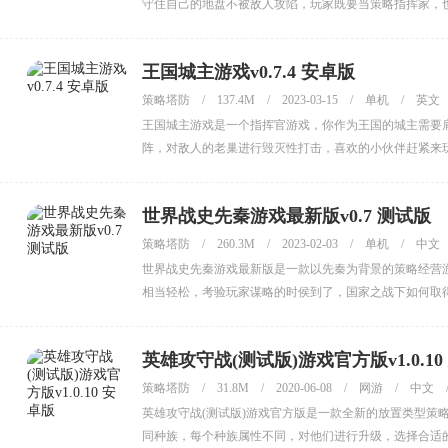
守住自己的地盘不被敌人攻陷，玩家既要当策略指挥家，
王国城主游戏v0.7.4 安卓版
策略塔防
/
137.4M
/
2023-03-15
/
单机
/
英文
王国城主游戏是一个指挥官游戏，你作为王国的城主需要
阵，对敌人的老巢进行毁灭性打击，喜欢的小伙伴赶紧来
世界战史先秦游戏最新版v0.7 测试版
策略塔防
/
260.3M
/
2023-02-03
/
单机
/
中文
世界战史先秦游戏最新版是一款以先秦为背景的策略经营
相当轻松，考验玩家谋略的时侯到了，国家之战下如何取
英雄攻守战(测试版)游戏官方版v1.0.10
策略塔防
/
31.8M
/
2020-06-08
/
网游
/
中文
英雄攻守战(测试版)游戏官方版是一款全新的放置类型策
同种族，每个种族属性不同，对他们进行升级，选择合适