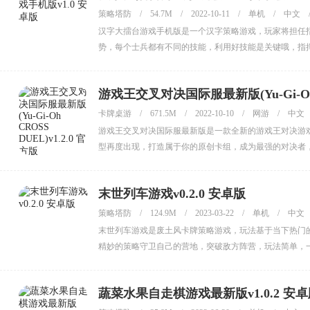
策略塔防
/
54.7M
/
2022-10-11
/
单机
/
中文
汉字大擂台游戏手机版是一个汉字策略游戏，玩家将担任
势，每个士兵都有不同的技能，利用好技能是关键哦，指
游戏王交叉对决国际服最新版(Yu-Gi-Oh C
卡牌桌游
/
671.5M
/
2022-10-10
/
网游
/
中文
游戏王交叉对决国际服最新版是一款全新的游戏王对决游
型再度出现，打造属于你的原创卡组，成为最强的对决者
末世列车游戏v0.2.0 安卓版
策略塔防
/
124.9M
/
2023-03-22
/
单机
/
中文
末世列车游戏是废土风卡牌策略游戏，玩法基于当下热门的
精妙的策略守卫自己的营地，突破敌方阵营，玩法简单，
蔬菜水果自走棋游戏最新版v1.0.2 安