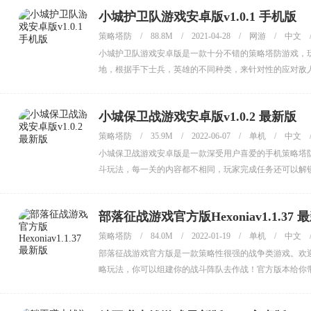
小城护卫队游戏安卓版v1.0.1 手机版
策略塔防
/
88.8M
/
2021-04-28
/
网游
/
中文
小城护卫队游戏安卓版是一款十分不错的策略塔防游戏，
地，根据手下士兵，英雄的不同种类，来针对性的应对敌
小城保卫战游戏安卓版v1.0.2 最新版
策略塔防
/
35.9M
/
2022-06-07
/
单机
/
中文
小城保卫战游戏安卓版是一款深受用户喜爱的手机策略塔
斗玩法，每一关的内容都不相同，玩家完成任务还可以解
部落征战游戏官方版Hexoniav1.1.37 
策略塔防
/
84.0M
/
2022-01-19
/
单机
/
中文
部落征战游戏官方版是一款策略性很强的战争类游戏。欢
略玩法，你可以组建你的战斗阵队去作战！官方版本给你