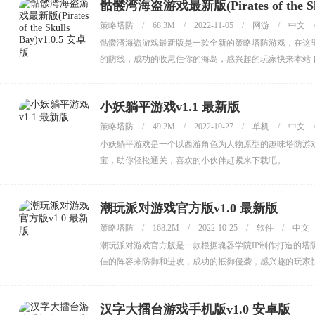
骷髅湾海盗游戏最新版(Pirates of the Sku
策略塔防
/
68.3M
/
2022-11-05
/
网游
/
中文
骷髅湾海盗游戏最新版是一款全新的策略塔防游戏，在这
的防线，成功的收尾住你的海岛，感兴趣的玩家快来本站
小妖躺平游戏v1.1 最新版
策略塔防
/
49.2M
/
2022-10-27
/
单机
/
中文
小妖躺平游戏是一个以西游角色为人物原型的趣味塔防游
宝，助你轻松通关，喜欢的小伙伴赶紧来下载吧。
潮玩派对游戏官方版v1.0 最新版
策略塔防
/
168.2M
/
2022-10-25
/
软件
/
中文
潮玩派对游戏官方版是一款根据魂器学院IP制作打造的
佳的阵容来防御和进攻，成功的抵御侵袭，感兴趣的玩家
汉字大擂台游戏手机版v1.0 安卓版