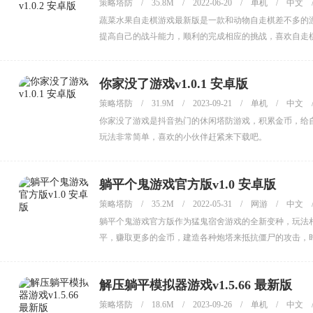
策略塔防
/
35.8M
/
2022-06-20
/
单机
/
中文
蔬菜水果自走棋游戏最新版是一款和动物自走棋差不多的
提高自己的战斗能力，顺利的完成相应的挑战，喜欢自走
你家没了游戏v1.0.1 安卓版
策略塔防
/
31.9M
/
2023-09-21
/
单机
/
中文
你家没了游戏是抖音热门的休闲塔防游戏，积累金币，给
玩法非常简单，喜欢的小伙伴赶紧来下载吧。
躺平个鬼游戏官方版v1.0 安卓版
策略塔防
/
35.2M
/
2022-05-31
/
网游
/
中文
躺平个鬼游戏官方版作为猛鬼宿舍游戏的全新变种，玩法
平，赚取更多的金币，建造各种炮塔来抵抗僵尸的攻击，
迎大家前来本站下载。
解压躺平模拟器游戏v1.5.66 最新版
策略塔防
/
18.6M
/
2023-09-26
/
单机
/
中文