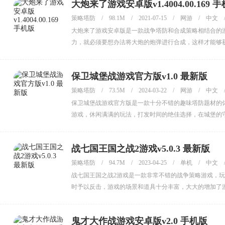
大炮来了游戏安卓版v1.4004.00.169 
策略塔防
/
98.1M
/
2021-07-15
/
网游
/
中文
大炮来了游戏安卓版是一款战争塔防和合成策略相结合的
力，就必须要想办法将大炮的炮弹进行合成，这样才能够
保卫城堡战游戏官方版v1.0 最新版
策略塔防
/
73.5M
/
2024-03-22
/
网游
/
中文
保卫城堡战游戏官方版是一款十分不错的趣味塔防题材的
游戏，休闲满满的玩法，打发时间的绝佳选择，在城堡的
战七国王国之战2游戏v5.0.3 最新版
策略塔防
/
94.7M
/
2023-04-25
/
单机
/
中文
战七国王国之战2游戏是一款非常不错的战争策略游戏，
时予以反击，游戏的场景和道具十分丰富，大大的增加了
鬼才大作战游戏安卓版v2.0 手机版