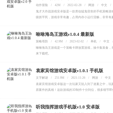
动作冒险
/
42M
/
2022-02-28
/
网游
/
中文
/
鬼才大作战游戏安卓版是一款类似猛鬼宿舍的手机策略游
级抓平民，游戏非常有趣，占用内存小运行流畅，非常有
咻咻海岛王游戏v1.0.4 最新版
策略塔防
/
42.9M
/
2023-02-02
/
单机
/
中文
咻咻海岛王游戏是一个策略卡牌放置游戏，抽卡集装备，
来下载吧。
袁家宾馆游戏安卓版v1.0.1 手机版
文字解谜
/
251.9M
/
2021-11-26
/
网游
/
中文
袁家宾馆游戏安卓版这一次玩家又陷入到了迷案之中，玩
原案件的真相！这款游戏的3D制作十分到位，很多细节
听我指挥游戏手机版v1.0 安卓版