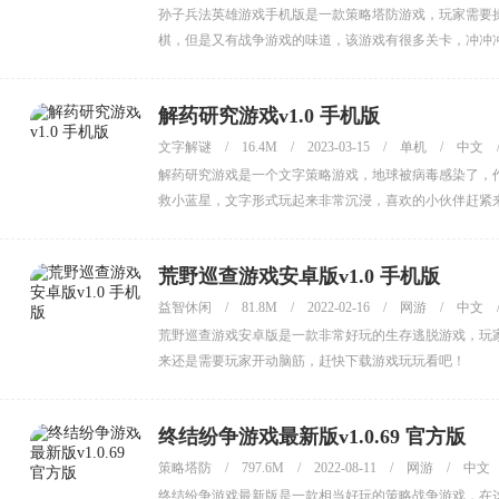
孙子兵法英雄游戏手机版是一款策略塔防游戏，玩家需要
棋，但是又有战争游戏的味道，该游戏有很多关卡，冲冲
解药研究游戏v1.0 手机版
文字解谜
/
16.4M
/
2023-03-15
/
单机
/
中文
解药研究游戏是一个文字策略游戏，地球被病毒感染了，
救小蓝星，文字形式玩起来非常沉浸，喜欢的小伙伴赶紧
荒野巡查游戏安卓版v1.0 手机版
益智休闲
/
81.8M
/
2022-02-16
/
网游
/
中文
荒野巡查游戏安卓版是一款非常好玩的生存逃脱游戏，玩
来还是需要玩家开动脑筋，赶快下载游戏玩玩看吧！
终结纷争游戏最新版v1.0.69 官方版
策略塔防
/
797.6M
/
2022-08-11
/
网游
/
中文
终结纷争游戏最新版是一款相当好玩的策略战争游戏，在