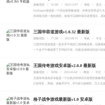
策略塔防
/
54.3M
/
2023-12-07
/
单机
/
英文
OurEmpire游戏是一个回合制策略游戏，你将在世界
你体验当统一者的感觉，游戏可以随时保存进度退出，喜
三国华容道游戏v1.0.32 最新版
策略塔防
/
77.2M
/
2023-09-11
/
单机
/
中文
三国华容道游戏是一款非常不错的三国策略游戏，玩家能
一个盒子中都放置了不同的方块，玩家必须移动到设计好
王国传奇游戏安卓版v2.0.0 最新版
策略塔防
/
565M
/
2022-03-04
/
网游
/
中文
/
王国传奇游戏安卓版是一个以凯尔特神话为背景的策略塔
己的军队，英雄、攻略齐开弓，RTS战斗超精彩，万人王
格子战争游戏最新版v1.0 安卓版