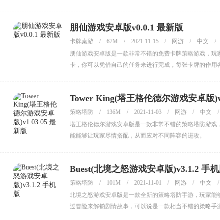
朋仙游戏安卓版v0.0.1 最新版
卡牌桌游
/
67M
/
2021-11-15
/
网游
/
中文
/
朋仙游戏安卓版是一款非常不错的免费卡牌策略游戏，玩
卡，你可以凭借自己的任务来进行完成，每张卡牌的作用
Tower King(塔王格伦德尔游戏安卓版)v1
策略塔防
/
136M
/
2021-11-03
/
网游
/
中文
/
塔王格伦德尔游戏安卓版是一款非常不错的策略塔防游戏
能能够让玩家尽情搭配，从而应对不同阵容的进攻。
Buest(北境之怒游戏安卓版)v3.1.2 手
策略塔防
/
101M
/
2021-11-01
/
网游
/
中文
/
北境之怒游戏安卓版是一款全新的策略塔防手游，玩家能
过冒险来解锁剧情故事，可以说是一款相当不错的策略手