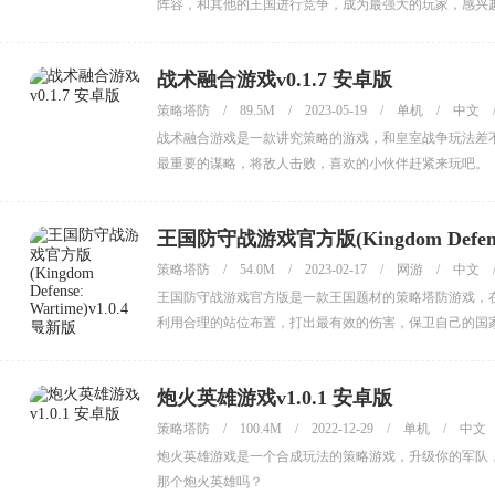
阵容，和其他的王国进行竞争，成为最强大的玩家，感兴
战术融合游戏v0.1.7 安卓版
策略塔防
/
89.5M
/
2023-05-19
/
单机
/
中文
战术融合游戏是一款讲究策略的游戏，和皇室战争玩法差
最重要的谋略，将敌人击败，喜欢的小伙伴赶紧来玩吧。
王国防守战游戏官方版(Kingdom Defense:
策略塔防
/
54.0M
/
2023-02-17
/
网游
/
中文
王国防守战游戏官方版是一款王国题材的策略塔防游戏，
利用合理的站位布置，打出最有效的伤害，保卫自己的国
炮火英雄游戏v1.0.1 安卓版
策略塔防
/
100.4M
/
2022-12-29
/
单机
/
中文
炮火英雄游戏是一个合成玩法的策略游戏，升级你的军队，
那个炮火英雄吗？