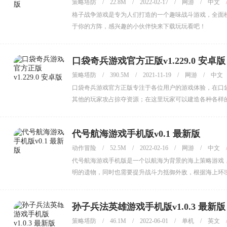
策略塔防
/
22.8M
/
2022-02-17
/
网游
/
中文
格子战争游戏是专为人们打造的一个趣味战斗游戏，全面
于你的方阵，感兴趣的小伙伴快来下载玩玩看吧！
口袋奇兵游戏官方正版v1.229.0 安卓版
策略塔防
/
390.5M
/
2021-11-19
/
网游
/
中文
口袋奇兵游戏官方正版专注于各位用户的游戏体验，在口
其他的玩家攻占掠夺资源；在这里玩家可以建造各种各样
岛，获得的更多的资源进行发展，总的来说游戏玩法和部
代号航海游戏手机版v0.1 最新版
动作冒险
/
52.5M
/
2022-02-16
/
网游
/
中文
代号航海游戏手机版是一个以航海为背景的海上策略游戏
明的遗物，同时也需要提升战斗力抵御外敌，根据海上环
伙伴赶紧下载玩起来吧。
孙子兵法英雄游戏手机版v1.0.3 最新版
策略塔防
/
46.1M
/
2022-06-01
/
单机
/
英文