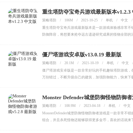
重生塔防夺宝奇兵游戏最新版本v1.2.3
策略塔防
/
106M
/
2021-10-25
/
单机
/
中文
/
重生塔防夺宝奇兵游戏最新版本是一款游戏体验感非常不
防御阵容，将想要来抢夺远古遗迹研究成果的怪物全部的
奖励和优化全部上线，轻松的赢得游戏的胜利，喜欢玩塔
僵尸塔游戏安卓版v13.0.19 最新版
策略塔防
/
20.1M
/
2021-10-19
/
单机
/
中文
僵尸塔游戏安卓版是一款非常好玩的手机趣味塔防游戏，
万别错过，不断升级自己的建筑，加强防御能力，快来下
Monster Defender城堡防御怪物防御者
策略塔防
/
108.9M
/
2023-04-18
/
单机
/
中文
MonsterDefender城堡防御怪物防御者游戏是一
组合，并且杀死怪物还能够获得更多金币，喜欢的话就来