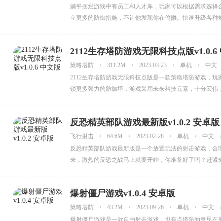
躺平摆烂游戏中有员工和人才库，玩家可以根据需求选择
立更多的防御措施，不让他发现你在偷懒。快速升级各种
2112生存塔防游戏无限科技点版v1.0.6
策略塔防
/
311.2M
/
2023-03-23
/
单机
/
中文
2112生存塔防游戏无限科技点版是一款策略塔防游戏，
锁更多强力的防御塔，游戏采用未来科技元素，十分宏伟
反恐精英部队游戏最新版v1.0.2 安卓版
飞行射击
/
64.6M
/
2023-02-28
/
单机
/
中文
反恐精英部队游戏最新版是一个放置玩法的射击游戏，合
来，激烈的反恐之战马上就要开始，你准备好了吗？赶紧
爆射僵尸游戏v1.0.4 安卓版
策略塔防
/
43.2M
/
2023-09-26
/
单机
/
中文
爆射僵尸游戏是一款自由射击游戏，也有点塔防的意思在