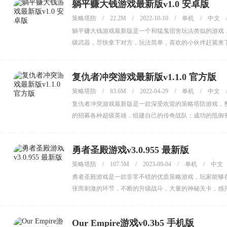
躺平赚大钱游戏最新版v1.0 安卓版
策略塔防
/
22.2M
/
2022-10-10
/
单机
/
中文
躺平赚大钱游戏最新版是一个和猛鬼宿舍玩法类似的游戏
级武器，尽快拿下对方，玩法简单，喜欢的小伙伴赶紧来
复仇者冲突游戏最新版v1.1.0 官方版
策略塔防
/
83.6M
/
2022-04-29
/
单机
/
中文
复仇者冲突游戏最新版是一款深受欢迎的策略塔防游戏，
的招募各种超级英雄，组建自己的传奇战队；成功的抵御
勇者圣殿游戏v3.0.955 最新版
策略塔防
/
107.5M
/
2023-09-04
/
单机
/
中文
勇者圣殿游戏是一款非常不错的优质策略游戏，玩家能够
张而刺激的环节，不断的升级战斗，大量的神秘关卡，感
Our Empire游戏v0.3b5 手机版