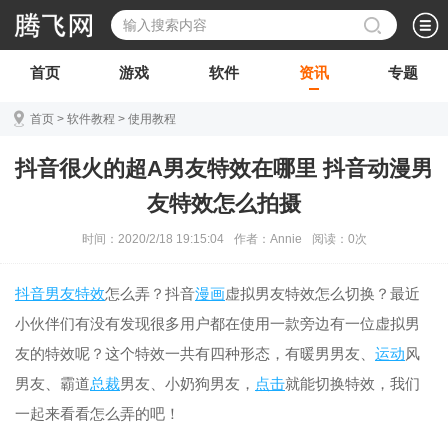
首页
游戏
软件
资讯
专题
首页
>
软件教程
>
使用教程
抖音很火的超A男友特效在哪里 抖音动漫男
友特效怎么拍摄
时间：2020/2/18 19:15:04
作者：Annie
阅读：
0
次
抖音
男友
特效
怎么弄？抖音
漫画
虚拟男友特效怎么切换？最近
小伙伴们有没有发现很多用户都在使用一款旁边有一位虚拟男
友的特效呢？这个特效一共有四种形态，有暖男男友、
运动
风
男友、霸道
总裁
男友、小奶狗男友，
点击
就能切换特效，我们
一起来看看怎么弄的吧！