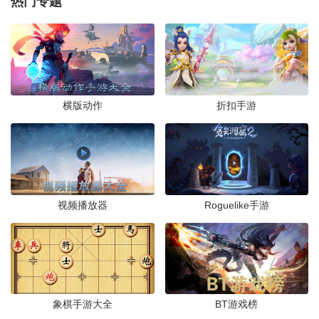
热门专题
ScaryHospital惊悚恐怖医院游戏官方版
v2.7 最新版
下载
文字解谜 /
143.0M
/
2024-05-21
脑洞王国大侦探游戏最新版v1.0.0 安卓版
横版动作
折扣手游
下载
文字解谜 /
158.9M
/
2024-04-29
火车排序难题游戏最新版(Train Sort
Puzzle)v0.2.0 安卓版
下载
益智休闲 /
61.7M
/
2024-03-14
视频播放器
Roguelike手游
玛丽之谜手游官方版v3.4 安卓版
下载
文字解谜 /
183.6M
/
2024-03-12
象棋手游大全
BT游戏榜
泞之翼3烛火篇官方版v0.5.1 最新版