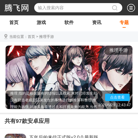
首页
游戏
软件
资讯
专题
当前位置：
首页
>
推理手游
推理手游
推理,指的是根据现有的情报以及线索,来对已经发生却
点击查看
没有目击者或是还未发生的事情进行的推算和整理.推
理能力越强,就越具备看透过去和目视未来的能力,当然
2026/6/29 12:43:47
这还需要凭借推理者自身的逻辑思维能力和知识储量.
当一个具备极其清晰逻辑思维并且知识储量极其丰富
共有
97
款安卓应用
的人进行推理时,他所道出的推理往往都极其接近真相.
想测试一下自己是这样的人吗?推理手游,欢迎你的下
五年后的来信正式版v2.0.0 最新版