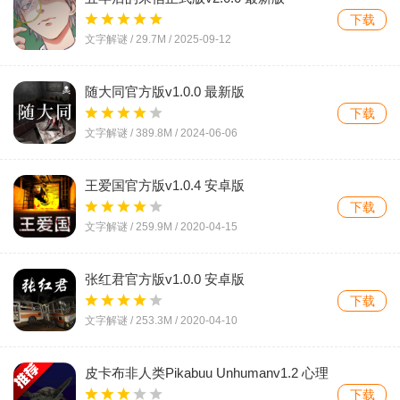
载!
下载
文字解谜 /
29.7M
/
2025-09-12
随大同官方版v1.0.0 最新版
下载
文字解谜 /
389.8M
/
2024-06-06
王爱国官方版v1.0.4 安卓版
下载
文字解谜 /
259.9M
/
2020-04-15
张红君官方版v1.0.0 安卓版
下载
文字解谜 /
253.3M
/
2020-04-10
皮卡布非人类Pikabuu Unhumanv1.2 心理
恐怖叙事冒险
下载