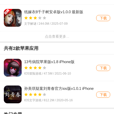
纸嫁衣8千子树安卓版v1.0.0 最新版
下载
文字解谜 /
244.0M
/
2025-07-09
点击查看更多...
霍普先生的剧院2HD版v1.0.0.6 最新版
下载
共有
2
款苹果应用
动作冒险 /
195.6M
/
2025-02-13
13号病院苹果版v1.8 iPhone版
隐秘的原罪2官方版v4.0.1 最新版
下载
下载
IOS冒险游戏 /
47.5M
/
2021-06-10
文字解谜 /
113.2M
/
2024-06-04
孙美琪疑案刘青春官方ios版v1.0.1 iPhone
违和感推理游戏官方版v1.0.5 最新版
版
下载
下载
IOS文字游戏 /
812.2M
/
2020-05-16
文字解谜 /
128.1M
/
2024-05-25