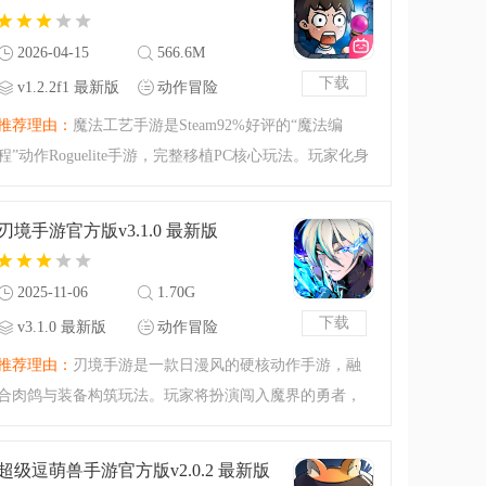
不同的强度，下载PVZ卡
2026-04-15
566.6M
下载
v1.2.2f1 最新版
动作冒险
推荐理由：
魔法工艺手游是Steam92%好评的“魔法编
程”动作Roguelite手游，完整移植PC核心玩法。玩家化身
误入异界的勇者，用100+法术符文自由组合，打造专属
复合型法术。Q版暗黑画风融合克苏鲁元素，随机地图搭
刃境手游官方版v3.1.0 最新版
配IP联动内容，移
2025-11-06
1.70G
下载
v3.1.0 最新版
动作冒险
推荐理由：
刃境手游是一款日漫风的硬核动作手游，融
合肉鸽与装备构筑玩法。玩家将扮演闯入魔界的勇者，
获刃神认可掌控神秘利刃。可巧妙搭配装备词条，利用
局内肉鸽养成元素，打造独特战斗套路，还能多人联
超级逗萌兽手游官方版v2.0.2 最新版