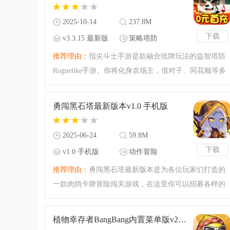
冒险。
2025-10-14
237.8M
下载
v3.3.15 最新版
策略塔防
推荐理由：
指尖斗士手游是款融合纸牌玩法的益智塔防
Roguelike手游。你将化身农场主，借对子、同花顺等多
样牌型与丰富技能、羁绊抵御僵尸潮。操作简单易上
手，还有海量福利，每局随机卡池，让你尽享策略割草
勇闯黑石塔最新版本v1.0 手机版
的战斗快感 。
2025-06-24
59.8M
下载
v1.0 手机版
动作冒险
推荐理由：
勇闯黑石塔最新版本是为各位玩家们打造的
一款肉鸽卡牌冒险闯关游戏，在这里你可以招募各样的
英雄们，前往黑石塔开始你的冒险，合理的利用不同的
流派玩法来对抗邪恶的力量，感兴趣的玩家快来本站下
植物幸存者BangBang内置菜单版v2.9.1 最新版
载吧。