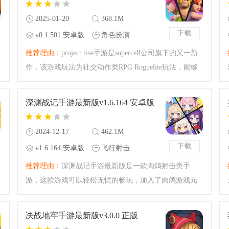
2025-01-20
368.1M
下载
v0.1.501 安卓版
角色扮演
推荐理由：
project rise手游是supercell公司旗下的又一新
作，该游戏玩法为社交动作类RPG Roguelite玩法，能够
带你领略不一样的游戏体验。Project R.I.S.E手游的玩法
轻松简单，人物还是最为经典的那些人物，感兴趣的小
深渊战记手游最新版v1.6.164 安卓版
伙伴快来下
2024-12-17
462.1M
下载
v1.6.164 安卓版
飞行射击
推荐理由：
深渊战记手游最新版是一款肉鸽射击类手
游，这款游戏可以轻松无忧的畅玩，加入了肉鸽游戏元
素，每一次的冒险都是新的开始，各类美少女角色可以
选择，不一样的技能搭配等你来挖掘，是您掌上射击肉
决战地牢手游最新版v3.0.0 正版
鸽游戏的首选！