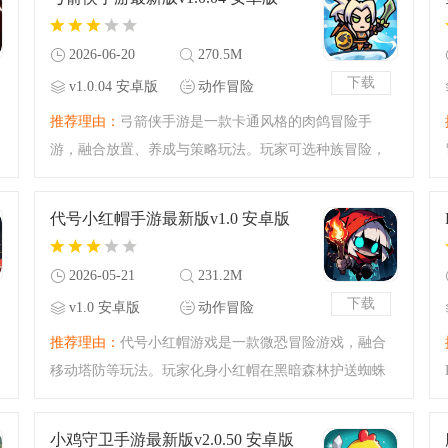
派，每局随机关卡不重
2026-06-20
270.5M
下载
v1.0.04 安卓版
动作冒险
推荐理由：
弓箭侠手游是一款卡通风格的肉鸽冒险手
游，融合放置、养成与策略玩法。玩家可选种族冒险，
随机事件获技能道具，挑战怪物与BOSS。竖屏操作，技
能组合自由，可公会协作占资源，体验轻松又有深度。
代号小红帽手游最新版v1.0 安卓版
2026-05-21
231.2M
下载
v1.0 安卓版
动作冒险
推荐理由：
代号小红帽游戏是一款微恐冒险游戏，融合
移动塔防等玩法。玩家化身小红帽在黑暗森林护送蜘蛛
母体，要收集虫卵召唤寄生体抵御强敌，搜寻宝藏并撤
离，还有独特技能与布阵玩法，颠覆童话世界观。
小鸡守卫手游最新版v2.0.50 安卓版