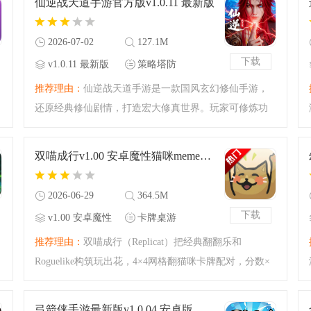
仙逆战天道手游官方版v1.0.11 最新版
吧。
2026-07-02
127.1M
下载
v1.0.11 最新版
策略塔防
推荐理由：
仙逆战天道手游是一款国风玄幻修仙手游，
还原经典修仙剧情，打造宏大修真世界。玩家可修炼功
法、渡劫飞升、收服灵宠，自由搭配仙技法宝。支持跨
服团战、宗门竞技、秘境寻宝等玩法，挂机轻松升级，
双喵成行v1.00 安卓魔性猫咪meme肉鸽翻翻乐
沉浸式体验逆天改命
2026-06-29
364.5M
下载
v1.00 安卓魔性
卡牌桌游
猫咪meme肉鸽
推荐理由：
双喵成行（Replicat）把经典翻翻乐和
翻翻乐
Roguelike构筑玩出花，4×4网格翻猫咪卡牌配对，分数×
倍率狂涨，策略感直接拉满。55+特殊卡牌、50+奇葩道
具、14种升级效果，能玩出爆发、经济、续航等多种流
弓箭侠手游最新版v1.0.04 安卓版