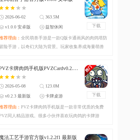
技玩法，战斗流畅刺激
2026-06-02
363.5M
下载
v1.0.0 安卓版
益智休闲
推荐理由：
全民萌兽手游是一款Q版卡通画风的肉鸽塔防
冒险手游，以奇幻大陆为背景。玩家收集养成海量萌兽
伙伴，组建战队，随心搭配策略，挑战关卡与副本。支
持佛系挂机离线收益，融合随机奇遇与多元玩法，轻松
PVZ卡牌肉鸽手机版PVZCardv0.2.3 最新版
体验热血又治愈的冒
2026-05-08
123.0M
下载
v0.2.3 最新版
卡牌桌游
推荐理由：
PVZ卡牌肉鸽手机版是一款非常优质的免费
PVZ同人精品游戏。很多小伙伴喜欢玩肉鸽的卡牌游
戏，这款PVZ卡牌肉鸽手机版带给大家！精选的rougelike
植物大战僵尸的同人游戏，根据你的抉择你的卡牌会有
魔法工艺手游官方版v1.2.2f1 最新版