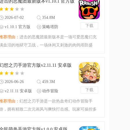
进击的恶魔团最新版本v1.10.1 官方版
行，无强制氪金，关
2026-07-02
354.8M
下载
v1.10.1 官方版
策略塔防
推荐理由：
进击的恶魔团最新版本是一场可爱恶魔们充
满血泪的地狱守卫战，一场休闲又刺激的肉鸽塔防盛
宴！考验你策略的时候到了，部署你的防线，绝不让敌
人前进一步。现在开始，恶魔团突击！感兴趣的玩家快
幻想之刃手游官方版v2.11.11 安卓版
来下载吧。进击的恶魔
2026-06-26
459.3M
下载
v2.11.11 安卓版
动作冒险
推荐理由：
幻想之刃手游是一款热血奇幻动作冒险手
游，拥有精致二次元画风与爽快打击感。玩家可操控多
职业角色，探索广阔奇幻大陆，挑战副本BOSS。支持技
能连招、装备养成与时装搭配，融入秘境探索、跨服竞
全民萌兽手游官方版v1.0.0 安卓版