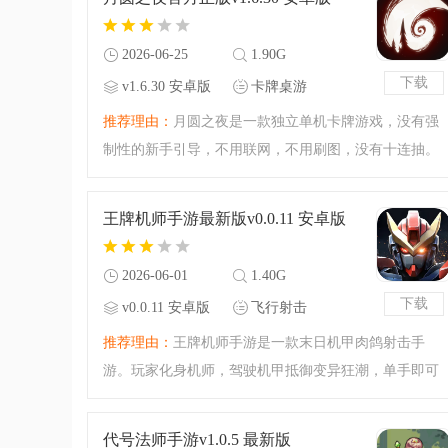
吧。
2026-06-25
1.90G
下载
v1.6.30 安卓版
卡牌桌游
推荐理由：
月圆之夜是一款独立单机卡牌游戏，没有强
制性的新手引导，不用联网，不用刷图，没有十连抽。
玩家将自行选择有着独特主动技能和卡组的小红帽来攻
略关卡，根据所取得的名望与勇气的不同会有不同的结
王牌机师手游最新版v0.0.11 安卓版
局。或许表面的恶人
2026-06-01
1.40G
下载
v0.0.11 安卓版
飞行射击
推荐理由：
王牌机师手游是一款末日机甲肉鸽射击手
游。玩家化身机师，驾驶机甲抵御变异狂潮，单手即可
操控，全自动射击，走位躲敌，享受弹幕割草爽感。可
自由组装机甲，搭配陨星炮、能量护盾等武装，动态肉
代号法师手游v1.0.5 最新版