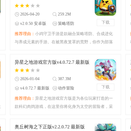
2026-04-20
259.2M
下载
v2.0.50 安卓版
策略塔防
推荐理由：
小鸡守卫手游是款融合策略塔防、合成进化
与养成元素的手游。在被黑夜笼罩的荒野，你作为部落
英雄，需守护神鸡图腾。能集结法师等英雄，战斗中合
成升阶，触发召唤远古神兽。神鸡有专属绝技，还可强
异星之地游戏官方版v4.0.72.7 最新版
化，玩法能肝能佛。
2026-01-04
387.3M
下载
v4.0.72.7 最新版
动作冒险
，
推荐理由：
异星之地游戏官方版是为各位玩家打造的一
生
款科幻肉鸽游戏，在这里你将化身为太空的冒险者，采
集资源，击败敌人，获得强大的技能，建立属于自己的
星际势力，在充满危险的世界当中走的更远，感兴趣的
奥丘树海之下正版v2.2.0.72 最新版