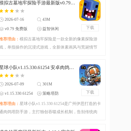
模拟古墓地牢探险手游最新版v0.79 免费版
有着很复杂的玩法套
2026-07-16
43M
下载
v0.79 免费版
益智休闲
推荐理由：
模拟古墓地牢探险是一款全新的像素探险游
戏，单指操作的沉浸式游戏，全新体素画风与荒诞情节
相结合，四个神奇的幻想世界，成功通关才能拯救你的
朋友，一定要想办法收集各种道具，充分利用你的想象
星球小队v1.15.330.61254 安卓肉鸽塔防割草手游
力，千变万化的墓穴
2026-07-09
301M
下载
v1.15.330.61254
策略塔防
安卓肉鸽塔防割
推荐理由：
星球小队v1.15.330.61254是广州伊思打造的卡
草手游
通肉鸽塔防手游，主打独创吞噬成长机制，告别传统肉
鸽二选一取舍。游戏支持单人闯关、双人联机对战，海
量算法卡牌自由搭配流派，低配安卓手机也能流畅运