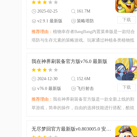
2025-02-25
161.7M
下载
v2.9.1 最新版
策略塔防
推荐理由：
植物幸存者BangBang内置菜单版是一款结合
塔防与生存元素的策略游戏。玩家通过种植各类植物抵
御僵尸入侵，保护家园。此版本有着免广告获得奖励特
权，还可以开启增加钻石、增加金币的福利，每种植物
我在神界刷装备官方版v76.0 最新版
拥有独特技能，需合
2024-12-30
152.6M
下载
v76.0 最新版
飞行射击
推荐理由：
我在神界刷装备官方版是一款全新上线的割
草游戏，简单的操作，自由的选择技能进行搭配，酷炫
的特效，爽快的战斗体验，让你可以获得更多的乐趣，
还在等什么，赶紧来守护你的家园城邦吧。
无尽梦回官方最新版v0.803005.0 安卓版