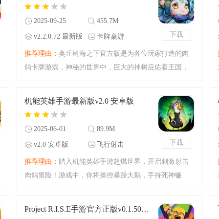
玩家快来本站下载吧
2025-09-25
455.7M
下载
v2.2.0.72 最新版
卡牌桌游
推荐理由：
奥丘树海之下官方版是为各位玩家打造的肉
鸽卡牌游戏，神秘的世界中，巨大的神树庇佑着王国，
突然出现的黑雾，被变成魔物的生灵，寻找事情的真
相，抵御邪恶黑雾的侵袭，感兴趣的玩家快来本站下载
机能英雄手游最新版v2.0 安卓版
吧。
2025-06-01
89.9M
下载
v2.0 安卓版
飞行射击
推荐理由：
踏入机能英雄手游超燃世界，开启刺激射击
肉鸽冒险！游戏中，你将操控暴躁大鹅，手持死神镰
刀、平底锅等19种脑洞大开的武器。融合roguelike与割草
玩法，技能随机组合，每场战斗都充满惊喜，快来体验
Project R.I.S.E手游官方正版v0.1.501 安卓版
大鹅的称霸之旅。