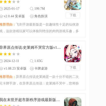
2025-01-17
199.7M
下载
v2.0.44 安卓版
角色扮演
推荐理由：
飞剑手游最新版是一款趣味性十足的仙侠游
戏，这款游戏玩家可以体验到绝佳的肉鸽游戏乐趣，多
种技能和装备可以获取，组合成不同的神技，击败所有
的敌人，成为最后的通关者吧，如果你对肉鸽游戏感兴
异界原点传说:史莱姆不哭官方版v1.08.23 安卓版
趣，千万不要错过这
2024-12-11
1.65G
下载
v1.08.23 安卓版
卡牌桌游
推荐理由：
异界原点传说史莱姆是一款十分不错的二次
元卡牌手游，在异界原点传说：史莱姆不哭中，您将扮
演一位曾经惨遭无耻冒险者暗算的魔王，在这一世重新
投胎归来，掌握自己的命运。通过策略与智慧，您将带
我在末世开超市新秩序游戏最新版v2.0 官方版
领您的魔物军团反击