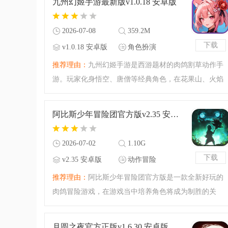
九州幻姬手游最新版v1.0.18 安卓版
冒出来的怪物，一
2026-07-08
359.2M
下载
v1.0.18 安卓版
角色扮演
推荐理由：
九州幻姬手游是西游题材的肉鸽割草动作手
游。玩家化身悟空、唐僧等经典角色，在花果山、火焰
山等场景，以随机技能+宝石词条组合，横扫海量妖魔。
竖屏单手操作、单局短平快，解压又有策略，碎片时间
阿比斯少年冒险团官方版v2.35 安卓版
随时畅玩。
2026-07-02
1.10G
下载
v2.35 安卓版
动作冒险
推荐理由：
阿比斯少年冒险团官方版是一款全新好玩的
肉鸽冒险游戏，在游戏当中培养角色将成为制胜的关
键，化身为阿比斯少年，开启一场壮大的冒险之旅，探
索无尽深渊的未知历史，感兴趣的玩家快来本站下载
月圆之夜官方正版v1.6.30 安卓版