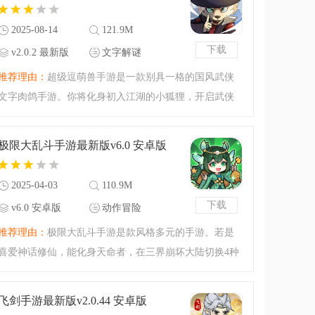
机，在魔界开启热血冒
2025-08-14
121.9M
下载
v2.0.2 最新版
文字解谜
推荐理由：
超级逗萌兽手游是一款别具一格的国风武侠
文字肉鸽手游。你将化身初入江湖的小狐狸，开启武侠
冒险。游戏融合MUD休闲文字冒险与传统肉鸽策略，能
收集武林秘籍、解锁动物英雄，还有无尽试炼等你挑
极限大乱斗手游最新版v6.0 安卓版
战，超萌超好玩。
2025-04-03
110.9M
下载
v6.0 安卓版
动作冒险
推荐理由：
极限大乱斗手游是款风格多元的手游。若是
喜爱神话修仙，能化身天命者，在三界崩坏大陆切换4种
职业，招募伙伴，组队闯洪荒副本、参与仙魔阵营战。
热衷射击枪战，则可操控角色，凭多样武器与策略，在
飞剑手游最新版v2.0.44 安卓版
绚烂战场酣战，畅享