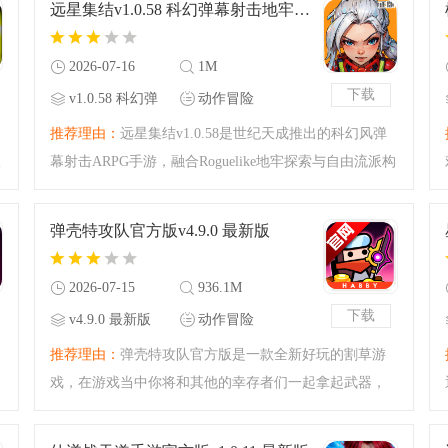
远星集结v1.0.58 科幻弹幕射击地牢刷宝手游
厌，因为总是会有全新
2026-07-16
1M
下载
v1.0.58 科幻弹
动作冒险
幕射击地牢刷宝
推荐理由：
远星集结v1.0.58是世纪天成推出的科幻风弹
手游
版
幕射击ARPG手游，融合Roguelike地牢探索与自由流派构
筑，双摇杆操作灵活走位躲弹幕，可搭配武器、天赋、
源器打造专属战斗体系，能召唤巨型机甲清屏闯关，单
弹壳特攻队官方版v4.9.0 最新版
人刷宝、多人组队
2026-07-15
936.1M
下载
v4.9.0 最新版
动作冒险
推荐理由：
弹壳特攻队官方版是一款全新好玩的割草游
戏，在游戏当中你将和其他的幸存者们一起拿起武器，
战胜危险的敌人，在这里你需要时刻注意自己的敌人，
不让自己陷入危险的境地，感兴趣的玩家快来本站下载