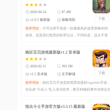
鸽玩法，随机地图敌人
2026-04-24
87.4M
下载
v1.0.5 最新版
策略塔防
推荐理由：
代号法师手游是一款像素风的放置策略肉鸽
游戏。还是我们熟悉的割草玩法，不同的是，这次不需
要玩家移动角色打怪，而是建立一个战斗队伍，不同流
派有不同的属性，合理搭配、升级，放置战斗非常好
疯狂宝贝游戏最新版v1.2 安卓版
玩，超多关卡等你来挑
2026-02-11
303.2M
下载
v1.2 安卓版
文字解谜
推荐理由：
疯狂宝贝手游是暗黑西游题材roguelike手游
你化身“天命人”坠入混沌世界，数百种随机事件抉择定
死，可探索黑风山等西游故地，与哪吒、八戒等伙伴同
行，搭配装备与宠物，体验策略博弈与剧情沉浸的暗黑
指尖斗士手游官方版v3.3.15 最新版