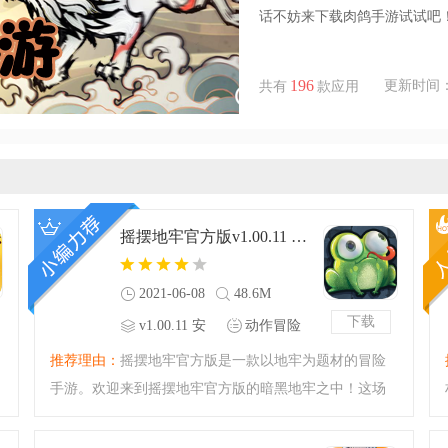
话不妨来下载肉鸽手游试试吧
196
更新时间：202
共有
款应用
摇摆地牢官方版v1.00.11 安卓版
2021-06-08
48.6M
下载
v1.00.11 安
动作冒险
卓版
推荐理由：
摇摆地牢官方版是一款以地牢为题材的冒险
手游。欢迎来到摇摆地牢官方版的暗黑地牢之中！这场
精彩的地牢冒险等你来闯荡，各种各样的惊喜关卡，创
意满满的不同种怪物，带你享受最棒的游戏！不会生