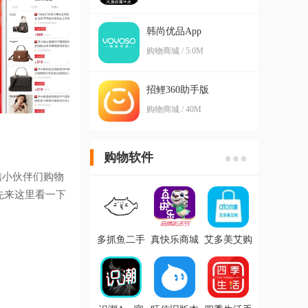
韩尚优品App
购物商城 / 5.0M
招鲤360助手版
购物商城 / 40M
购物软件
信小伙伴们购物
先来这里看一下
多抓鱼二手
真快乐商城
艾多美艾购
书店app
app最新版
官方版