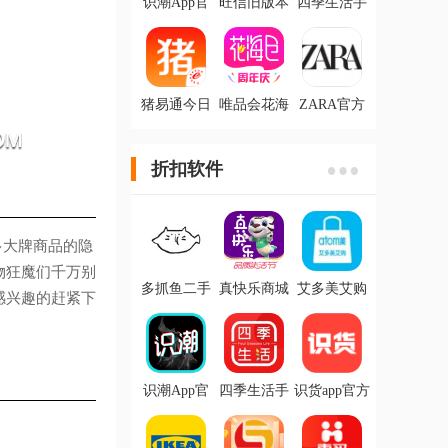
识潮App官
旺信旧版本
四季生活手
方版
机最新版
猪易通今日
唯品会花海
ZARA官方
猪价软件
仓app官方版
版
折扣软件
多大牌商品的隐
物狂魔们千万别
多抓鱼二手
真快乐商城
艾多美艾购
感兴趣的赶紧下
书店app
app最新版
官方版
识潮App官
四季生活手
识货app官方
方版
机最新版
版