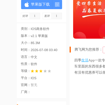
苹果版下载
好评
1
差评
1
类别：
IOS商务软件
版本：
v2.1 苹果版
大小：
85.3M
腾飞网为您推荐：
时间：
2026-07-08 03:40
语言：
中文
四季
生活
App一款
性质：
软件
车里面的东西很多
等级：
有没有优惠券可以
平台：
IOS
官网：
暂无
厂商：