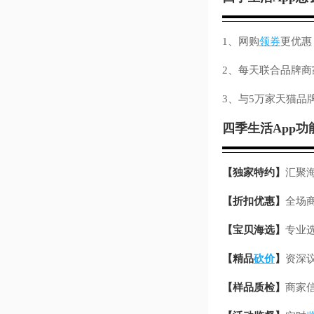
1、网购
领券
更优惠
2、每天联合品牌商
3、与5万家天猫品
四季生活App功
【独家特约】
汇聚
【折扣优惠】
全场
【宝贝海选】
专业
【精品
砍价
】
资深
【样品质检】
商家