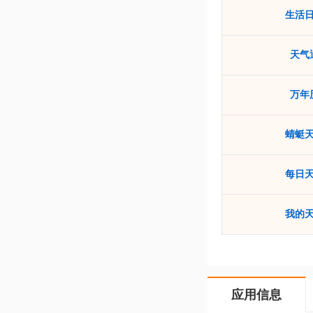
生活
天气
万年
蜻蜓
每日
我的
应用信息