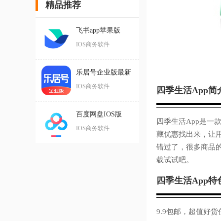
精品推荐
飞书app苹果版
IOS商务软件
乐居号企业版最新
版
IOS商务软件
四季生活App简
百度网盘IOS版
四季生活App是一
IOS商务软件
藏优惠找出来，让
错过了，很多商品
载试试吧。
四季生活App特
9.9包邮，超值好