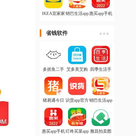
IKEA宜家家
销巴生活app
惠买app手机
居-网上商城
官方版
版
省钱软件
多抓鱼二手
艾多美艾购
四季生活手
书店app
官方版
机最新版
猪易通今日
识货app官方
销巴生活app
猪价软件
版
官方版
惠买app手机
叮咚买菜app
雅昌拍卖图