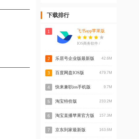
版
官方版
录app瓷器官
方版
下载排行
飞书app苹果版
1
IOS商务软件 /
413.4M
2
乐居号企业版最新版
42.6M
3
百度网盘IOS版
479.7M
4
快来兼职ios手机版
9.7M
5
淘宝特价版
233.2M
6
淘宝直播苹果官方版
157.3M
7
京东到家最新版
163.6M