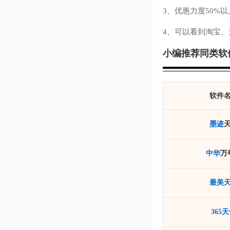
3、优惠力度50%
4、可以看到淘宝
小编推荐同类软
软件
墨迹
中华
万
最美
365