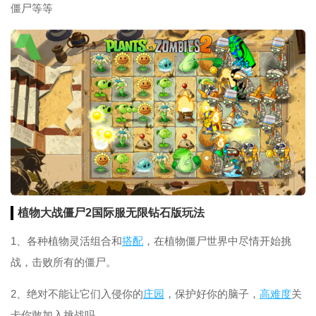
僵尸等等
植物大战僵尸2国际服无限钻石版玩法
1、各种植物灵活组合和
搭配
，在植物僵尸世界中尽情开始挑
战，击败所有的僵尸。
2、绝对不能让它们入侵你的
庄园
，保护好你的脑子，
高难度
关
卡你敢加入挑战吗。