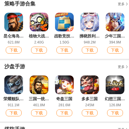
策略手游合集
更多
昆仑海岛奇兵最新版本
植物大战僵尸2最新版
战歌竞技场ios腾讯版
拂晓胜利之刻官方版
少年三国志零官方版
621.8M
2.40G
1.50G
948.2M
394.9M
下载
下载
下载
下载
下载
沙盘手游
更多
荣耀舰队1折免费版
三国一统九州
奇盘三国
多多三国
幻想三国志5最新官方版
911.1M
461.8M
281.6M
245M
126.8M
下载
下载
下载
下载
下载