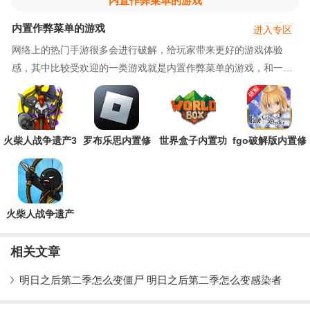
内置作弊菜单的游戏
内置作弊菜单的游戏
进入专区
网络上的热门手游很多会进行破解，给玩家带来更好的游戏体验
感，其中比较受欢迎的一类游戏就是内置作弊菜单的游戏，和一般
的破解游戏不同，内置作弊菜单游戏会有很明显的一
火柴人战争遗产3
罗布乐思内置修
世界盒子内置功
fgo破解版内置修
内置功能菜单版
改器最新版本
能菜单版(世界盒
改器版(Fate/GO)
Stick War 3
Roblox
子：沙盒上帝模
拟器)
火柴人战争遗产
内置功能菜单版
(火柴人战争遗产
相关文章
召唤版)
明日之后第二季怎么变僵尸 明日之后第二季怎么变感染者