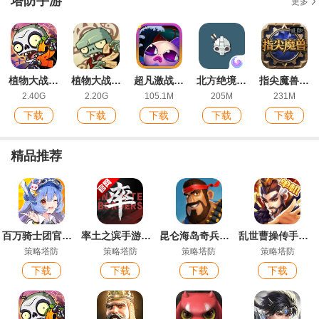
塔防手游
更多
植物大战僵尸2最新版
植物大战僵尸2ios版
超凡激战最新ios版
北方绝境游戏安卓版
指尖魔兽手游最新版
2.40G
2.20G
105.1M
205M
231M
下载
下载
下载
下载
下载
精品推荐
百万骑士团官方版本手游
率土之滨手游最新版
昆仑海岛奇兵最新版本
乱世曹操传手游最新版
策略塔防
策略塔防
策略塔防
策略塔防
下载
下载
下载
下载