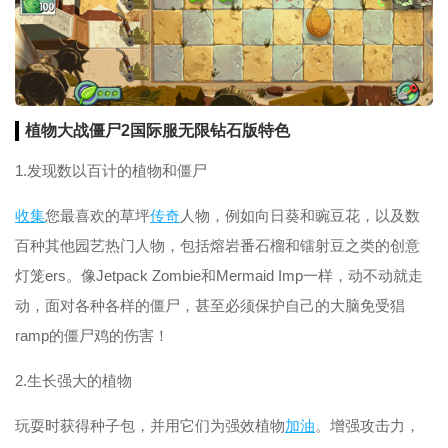
植物大战僵尸2国际服无限钻石版特色
1.发现数以百计的植物和僵尸
收集
您最喜欢的草坪
传奇
人物，例如向日葵和豌豆花，以及数
百种其他园艺热门人物，包括熔岩番石榴和镭射豆之类的创意
灯笼ers。像Jetpack Zombie和Mermaid Imp一样，动不动就走
动，面对各种各样的僵尸，甚至必须保护自己的大脑免受猖
ramp的僵尸鸡的伤害！
2.生长强大的植物
玩耍时获得种子包，并用它们为强效植物
加油
。增强攻击力，