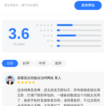
发布评论
请文明发言，遵守社区规范
★
★
★
★
★
3.6
★
★
★
★
★
★
★
★
★
14人评分
★
全部
好评
中评
差评
新疆昌吉回族自治州网友 客人
这游戏爽是真爽，进去就送无限钻石，所有植物直接拉满
五阶，打僵尸跟割草似的。一键备份数据这个功能太实用
了，换新手机时直接恢复存档，省得重新肝。不过后期关
卡还是有点无聊，太容易过了，想挑战的别下