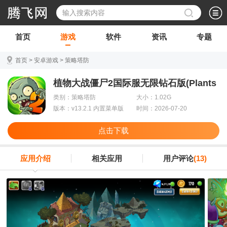
首页
游戏
软件
资讯
专题
首页
>
安卓游戏
>
策略塔防
植物大战僵尸2国际服无限钻石版(Plants
vs Zombies 2)
类别：策略塔防
大小：1.02G
版本：v13.2.1 内置菜单版
时间：2026-07-20
点击下载
应用介绍
相关应用
用户评论
(13)