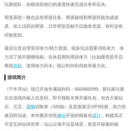
玩家组队，你能借助他们的速度快速完成任务和击杀。
帮派系统一般也会有帮派任务、帮派秘境和帮派经验加成道
具。加入活跃的帮派，日常帮派贡献不仅能拿资源，有时还有
经验奖励。
最后注意合理安排体力/精力资源。很多玩法需要消耗体力，体
力没了就不能继续刷。在休息期间用掉体力（比如睡觉前开启
离线
挂机
、使用体力药水）能让时间利用效率最大化。
游戏简介
《千年寻仙》现已开放专属福利码：666/888/999。新玩家注册
后在游戏内输入任意码，即可领取丰厚开服礼包，包含大量钻
石、元宝、
宠物
召唤券（420抽）及直接激活VIP3特权，助力快
速启程仙途。本作摒弃传统
修仙
手游的模板化
设计
，构建真正
可交互的仙侠世界：仙山云海不仅是场景，更是可探索的秘