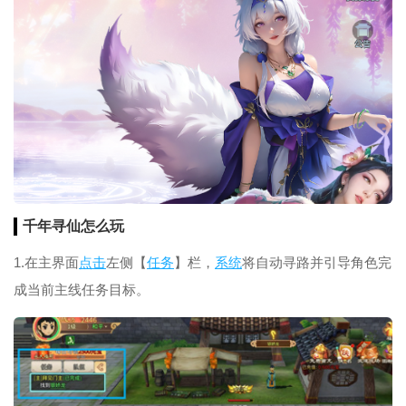
千年寻仙怎么玩
1.在主界面
点击
左侧【
任务
】栏，
系统
将自动寻路并引导角色完
成当前主线任务目标。