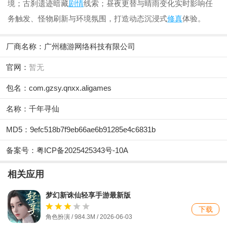
境；古刹遗迹暗藏
剧情
线索；昼夜更替与晴雨变化实时影响任
务触发、怪物刷新与环境氛围，打造动态沉浸式
修真
体验。
厂商名称：
广州穗游网络科技有限公司
官网：
暂无
包名：com.gzsy.qnxx.aligames
名称：千年寻仙
MD5：9efc518b7f9eb66ae6b91285e4c6831b
备案号：粤ICP备2025425343号-10A
相关应用
梦幻新诛仙轻享手游最新版
下载
角色扮演 / 984.3M /
2026-06-03