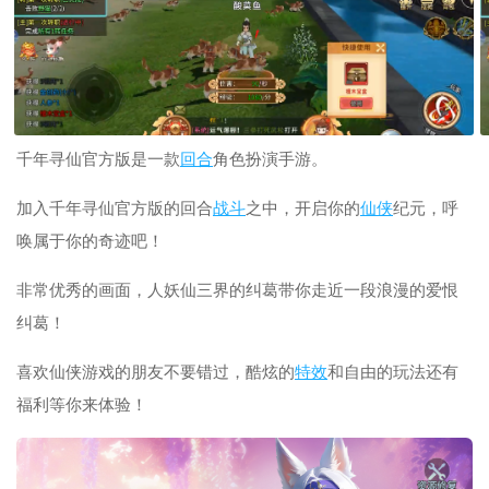
千年寻仙官方版是一款
回合
角色扮演手游。
加入千年寻仙官方版的回合
战斗
之中，开启你的
仙侠
纪元，呼
唤属于你的奇迹吧！
非常优秀的画面，人妖仙三界的纠葛带你走近一段浪漫的爱恨
纠葛！
喜欢仙侠游戏的朋友不要错过，酷炫的
特效
和自由的玩法还有
福利等你来体验！