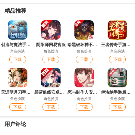
精品推荐
创造与魔法手游官方版
阴阳师网易官服
暗黑破坏神不朽手游官方版
王者传奇手游最新版
角色扮演
角色扮演
角色扮演
角色扮演
下载
下载
下载
下载
天涯明月刀手游最新版
碧蓝航线安卓官服
恋与制作人安卓官服
伊洛纳手游最新版
角色扮演
角色扮演
角色扮演
角色扮演
下载
下载
下载
下载
用户评论