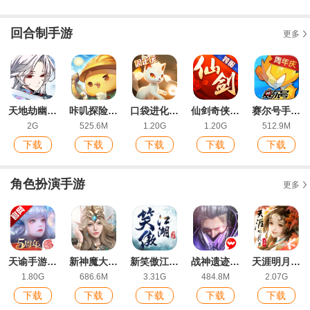
回合制手游
更多
天地劫幽城再临手游最新版
咔叽探险队官方版
口袋进化腾讯版
仙剑奇侠传3D回合官方客户端
赛尔号手游苹果版
2G
525.6M
1.20G
1.20G
512.9M
下载
下载
下载
下载
下载
角色扮演手游
更多
天谕手游网易版官方版
新神魔大陆九游版
新笑傲江湖手游IOS福利版
战神遗迹ios版
天涯明月刀手游最新版
1.80G
686.6M
3.31G
484.8M
2.07G
下载
下载
下载
下载
下载