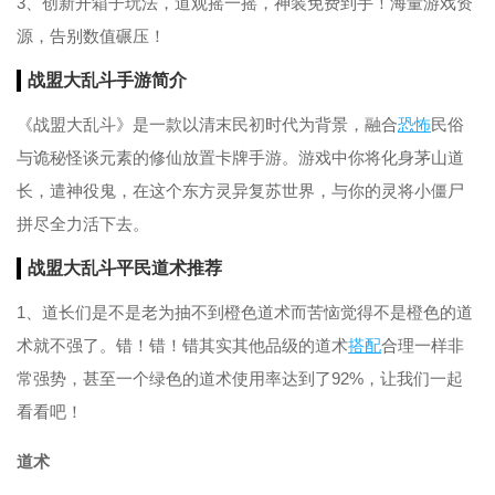
3、创新开箱子玩法，道观摇一摇，神装免费到手！海量游戏资
源，告别数值碾压！
战盟大乱斗手游简介
《战盟大乱斗》是一款以清末民初时代为背景，融合
恐怖
民俗
与诡秘怪谈元素的修仙放置卡牌手游。游戏中你将化身茅山道
长，遣神役鬼，在这个东方灵异复苏世界，与你的灵将小僵尸
拼尽全力活下去。
战盟大乱斗
平民
道术推荐
1、道长们是不是老为抽不到橙色道术而苦恼觉得不是橙色的道
术就不强了。错！错！错其实其他品级的道术
搭配
合理一样非
常强势，甚至一个绿色的道术使用率达到了92%，让我们一起
看看吧！
道术