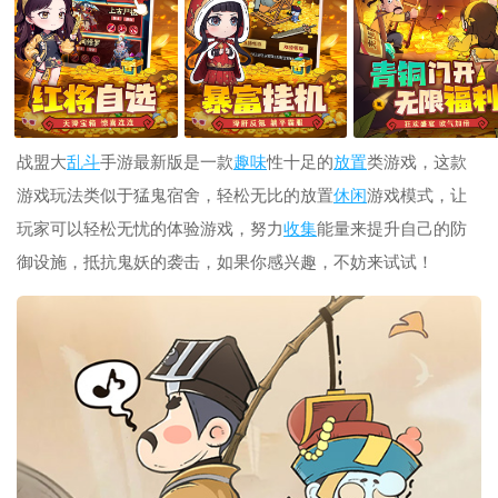
战盟大
乱斗
手游最新版是一款
趣味
性十足的
放置
类游戏，这款
游戏玩法类似于猛鬼宿舍，轻松无比的放置
休闲
游戏模式，让
玩家可以轻松无忧的体验游戏，努力
收集
能量来提升自己的防
御设施，抵抗鬼妖的袭击，如果你感兴趣，不妨来试试！