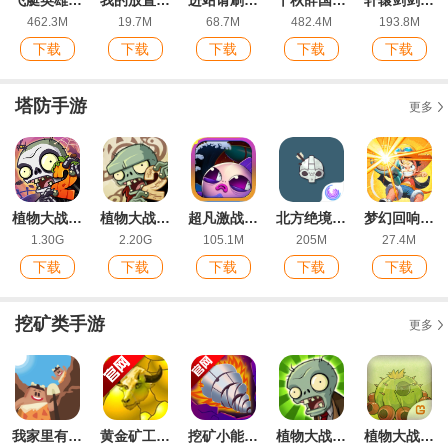
462.3M
19.7M
68.7M
482.4M
193.8M
下载
下载
下载
下载
下载
塔防手游
更多
植物大战僵尸2最新版
植物大战僵尸2ios版
超凡激战最新ios版
北方绝境游戏安卓版
梦幻回响手游最新版
1.30G
2.20G
105.1M
205M
27.4M
下载
下载
下载
下载
下载
挖矿类手游
更多
我家里有矿官方版Idle Digging
黄金矿工指导版头牛版手游
挖矿小能手官方版Ground Digger
植物大战僵尸废物版手机版
植物大战僵尸精华版游戏手机版(PvZ Ultimate)