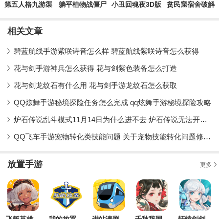
第五人格九游渠
躺平植物战僵尸
小丑回魂夜3D版
贫民窟宿舍破解
道服手游
官方版
游戏官方版
版
相关文章
碧蓝航线手游紫咲诗音怎么样 碧蓝航线紫咲诗音怎么获得
花与剑手游神兵怎么获得 花与剑紫色装备怎么打造
花与剑龙纹石有什么用 花与剑手游龙纹石怎么获取
QQ炫舞手游秘境探险任务怎么完成 qq炫舞手游秘境探险攻略
炉石传说乱斗模式11月14日为什么进不去 炉石传说无法开启是什么情况
QQ飞车手游宠物转化类技能问题 关于宠物技能转化问题修复公告
放置手游
更多
飞艇英雄手游官方版
我的放置mud官方版
进站请刷卡破解版
千秋辞国际服
轩辕剑剑之源手游官方版