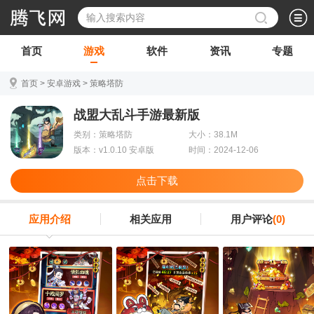
首页
游戏
软件
资讯
专题
首页
>
安卓游戏
>
策略塔防
战盟大乱斗手游最新版
类别：策略塔防
大小：38.1M
版本：v1.0.10 安卓版
时间：2024-12-06
点击下载
应用介绍
相关应用
用户评论
(0)