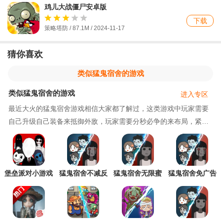
鸡儿大战僵尸安卓版
下载
策略塔防 / 87.1M / 2024-11-17
猜你喜欢
类似猛鬼宿舍的游戏
类似猛鬼宿舍的游戏
进入专区
最近大火的猛鬼宿舍游戏相信大家都了解过，这类游戏中玩家需要
自己升级自己装备来抵御外敌，玩家需要分秒必争的来布局，紧张
刺激的紧凑感非常吸引广大玩家，那么有没有类似猛鬼宿舍的游
戏，今天就为大家整理了一些类似猛鬼宿舍的游戏，这类游戏主要
是生存塔防为主，玩家需要自己不断搜索物资进行升级自己的装
备，要小心敌人的攻击，游戏玩法构成
堡垒派对小游戏
猛鬼宿舍不减反
猛鬼宿舍无限蜜
猛鬼宿舍免广告
免广告版
增版
柚币版
版