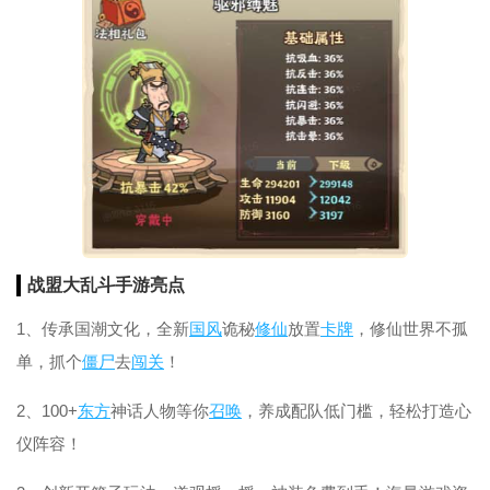
战盟大乱斗手游亮点
1、传承国潮文化，全新
国风
诡秘
修仙
放置
卡牌
，修仙世界不孤
单，抓个
僵尸
去
闯关
！
2、100+
东方
神话人物等你
召唤
，养成配队低门槛，轻松打造心
仪阵容！