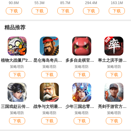
90.8M
55.3M
85.7M
294.4M
163.1M
下载
下载
下载
下载
下载
精品推荐
植物大战僵尸2最新版
昆仑海岛奇兵最新版本
多多自走棋官方服
率土之滨手游最新版
策略塔防
策略塔防
策略塔防
策略塔防
下载
下载
下载
下载
三国戏赵云传游戏最新版
战争与文明最新版本
少年三国志零官方版
亮剑手游官方正版
策略塔防
策略塔防
策略塔防
策略塔防
下载
下载
下载
下载