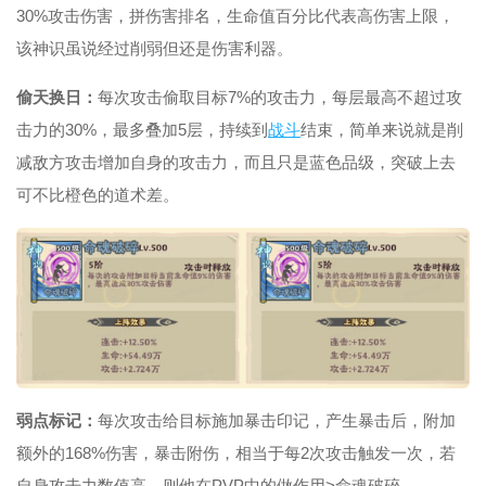
30%攻击伤害，拼伤害排名，生命值百分比代表高伤害上限，
该神识虽说经过削弱但还是伤害利器。
偷天换日：
每次攻击偷取目标7%的攻击力，每层最高不超过攻
击力的30%，最多叠加5层，持续到
战斗
结束，简单来说就是削
减敌方攻击增加自身的攻击力，而且只是蓝色品级，突破上去
可不比橙色的道术差。
弱点标记：
每次攻击给目标施加暴击印记，产生暴击后，附加
额外的168%伤害，暴击附伤，相当于每2次攻击触发一次，若
自身攻击力数值高，则他在PVP中的做作用>命魂破碎。