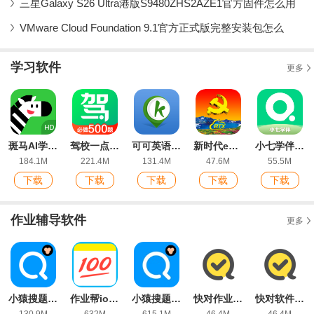
三星Galaxy S26 Ultra港版S9480ZHS2AZE1官方固件怎么用
VMware Cloud Foundation 9.1官方正式版完整安装包怎么
学习软件
更多
斑马AI学HDapp官方版
驾校一点通app官方版
可可英语初中英语点读app安卓版
新时代e支部BTX测试版
小七学伴ios版
184.1M
221.4M
131.4M
47.6M
55.5M
下载
下载
下载
下载
下载
作业辅导软件
更多
小猿搜题拍照搜题app安卓版
作业帮ios版
小猿搜题ios版
快对作业在线使用App
快对软件官方版