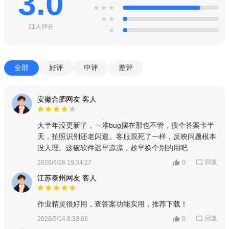
3.0
★
★
★
★
★
21人评分
★
全部
好评
中评
差评
安徽合肥网友 客人
大半年没更新了，一堆bug摆在那也不管，搜个答案卡半
天，拍照识别还老闪退。客服跟死了一样，反映问题根本
没人理。这破软件迟早凉凉，趁早换个别的用吧
回复
2026/6/26 19:34:27
0
江苏泰州网友 客人
作业精灵很好用，查答案功能实用，推荐下载！
回复
2026/5/14 8:33:08
0