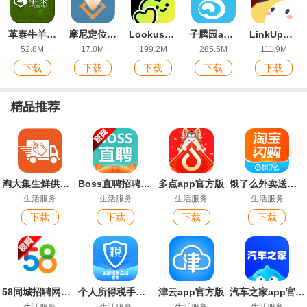
革泰牛羊定位器app官方版
摩尼定位最新版
Lookus安卓版
子腾园app最新版
LinkUp官方版app
52.8M
17.0M
199.2M
285.5M
111.9M
下载
下载
下载
下载
下载
精品推荐
淘大集生鲜供应链app最新版
Boss直聘招聘官方版app
多点app官方版
饿了么外卖送餐app(淘宝闪购)
生活服务
生活服务
生活服务
生活服务
下载
下载
下载
下载
58同城招聘网找工作app安卓版
个人所得税手机app官方版
津云app官方版
汽车之家app官方版