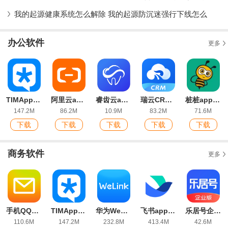
我的起源健康系统怎么解除 我的起源防沉迷强行下线怎么
办公软件
更多
TIMApp清爽版
阿里云app官方版
睿齿云app安卓版
瑞云CRM app官方版
桩桩app安卓版
147.2M
86.2M
10.9M
83.2M
71.6M
下载
下载
下载
下载
下载
商务软件
更多
手机QQ邮箱app
TIMApp清爽版
华为WeLink软件官方版
飞书app苹果版
乐居号企业版最新版
110.6M
147.2M
232.8M
413.4M
42.6M